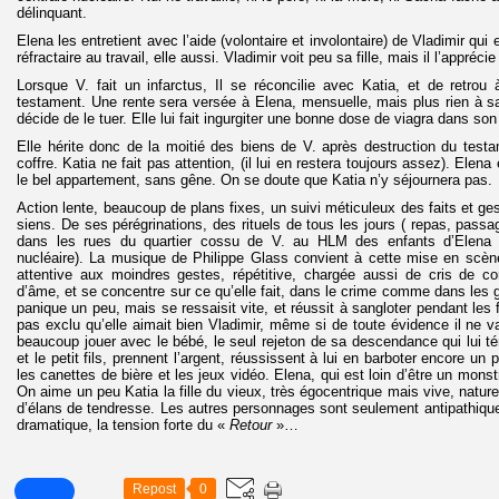
délinquant.
Elena les entretient avec l’aide (volontaire et involontaire) de Vladimir qui e
réfractaire au travail, elle aussi. Vladimir voit peu sa fille, mais il l’apprécie
Lorsque V. fait un infarctus, Il se réconcilie avec Katia, et de retrou
testament. Une rente sera versée à Elena, mensuelle, mais plus rien à sa
décide de le tuer. Elle lui fait ingurgiter une bonne dose de viagra dans son
Elle hérite donc de la moitié des biens de V. après destruction du testa
coffre. Katia ne fait pas attention, (il lui en restera toujours assez). Elena
le bel appartement, sans gêne. On se doute que Katia n’y séjournera pas.
Action lente, beaucoup de plans fixes, un suivi méticuleux des faits et ges
siens. De ses pérégrinations, des rituels de tous les jours ( repas, pass
dans les rues du quartier cossu de V. au HLM des enfants d’Elena 
nucléaire). La musique de Philippe Glass convient à cette mise en scène 
attentive aux moindres gestes, répétitive, chargée aussi de cris de cor
d’âme, et se concentre sur ce qu’elle fait, dans le crime comme dans les g
panique un peu, mais se ressaisit vite, et réussit à sangloter pendant les fun
pas exclu qu’elle aimait bien Vladimir, même si de toute évidence il ne v
beaucoup jouer avec le bébé, le seul rejeton de sa descendance qui lui tém
et le petit fils, prennent l’argent, réussissent à lui en barboter encore un 
les canettes de bière et les jeux vidéo. Elena, qui est loin d’être un mons
On aime un peu Katia la fille du vieux, très égocentrique mais vive, nature
d’élans de tendresse. Les autres personnages sont seulement antipathiques
dramatique, la tension forte du «
Retour
»…
Repost
0