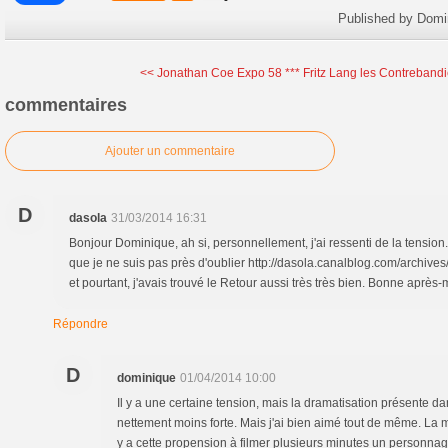
Published by Domi
<< Jonathan Coe Expo 58 ***
Fritz Lang les Contrebandie
commentaires
Ajouter un commentaire
D
dasola
31/03/2014 16:31
Bonjour Dominique, ah si, personnellement, j'ai ressenti de la tension. 
que je ne suis pas près d'oublier http://dasola.canalblog.com/archiv
et pourtant, j'avais trouvé le Retour aussi très très bien. Bonne après-m
Répondre
D
dominique
01/04/2014 10:00
Il y a une certaine tension, mais la dramatisation présente d
nettement moins forte. Mais j'ai bien aimé tout de même. La mi
y a cette propension à filmer plusieurs minutes un personna