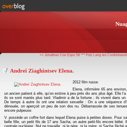
Nuag
<< Jonathan Coe Expo 58 ***
Fritz Lang les Contrebandie
Andreï Ziaghintsev Elena.
2012 film russe.
Elena, infirmière 65 ans environ,
un ancien patient à elle, qu’on estime à peu près dix ans plus âgé. Elle l’a
ils se sont mariés plus tard. Vladimir a de la fortune ; ils vivent dans un 
De temps à autre ils ont une relation sexuelle : On a une séquence d
dénouée, on aperçoit un peu de son dos nu. Débarrassée de ses tenues
encore pulpeuse.
V. possède un coffre fort dans lequel Elena puise à petites doses. Pour sa f
belle fille, un petit fils de 17 ans Sacha, un autre petit-fils encore bébé.
centrale nucléaire. Nul ne travaille, ni le père, ni la mère, ni Sacha fâché a