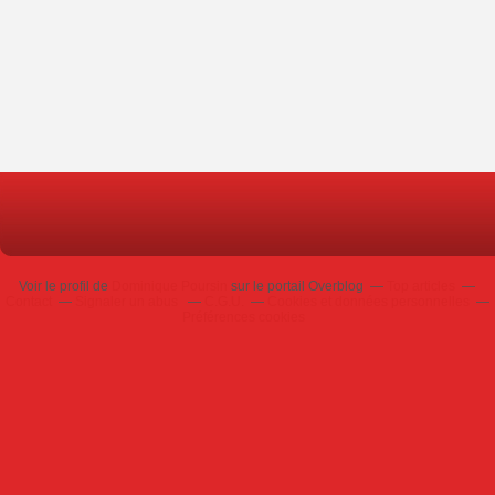
Voir le profil de
Dominique Poursin
sur le portail Overblog
Top articles
Contact
Signaler un abus
C.G.U.
Cookies et données personnelles
Préférences cookies