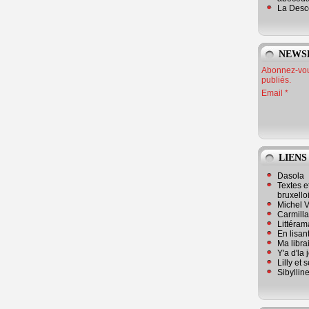
La Desc
NEWS
Abonnez-vous
publiés.
Email
LIENS
Dasola
Textes e
bruxello
Michel V
Carmill
Littérama
En lisan
Ma librai
Y'a d'la
Lilly et 
Sibyllin