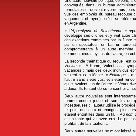
Une autre nouvelle politique, célèbre, «
l
convoqués dans un bureau administrati
formulaires et doivent revenir trois jours
vue des employés du bureau recoupe c
vaguement effrayée) le récit se réfère au
en Argentine.
« L
’Apocalypse de Solentiname
« repr
développe ses clichés et y voit autre cho
des exactions commises par la Junte mi
par un spectateur, en fait un terrori
compromettants à un autre membre 
commentaires sibyllins de l’autre, on ent
La seconde thématique du recueil est c
Venise »
: A Rome, Valentina a sympat
vacances : mais ces deux individus épri
veulent plus la lâcher. «
Eclairage »
met
l’autre sans s’être vus, et s’étant renco
qu’ils avaient l’un de l’autre. «
Vents Ali
à deux. Ils tentent de se rencontrer à 
Deux autre nouvelles sont intéressant
femme encore jeune et son fils de qu
incestueuses : l’auteur utilise le procéd
tel point que ceux-ci changent plusieu
étaient entortillés dans un fil. «
Au nom 
et sa tante qui vit avec eux. Le petit 
profitant de la situation…
Deux autres nouvelles ne m’ont laissé a