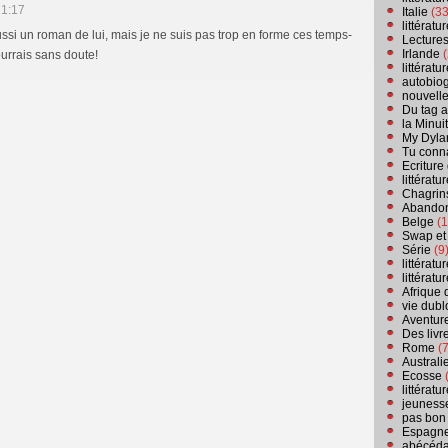
21:17
Italie
(33
littérat
ussi un roman de lui, mais je ne suis pas trop en forme ces temps-
Lecture
Irlande
(
pourrais sans doute!
littérat
autobio
nouvell
Du tag a
la Minui
My Dyla
Tu conn
Ecriture
littérat
Chagrins
Abandon
Belge
(1
Swap et
Série
(9
littérat
littérat
Afrique 
vie dubl
Aventure
Des livr
Rome
(7
Australi
Ecosse
(
littérat
jeuness
pas bon
Espagn
abécéda