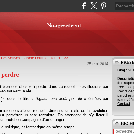
Nuagesetvent
 Les Veuves...
Gisèle Fournier Non-dits >>
PRÉS
25 mai 2014
Blog
: Nu
 perdre
Descript
des aspect
t bien des choses à perdre dans ce recueil : ses illusions par
Récits de 
ien souvent la vie.
Récits de 
parodies. 
77, sous le titre «
Alguien que anda por ahi
» éditées par
jeanne@ne
"
.
Contact
ernière nouvelle du recueil ; Jiménez un exilé de la révolution
r perpétrer un acte terroriste. En attendant de s’y livrer il
s un motel en compagnie d’un étranger…
RECH
ue politique, et fantastique en même temps.