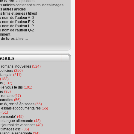
e W. récit à épisodes
s articles contenant surtout des images
s autres articles
 films et séries ( titres)
u nom de l'auteur A-D
u nom de l'auteur E-K
u nom de l'auteur L-P
u nom de l'auteur Q-Z
emment
 de livres à lire …
GORIES
s romans, nouvelles
(524)
policiers
(250)
français
(211)
(188)
is
(137)
 je vous le dis
(101)
re
(85)
s romans
(67)
parodies
(56)
e W, récit à épisodes
(55)
 essais et documentaires
(55)
e
(51)
 commenté"
(45)
ure langue allemande
(43)
t journal de vacances
(40)
t images d'ici
(35)
ure langue espagnole
(34)