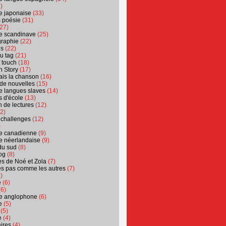
)
ure japonaise
(33)
s poésie
(31)
27)
ure scandinave
(25)
graphie
(22)
es
(22)
u tag
(21)
t touch
(18)
n Story
(17)
ais la chanson
(16)
 de nouvelles
(15)
ure langues slaves
(14)
 d'école
(13)
 de lectures
(12)
2)
 challenges
(12)
)
ure canadienne
(9)
ure néerlandaise
(9)
du sud
(8)
og
(8)
s de Noé et Zola
(7)
es pas comme les autres
(7)
)
e
(6)
6)
ure anglophone
(6)
e
(5)
(5)
e
(4)
ires
(4)