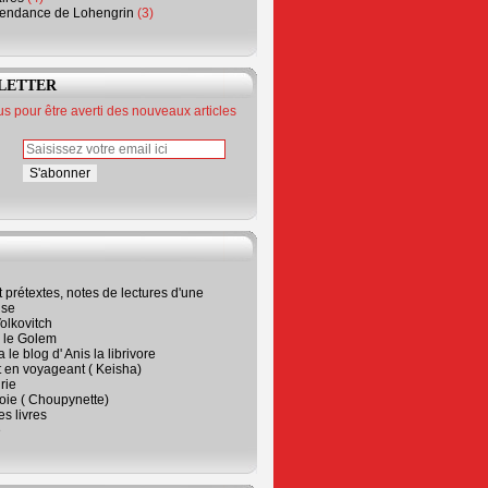
endance de Lohengrin
(3)
LETTER
 pour être averti des nouveaux articles
t prétextes, notes de lectures d'une
ise
olkovitch
a le Golem
 le blog d' Anis la librivore
t en voyageant ( Keisha)
rie
 joie ( Choupynette)
ses livres
e