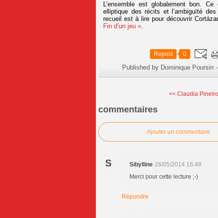
L’ensemble est globalement bon. Ce q
elliptique des récits et l’ambiguïté d
recueil est à lire pour découvrir Cortáz
Fin d’un jeu »
.
Repost
0
Published by Dominique Poursin
-
<< Claudia Pineiro
commentaires
Ajouter un commentaire
S
Sibylline
26/05/2014 16:48
Merci pour cette lecture ;-)
Répondre