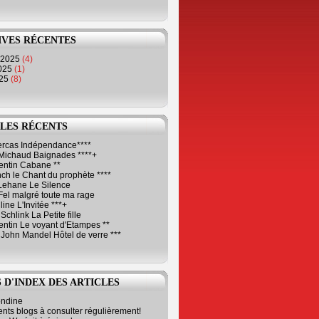
IVES RÉCENTES
 2025
(4)
2025
(1)
025
(8)
LES RÉCENTS
Cercas Indépendance****
Michaud Baignades ****+
entin Cabane **
ch le Chant du prophète ****
Lehane Le Silence
Fel malgré toute ma rage
ne L'Invitée ***+
Schlink La Petite fille
ntin Le voyant d'Etampes **
 John Mandel Hôtel de verre ***
 D'INDEX DES ARTICLES
ondine
ents blogs à consulter régulièrement!