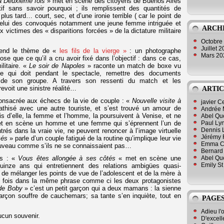
a Deuxième fois
» met en scène des citoyens de Buenos Aires
f sans savoir pourquoi ; ils remplissent des quantités de
 plus tard… court, sec, et d’une ironie terrible ( car le point de
elui des convoqués notamment une jeune femme intriguée et
ARCH
x victimes des « disparitions forcées » de la dictature militaire
Octobre
Juillet 
end le thème de «
les fils de la vierge »
: un photographe
Mars 2
se que ce qu’il a cru avoir fixé dans l’objectif : dans ce cas,
litaire. «
Le soir de Napoles
» raconte un match de boxe vu
ste qui doit pendant le spectacle, remettre des documents
de son groupe. A travers son ressenti du match et les
revoit une sinistre réalité…
ARTIC
onsacrée aux échecs de la vie de couple : «
Nouvelle visite à
javier 
hisé avec une autre touriste, et s’est trouvé un amour de
Andrée 
s d’elle, la femme et l’homme, la poursuivent à Venise, et ne
Abel Qu
Paul Lyn
 en scène un homme et une femme qui s’éprennent l’un de
Dennis 
ntrés dans la vraie vie, ne peuvent renoncer à l’image virtuelle
Jérémy 
zés
» parle d’un couple fatigué de la routine qu’implique leur vie
Emma Cli
nouveau comme s’ils ne se connaissaient pas…
Bernard 
Abel Que
es : «
Vous êtes allongée à ses côtés
« met en scène une
Emily St
inze ans qui entretiennent des relations ambigües quasi-
é de mélanger les points de vue de l’adolescent et de la mère à
rs fois dans la même phrase comme ci les deux protagonistes
de Boby
» c’est un petit garçon qui a deux mamans : la sienne
garçon souffre de cauchemars; sa tante s’en inquiète, tout en
PAGES
Adieu l'
ucun souvenir.
D'excell