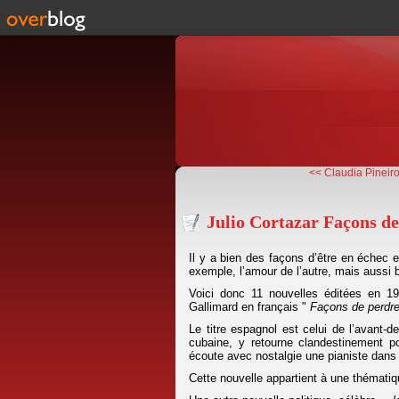
<< Claudia Pineiro
Julio Cortazar Façons de
Il y a bien des façons d’être en échec e
exemple, l’amour de l’autre, mais aussi b
Voici donc 11 nouvelles éditées en 19
Gallimard en français "
Façons de perdre
Le titre espagnol est celui de l’avant-d
cubaine, y retourne clandestinement pou
écoute avec nostalgie une pianiste dan
Cette nouvelle appartient à une thématiq