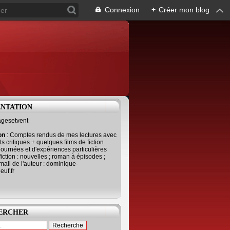
Connexion
+
Créer mon blog
ENTATION
agesetvent
ion
: Comptes rendus de mes lectures avec
s critiques + quelques films de fiction
journées et d'expériences particulières
fiction : nouvelles ; roman à épisodes ;
mail de l'auteur : dominique-
uf.fr
ERCHER