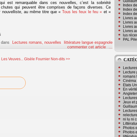
Guillaum
ui est remarquable dans ces nouvelles, c’est la sobriété
Index de
es chutes qui peuvent être comprises de façons diverses. Ce
Index de
ar nouvelliste, au même titre que «
Tous les feux le feu «
et «
Index des
Livres a
Livres a
Livres a
Livres a
lus réc
PAL Pile
dans
Lectures romans, nouvelles
littérature langue espagnole
commenter cet article
…
 Les Veuves...
Gisèle Fournier Non-dits >>
CATÉ
Lecture
Lecture 
romans 
Cinéma
Etats Un
En vérité
Angleter
Lecture
Jeux et 
Guillaum
Lectures
relectur
ni lu ni
Littérat
Photos e
Photos e
littérat