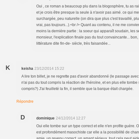
Oui , ce roman a beaucoup plu dans la blogosphère, tu as raison
et je crois être presque la seule à n'avoir pas aimé. ce qui me 
surchargée, peu naturelle (on dira que plus c'est travaillé, plus
vrai, pas toujours...).<br /> Quant au contenu, il ne me conv
moins la dernière partie : la soeur qui apparaît soudain, le
monsieur, l'explication finale pas du tout convaincante... bon,
littérature dite fin-de- siècle, très faisandée...
K
keisha
23/12/2014 15:22
A lire ton billet, je ne regrette pas d'avoir abandonné (le passage avec
n'ai pas du tout compris la réaction de l'héroïne, et en plus elle tombe s
compris?) J'ai feuilleté la fin, il semble que la barque était chargée.
Répondre
D
dominique
24/12/2014 12:27
Oui elle tombe sur un type correct et elle n'en profite guèr
est profondément masochiste car elle a la possibilité de cha
amie, un revenu correct, un amant sérieux, tout cela peut aid