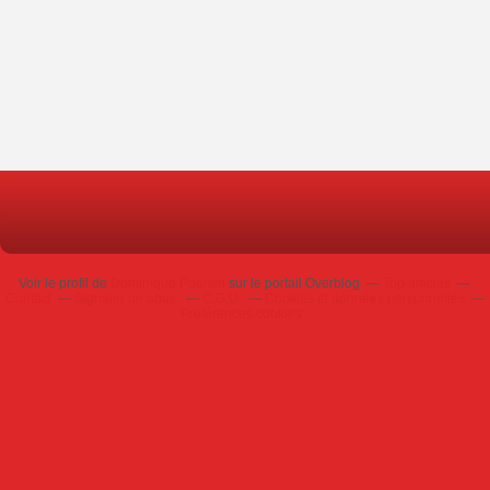
Voir le profil de
Dominique Poursin
sur le portail Overblog
Top articles
Contact
Signaler un abus
C.G.U.
Cookies et données personnelles
Préférences cookies