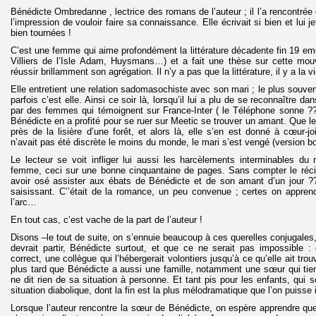
Bénédicte Ombredanne , lectrice des romans de l’auteur ; il l’a rencontrée d
l’impression de vouloir faire sa connaissance. Elle écrivait si bien et lui je
bien tournées !
C’est une femme qui aime profondément la littérature décadente fin 19 eme
Villiers de l’Isle Adam, Huysmans…) et a fait une thèse sur cette mouv
réussir brillamment son agrégation. Il n’y a pas que la littérature, il y a la v
Elle entretient une relation sadomasochiste avec son mari ; le plus souvent
parfois c’est elle. Ainsi ce soir là, lorsqu’il lui a plu de se reconnaître dan
par des femmes qui témoignent sur France-Inter ( le Téléphone sonne ???
Bénédicte en a profité pour se ruer sur Meetic se trouver un amant. Que le
près de la lisière d’une forêt, et alors là, elle s’en est donné à cœur-j
n’avait pas été discrète le moins du monde, le mari s’est vengé (version bo
Le lecteur se voit infliger lui aussi les harcèlements interminables du 
femme, ceci sur une bonne cinquantaine de pages. Sans compter le réci
avoir osé assister aux ébats de Bénédicte et de son amant d’un jour ??
saisissant. C’’était de la romance, un peu convenue ; certes on apprend 
l’arc…
En tout cas, c’est vache de la part de l’auteur !
Disons –le tout de suite, on s’ennuie beaucoup à ces querelles conjugales
devrait partir, Bénédicte surtout, et que ce ne serait pas impossible : 
correct, une collègue qui l’hébergerait volontiers jusqu’à ce qu’elle ait tro
plus tard que Bénédicte a aussi une famille, notamment une sœur qui tie
ne dit rien de sa situation à personne. Et tant pis pour les enfants, qui 
situation diabolique, dont la fin est la plus mélodramatique que l’on puisse 
Lorsque l’auteur rencontre la sœur de Bénédicte, on espère apprendre qu