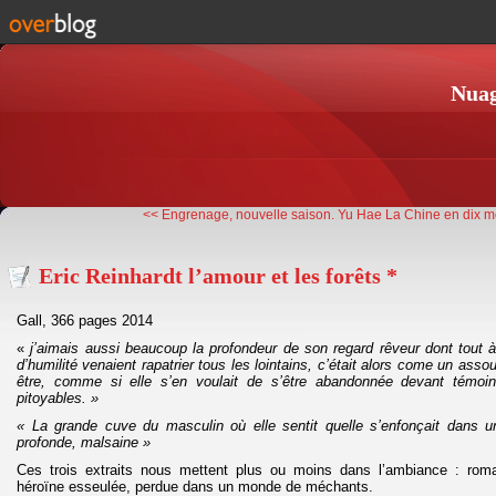
Nuag
<< Engrenage, nouvelle saison.
Yu Hae La Chine en dix m
Eric Reinhardt l’amour et les forêts *
Gall, 366 pages 2014
«
j’aimais aussi beaucoup la profondeur de son regard rêveur dont tout 
d’humilité venaient rapatrier tous les lointains, c’était alors come un asso
être, comme si elle s’en voulait de s’être abandonnée devant témoin 
pitoyables. »
« La grande cuve du masculin où elle sentit quelle s’enfonçait dans u
profonde, malsaine »
Ces trois extraits nous mettent plus ou moins dans l’ambiance : rom
héroïne esseulée, perdue dans un monde de méchants.