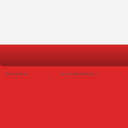
Voir le profil de
Dominique Poursin
sur le portail Overblog
Top articles
Contact
Signaler un abus
C.G.U.
Cookies et données personnelles
Préférences cookies