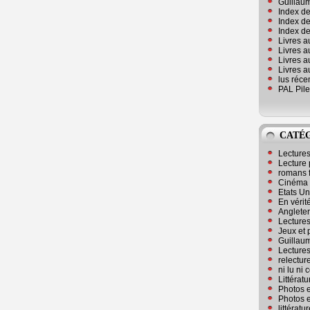
Guillaum
Index de
Index de
Index des
Livres a
Livres a
Livres a
Livres a
lus réc
PAL Pile
CATÉ
Lecture
Lecture 
romans 
Cinéma
Etats Un
En vérité
Angleter
Lecture
Jeux et 
Guillaum
Lectures
relectur
ni lu ni
Littérat
Photos e
Photos e
littérat