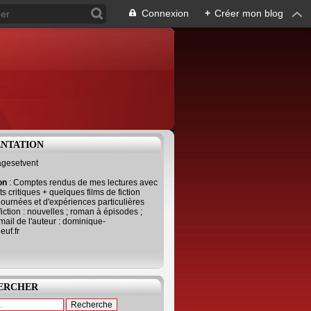
Connexion
+
Créer mon blog
ENTATION
agesetvent
ion
: Comptes rendus de mes lectures avec
s critiques + quelques films de fiction
journées et d'expériences particulières
fiction : nouvelles ; roman à épisodes ;
mail de l'auteur : dominique-
uf.fr
ERCHER