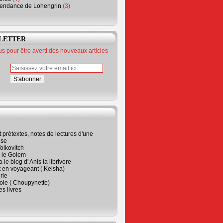
endance de Lohengrin
(3)
LETTER
 pour être averti des nouveaux articles
t prétextes, notes de lectures d'une
ise
olkovitch
a le Golem
 le blog d' Anis la librivore
t en voyageant ( Keisha)
rie
 joie ( Choupynette)
ses livres
e