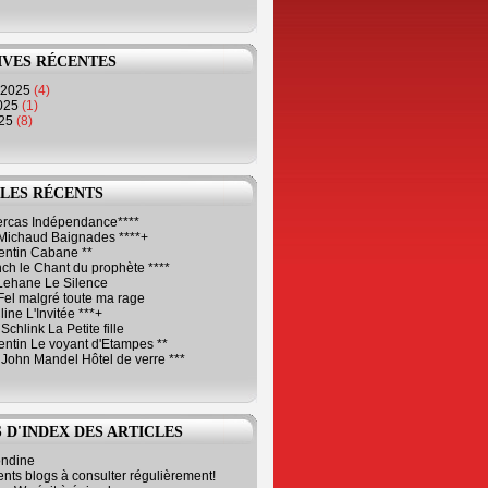
IVES RÉCENTES
 2025
(4)
2025
(1)
025
(8)
LES RÉCENTS
Cercas Indépendance****
Michaud Baignades ****+
entin Cabane **
ch le Chant du prophète ****
Lehane Le Silence
Fel malgré toute ma rage
ne L'Invitée ***+
Schlink La Petite fille
ntin Le voyant d'Etampes **
 John Mandel Hôtel de verre ***
 D'INDEX DES ARTICLES
ondine
ents blogs à consulter régulièrement!