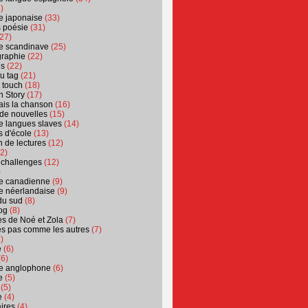
)
ure japonaise
(33)
s poésie
(31)
27)
ure scandinave
(25)
graphie
(22)
es
(22)
u tag
(21)
t touch
(18)
n Story
(17)
ais la chanson
(16)
 de nouvelles
(15)
ure langues slaves
(14)
 d'école
(13)
 de lectures
(12)
2)
 challenges
(12)
)
ure canadienne
(9)
ure néerlandaise
(9)
du sud
(8)
og
(8)
s de Noé et Zola
(7)
es pas comme les autres
(7)
)
e
(6)
6)
ure anglophone
(6)
e
(5)
(5)
e
(4)
ires
(4)