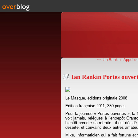
<< Ian Rankin l’Appel de
Ian Rankin Portes ouver
Le Masque, éditions originale 2008
Edition française 2011, 330 pages
Pour la journée « Portes ouvertes », la
voit jamais, relégués à l’entrepôt Gran
bientôt prendre sa retraite : il est décid
déserte, et convainc deux autres amateur
Mike, informaticien qui a fait fortune e