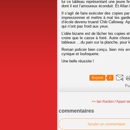
lui ce tableau représentant une jeune 
dont il est l’amoureux éconduit. Et Allan
Il s’agit de faire exécuter des copies p
impressionner et mettre à mal les gardi
d’école devenu truand Chib Calloway. Aprè
qui n’ont pas froid aux yeux.
L’idée bizarre est de lâcher les copies e
croire que le casse à foiré. Autre chose
tableaux …du pain sur la planche, pour l
Roman policier bien conçu, bien mis e
cynique et loufoquerie.
Une belle réussite !
Repost
0
Pu
<< Ian Rankin l’Appel de
commentaires
Ajouter un commentaire