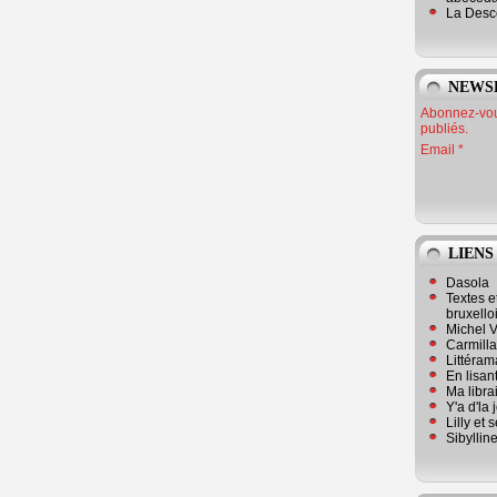
La Desc
NEWS
Abonnez-vous
publiés.
Email
LIENS
Dasola
Textes e
bruxello
Michel V
Carmill
Littérama
En lisan
Ma librai
Y'a d'la
Lilly et 
Sibyllin