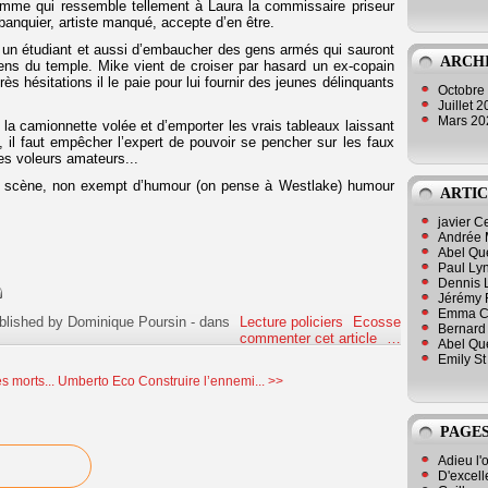
femme qui ressemble tellement à Laura la commissaire priseur
 banquier, artiste manqué, accepte d’en être.
ar un étudiant et aussi d’embaucher des gens armés qui sauront
ARCH
ens du temple. Mike vient de croiser par hasard un ex-copain
s hésitations il le paie pour lui fournir des jeunes délinquants
Octobre
Juillet 
Mars 2
t la camionnette volée et d’emporter les vrais tableaux laissant
, il faut empêcher l’expert de pouvoir se pencher sur les faux
es voleurs amateurs...
n scène, non exempt d’humour (on pense à Westlake) humour
ARTIC
javier 
Andrée 
Abel Qu
Paul Lyn
Dennis 
Jérémy 
Emma Cli
blished by Dominique Poursin
-
dans
Lecture policiers
Ecosse
Bernard 
commenter cet article
…
Abel Que
Emily St
s morts...
Umberto Eco Construire l’ennemi... >>
PAGES
Adieu l'
D'excell