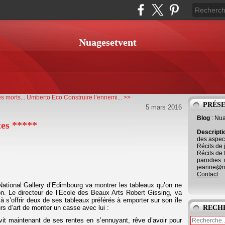
Nuagesetvent
s morts...
Umberto Eco Construire l’ennemi... >>
PRÉS
5 mars 2016
Blog
: Nu
tes *****
Descript
des aspect
Récits de 
Récits de 
parodies. 
jeanne@ne
Contact
 National Gallery d’Edimbourg va montrer les tableaux qu’on ne
ton. Le directeur de l’Ecole des Beaux Arts Robert Gissing, va
é à s’offrir deux de ses tableaux préférés à emporter sur son île
RECH
s d’art de monter un casse avec lui :
t vit maintenant de ses rentes en s’ennuyant, rêve d’avoir pour