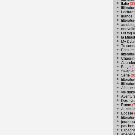
Italie
(33
littérat
Lecture
Irlande
(
littérat
autobio
nouvell
Du tag a
la Minui
My Dyla
Tu conn
Ecriture
littérat
Chagrins
Abandon
Belge
(1
Swap et
Série
(9
littérat
littérat
Afrique 
vie dubl
Aventure
Des livr
Rome
(7
Australi
Ecosse
(
littérat
jeuness
pas bon
Espagn
abécéda