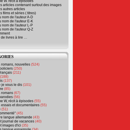
e W. récit à épisodes
s articles contenant surtout des images
s autres articles
 films et séries ( titres)
u nom de l'auteur A-D
u nom de l'auteur E-K
u nom de l'auteur L-P
u nom de l'auteur Q-Z
emment
 de livres à lire …
GORIES
s romans, nouvelles
(524)
policiers
(250)
français
(211)
(188)
is
(137)
 je vous le dis
(101)
re
(85)
s romans
(67)
parodies
(56)
e W, récit à épisodes
(55)
 essais et documentaires
(55)
e
(51)
 commenté"
(45)
ure langue allemande
(43)
t journal de vacances
(40)
t images d'ici
(35)
ure langue espagnole
(34)