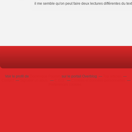
il me semble qu'on peut faire deux lectures différentes du text
Voir le profil de
Dominique Poursin
sur le portail Overblog
Top articles
Contact
Signaler un abus
C.G.U.
Cookies et données personnelles
Préférences cookies