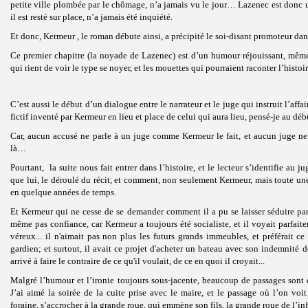
petite ville plombée par le chômage, n’a jamais vu le jour… Lazenec est donc u
il est resté sur place, n’a jamais été inquiété.
Et donc, Kermeur , le roman débute ainsi, a précipité le soi-disant promoteur dans
Ce premier chapitre (la noyade de Lazenec) est d’un humour réjouissant, même s
qui rient de voir le type se noyer, et les mouettes qui pourraient raconter l’histo
C’est aussi le début d’un dialogue entre le narrateur et le juge qui instruit l’affa
fictif inventé par Kermeur en lieu et place de celui qui aura lieu, pensé-je au déb
Car, aucun accusé ne parle à un juge comme Kermeur le fait, et aucun juge ne
là…
Pourtant, la suite nous fait entrer dans l’histoire, et le lecteur s’identifie au 
que lui, le déroulé du récit, et comment, non seulement Kermeur, mais toute une v
en quelque années de temps.
Et Kermeur qui ne cesse de se demander comment il a pu se laisser séduire par 
même pas confiance, car Kermeur a toujours été socialiste, et il voyait parfait
véreux... il n'aimait pas non plus les futurs grands immeubles, et préférait ce
gardien; et surtout, il avait ce projet d'acheter un bateau avec son indemnité
arrivé à faire le contraire de ce qu'il voulait, de ce en quoi il croyait...
Malgré l’humour et l’ironie toujours sous-jacente, beaucoup de passages sont 
J’ai aimé la soirée de la cuite prise avec le maire, et le passage où l’on voi
foraine, s’accrocher à la grande roue, qui emmène son fils, la grande roue de l’i