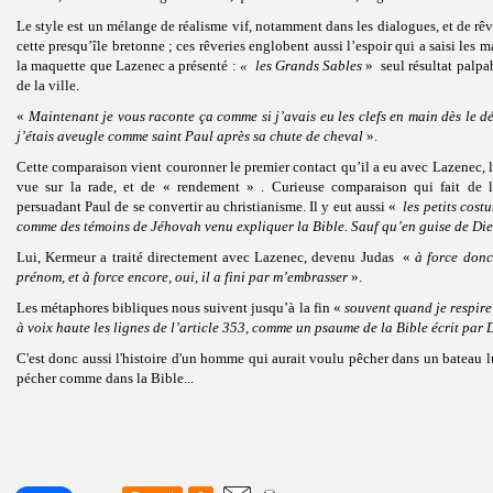
Le style est un mélange de réalisme vif, notamment dans les dialogues, et de rêve
cette presqu’île bretonne ; ces rêveries englobent aussi l’espoir qui a saisi les 
la maquette que Lazenec a présenté :
« les Grands Sables
» seul résultat palpa
de la ville.
«
Maintenant je vous raconte ça comme si j’avais eu les clefs en main dès le d
j’étais aveugle comme saint Paul après sa chute de cheval
».
Cette comparaison vient couronner le premier contact qu’il a eu avec Lazenec, 
vue sur la rade, et de « rendement » . Curieuse comparaison qui fait de l
persuadant Paul de se convertir au christianisme. Il y eut aussi «
les petits cost
comme des témoins de Jéhovah venu expliquer la Bible. Sauf qu’en guise de Dieu
Lui, Kermeur a traité directement avec Lazenec, devenu Judas «
à force donc
prénom, et à force encore, oui, il a fini par m’embrasser
».
Les métaphores bibliques nous suivent jusqu’à la fin «
souvent quand je respire 
à voix haute les lignes de l’article 353, comme un psaume de la Bible écrit pa
C'est donc aussi l'histoire d'un homme qui aurait voulu pêcher dans un bateau lu
pécher comme dans la Bible...