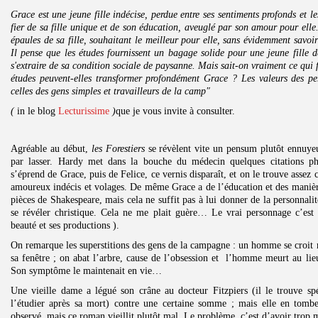
Grace est une jeune fille indécise, perdue entre ses sentiments profonds et le
fier de sa fille unique et de son éducation, aveuglé par son amour pour elle. 
épaules de sa fille, souhaitant le meilleur pour elle, sans évidemment savoir
Il pense que les études fournissent un bagage solide pour une jeune fille d
s'extraire de sa condition sociale de paysanne. Mais sait-on vraiment ce qui f
études peuvent-elles transformer profondément Grace ? Les valeurs des per
celles des gens simples et travailleurs de la camp"
(
in le blog
Lecturissime
)
que je vous invite à consulter.
Agréable au début,
les Forestiers
se révèlent vite un pensum plutôt ennuyeu
par lasser. Hardy met dans la bouche du médecin quelques citations phi
s’éprend de Grace, puis de Felice, ce vernis disparaît, et on le trouve asse
amoureux indécis et volages. De même Grace a de l’éducation et des manières
pièces de Shakespeare, mais cela ne suffit pas à lui donner de la personnali
se révéler christique. Cela ne me plait guère… Le vrai personnage c’est l
beauté et ses productions ).
On remarque les superstitions des gens de la campagne : un homme se croit 
sa fenêtre ; on abat l’arbre, cause de l’obsession et l’homme meurt au lie
Son symptôme le maintenait en vie…
Une vieille dame a légué son crâne au docteur Fitzpiers (il le trouve sp
l’étudier après sa mort) contre une certaine somme ; mais elle en tombe
observé, mais ce roman vieillit plutôt mal. Le problème, c’est d’avoir trop m