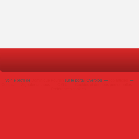
Voir le profil de
Dominique Poursin
sur le portail Overblog
Top articles
Contact
Signaler un abus
C.G.U.
Cookies et données personnelles
Préférences cookies