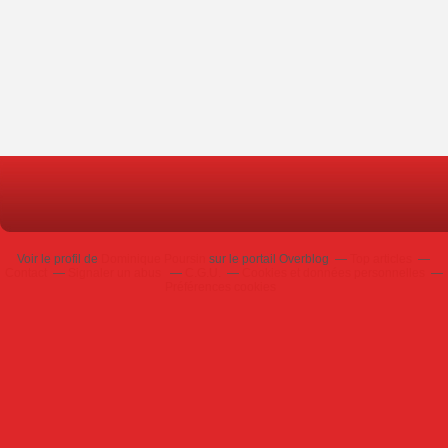
Voir le profil de
Dominique Poursin
sur le portail Overblog
Top articles
Contact
Signaler un abus
C.G.U.
Cookies et données personnelles
Préférences cookies