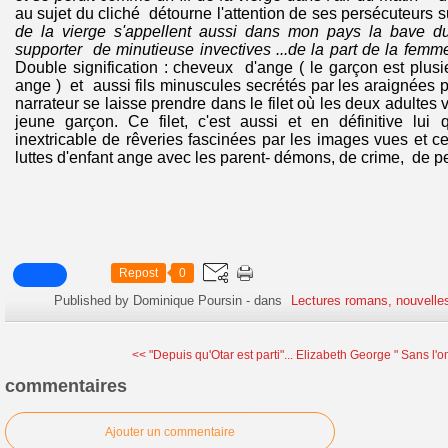
au sujet du cliché détourne l'attention de ses persécuteurs 
de la vierge s'appellent aussi dans mon pays la bave du
supporter de minutieuse invectives ...de la part de la femm
Double signification : cheveux d'ange ( le garçon est plus
ange ) et aussi fils minuscules secrétés par les araignées po
narrateur se laisse prendre dans le filet où les deux adultes v
jeune garçon. Ce filet, c'est aussi et en définitive lui 
inextricable de rêveries fascinées par les images vues et c
luttes d'enfant ange avec les parent- démons, de crime, de pert
Repost
0
Published by Dominique Poursin
-
dans
Lectures romans, nouvelle
<< "Depuis qu'Otar est parti"...
Elizabeth George " Sans l'o
commentaires
Ajouter un commentaire