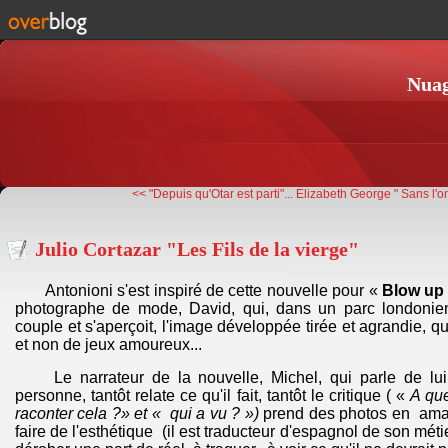
Nuag
<< "Depuis qu'Otar est parti"...
Elizabeth George " Sans l'o
Julio Cortazar "Les Fils de la vierge"
Antonioni s'est inspiré de cette nouvelle pour «
Blow up
photographe de mode, David, qui, dans un parc londonie
couple et s'aperçoit, l'image développée tirée et agrandie, qu'
et non de jeux amoureux...
Le narrateur de la nouvelle, Michel, qui parle de lui
personne, tantôt relate ce qu'il fait, tantôt le critique ( «
A que
raconter cela ?» et « qui a vu ? »)
prend des photos en amat
faire de l'esthétique (il est traducteur d'espagnol de son métie