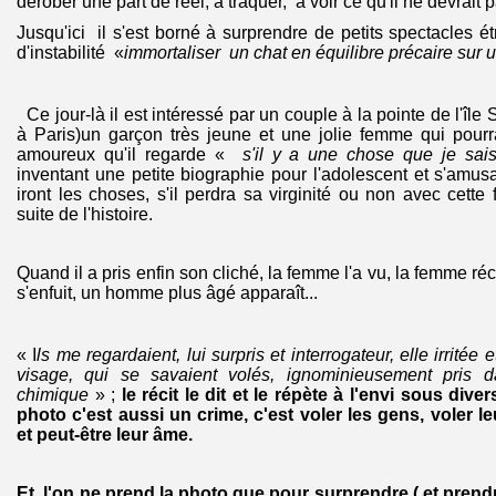
dérober une part de réel, à traquer, à voir ce qu'il ne devrait pa
Jusqu'ici il s'est borné à surprendre de petits spectacle
d'instabilité «
immortaliser un chat en équilibre précaire sur
Ce jour-là il est intéressé par un couple à la pointe de l'île St
à Paris)un garçon très jeune et une jolie femme qui pourr
amoureux qu'il regarde «
s'il y a une chose que je sais
inventant une petite biographie pour l'adolescent et s'amus
iront les choses, s'il perdra sa virginité ou non avec cette
suite de l'histoire.
Quand il a pris enfin son cliché, la femme l'a vu, la femme ré
s'enfuit, un homme plus âgé apparaît...
« I
ls me regardaient, lui surpris et interrogateur, elle irritée 
visage, qui se savaient volés, ignominieusement pris 
chimique
» ;
le récit le dit et le répète à l'envi sous div
photo c'est aussi un crime, c'est voler les gens, voler l
et peut-être leur âme.
Et l'on ne prend la photo que pour surprendre ( et pren