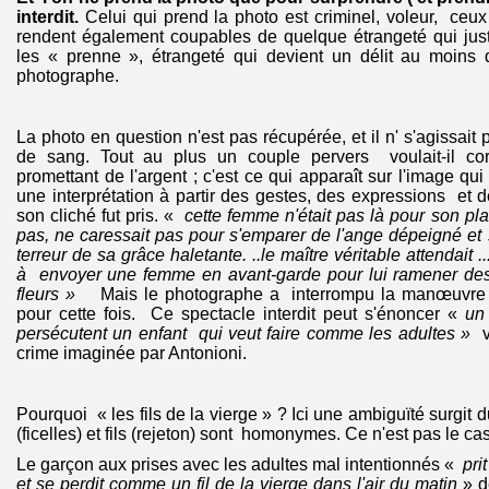
interdit.
Celui qui prend la photo est criminel, voleur, ceux
rendent également coupables de quelque étrangeté qui just
les « prenne », étrangeté qui devient un délit au moins d
photographe.
La photo en question n'est pas récupérée, et il n' s'agissait
de sang. Tout au plus un couple pervers voulait-il co
promettant de l'argent ; c'est ce qui apparaît sur l'image qu
une interprétation à partir des gestes, des expressions et d
son cliché fut pris. «
cette femme n'était pas là pour son plai
pas, ne caressait pas pour s'emparer de l'ange dépeigné et
terreur de sa grâce haletante. ..le maître véritable attendait ..
à envoyer une femme en avant-garde pour lui ramener des 
fleurs »
Mais le photographe a interrompu la manœuvre
pour cette fois. Ce spectacle interdit peut s'énoncer «
un
persécutent un enfant qui veut faire comme les adultes »
va
crime imaginée par Antonioni.
Pourquoi « les fils de la vierge » ? Ici une ambiguïté surgit du
(ficelles) et fils (rejeton) sont homonymes. Ce n'est pas le c
Le garçon aux prises avec les adultes mal intentionnés «
pri
et se perdit comme un fil de la vierge dans l'air du matin
» d