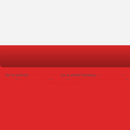
Voir le profil de
Dominique Poursin
sur le portail Overblog
Top articles
Contact
Signaler un abus
C.G.U.
Cookies et données personnelles
Préférences cookies