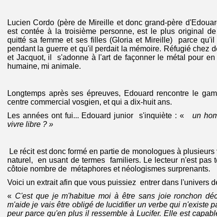
Lucien Cordo (père de Mireille et donc grand-père d'Edouard 
est contée à la troisième personne, est le plus original d
quitté sa femme et ses filles (Gloria et Mireille) parce qu'
pendant la guerre et qu'il perdait la mémoire. Réfugié chez
et Jacquot, il s'adonne à l'art de façonner le métal pour en
humaine, mi animale.
Longtemps après ses épreuves, Edouard rencontre le gami
centre commercial vosgien, et qui a dix-huit ans.
Les années ont fui... Edouard junior s'inquiète : «
un homm
vivre libre ? »
Le récit est donc formé en partie de monologues à plusieurs 
naturel, en usant de termes familiers. Le lecteur n'est pas 
côtoie nombre de métaphores et néologismes surprenants.
Voici un extrait afin que vous puissiez entrer dans l'univers d
«
C'est que je m'habitue moi à être sans joie ronchon déc
m'aide je vais être obligé de lucidifier un verbe qui n'existe 
peur parce qu'en plus il ressemble à Lucifer. Elle est capab