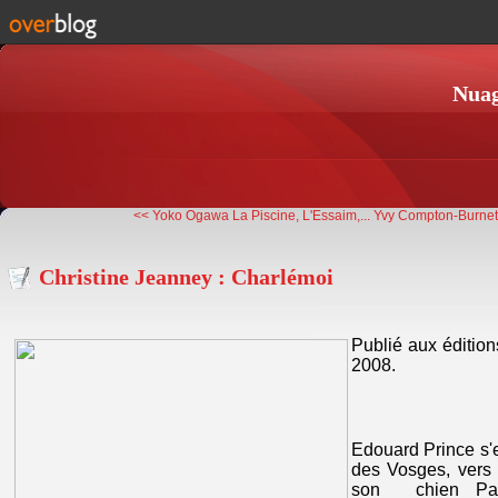
Nuag
<< Yoko Ogawa La Piscine, L'Essaim,...
Yvy Compton-Burnett
Christine Jeanney : Charlémoi
Publié aux édition
2008.
Edouard Prince s'e
des Vosges, vers
son chien Pavl