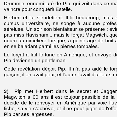
Drummle, ennemi juré de Pip, qui voit dans ce ma
vaincre pour conquérir Estelle.
Herbert et lui s'endettent. Il lit beaucoup, mai
cursus universitaire, ne songe à aucune profes
séreiuse. Un soir son bienfaiteur se présente : év
pas miss Havisham... mais le forçat Magwitch, que
nourri au cimetière lorsque, à peine âgé de huit ans
en se baladant parmi les pierres tombales.
Le forçat a fait fortune en Amérique, et envoyé d
Pip devienne un gentleman.
Cette révélation déçoit Pip. Il n'a pas aidé le for
garçon, il en avait peur, et l'autre l'avait d'ailleurs
3
) Pip met Herbert dans le secret et Jagger
Magwitch a 60 ans il est toujour passible de la
décide de le renvoyer en Amérique par voie fluvi
fiche, sa vie s'achève, et il ne peut juger de l'eff
Pip par ses largesses.