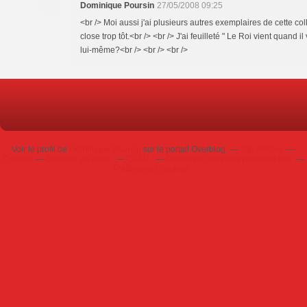
Dominique Poursin
27/05/2008 09:25
<br /> Moi aussi j'ai plusieurs autres exemplaires de cette co
close trop tôt.<br /> <br /> J'ai feuilleté " Le Roi vient quand il
lui-même?<br /> <br /> <br />
Voir le profil de
Dominique Poursin
sur le portail Overblog
Top articles
Contact
Signaler un abus
C.G.U.
Cookies et données personnelles
Préférences cookies