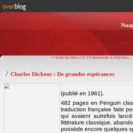
Nuag
<< Entre les Murs ( 2)
J-P Manchette le Petit bleu...
Charles Dickens : De grandes espérances
(publié en 1961).
482 pages en Penguin class
traduction française faite p
qui avaient autrefois lanc
littérature classique, aband
possède encore quelques s