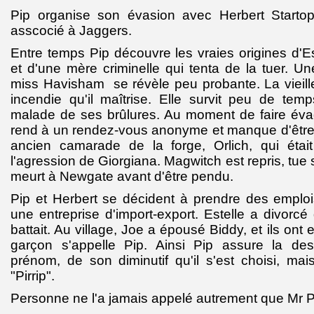
Pip organise son évasion avec Herbert Starto
asscocié à Jaggers.
Entre temps Pip découvre les vraies origines d'Este
et d'une mère criminelle qui tenta de la tuer. Un
miss Havisham se révèle peu probante. La vieill
incendie qu'il maîtrise. Elle survit peu de temp
malade de ses brûlures. Au moment de faire évad
rend à un rendez-vous anonyme et manque d'être
ancien camarade de la forge, Orlich, qui était
l'agression de Giorgiana. Magwitch est repris, tue
meurt à Newgate avant d'être pendu.
Pip et Herbert se décident à prendre des empl
une entreprise d'import-export. Estelle a divorc
battait.
Au village,
Joe a épousé Biddy, et ils ont 
garçon s'appelle Pip. Ainsi Pip assure la d
prénom, de son diminutif qu'il s'est choisi, m
"Pirrip".
Personne ne l'a jamais appelé autrement que Mr Pi