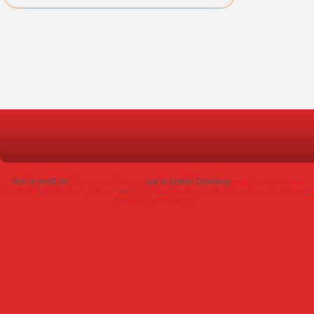
Voir le profil de
Dominique Poursin
sur le portail Overblog
Top articles
Contact
Signaler un abus
C.G.U.
Cookies et données personnelles
Préférences cookies