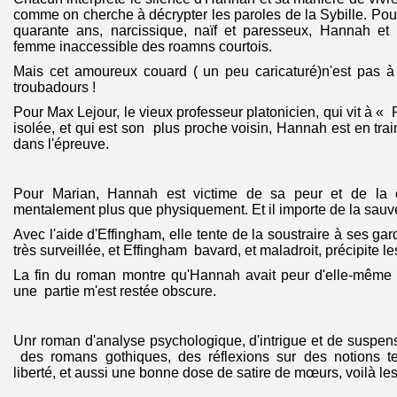
comme on cherche à décrypter les paroles de la Sybille. P
quarante ans, narcissique, naïf et paresseux, Hannah et
femme inaccessible des roamns courtois.
Mais cet amoureux couard ( un peu caricaturé)n'est pas 
troubadours !
Pour Max Lejour, le vieux professeur platonicien, qui vit à « R
isolée, et qui est son plus proche voisin, Hannah est en tra
dans l'épreuve.
Pour Marian, Hannah est victime de sa peur et de la cul
mentalement plus que physiquement. Et il importe de la sauve
Avec l'aide d'Effingham, elle tente de la soustraire à ses g
très surveillée, et Effingham bavard, et maladroit, précipite l
La fin du roman montre qu'Hannah avait peur d'elle-même 
une partie m'est restée obscure.
Unr roman d'analyse psychologique, d'intrigue et de suspen
des romans gothiques, des réflexions sur des notions tel
liberté, et aussi une bonne dose de satire de mœurs, voilà les p