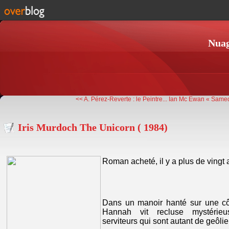
Nuag
<< A. Pérez-Reverte : le Peintre...
Ian Mc Ewan « Samed
Iris Murdoch The Unicorn ( 1984)
Roman acheté, il y a plus de vingt a
Dans un manoir hanté sur une cô
Hannah vit recluse mystérie
serviteurs qui sont autant de geôlie