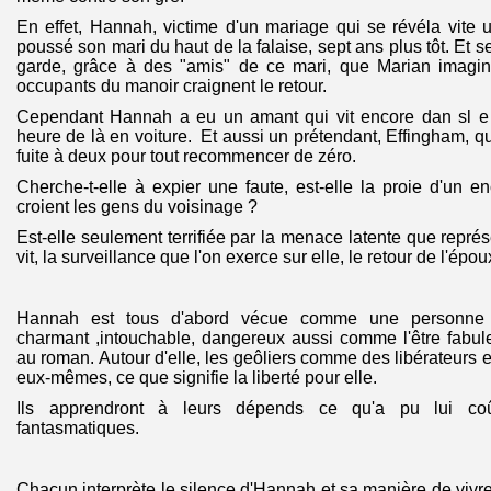
En effet, Hannah, victime d'un mariage qui se révéla vite 
poussé son mari du haut de la falaise, sept ans plus tôt. Et 
garde, grâce à des "amis" de ce mari, que Marian imagine 
occupants du manoir craignent le retour.
Cependant Hannah a eu un amant qui vit encore dan sl e 
heure de là en voiture. Et aussi un prétendant, Effingham, qu
fuite à deux pour tout recommencer de zéro.
Cherche-t-elle à expier une faute, est-elle la proie d'un
croient les gens du voisinage ?
Est-elle seulement terrifiée par la menace latente que représe
vit, la surveillance que l'on exerce sur elle, le retour de l'épou
Hannah est tous d'abord vécue comme une personne i
charmant ,intouchable, dangereux aussi comme l'être fabul
au roman. Autour d'elle, les geôliers comme des libérateurs 
eux-mêmes, ce que signifie la liberté pour elle.
Ils apprendront à leurs dépends ce qu'a pu lui coût
fantasmatiques.
Chacun interprète le silence d'Hannah et sa manière de vivre