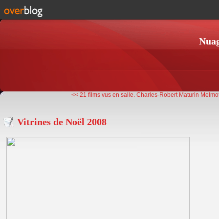
Nuag
<< 21 films vus en salle.
Charles-Robert Maturin Melmot
Vitrines de Noël 2008