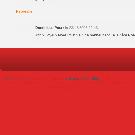
Répondre
Dominique Poursin
23/12/2008 22:43
<br /> Joyeux Noël ! tout plein de bonheur et que le père Noël 
Voir le profil de
Dominique Poursin
sur le portail Overblog
Top articles
Contact
Signaler un abus
C.G.U.
Cookies et données personnelles
Préférences cookies