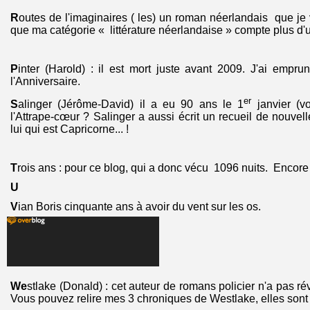
R
outes de l'imaginaires ( les) un roman néerlandais que je 
que ma catégorie « littérature néerlandaise » compte plus d'
P
inter (Harold) : il est mort juste avant 2009. J'ai empr
l'Anniversaire.
er
S
alinger (Jérôme-David) il a eu 90 ans le 1
janvier (v
l'Attrape-cœur ? Salinger a aussi écrit un recueil de nouvel
lui qui est Capricorne... !
T
rois ans : pour ce blog, qui a donc vécu 1096 nuits. Encore u
U
V
ian Boris cinquante ans à avoir du vent sur les os.
We
stlake (Donald) : cet auteur de romans policier n'a pas rév
Vous pouvez relire mes 3 chroniques de Westlake, elles sont