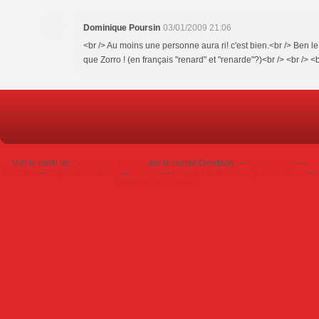
Dominique Poursin
03/01/2009 21:06
<br /> Au moins une personne aura ri! c'est bien.<br /> Ben l
que Zorro ! (en français "renard" et "renarde"?)<br /> <br /> <b
Voir le profil de
Dominique Poursin
sur le portail Overblog
Top articles
Contact
Signaler un abus
C.G.U.
Cookies et données personnelles
Préférences cookies