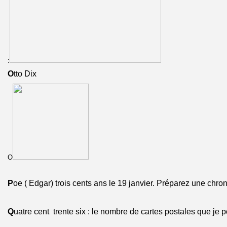
:
O
tto Dix
O
P
oe ( Edgar) trois cents ans le 19 janvier. Préparez une chro
Q
uatre cent trente six : le nombre de cartes postales que je 