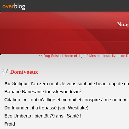
Nuag
<< Dag Solstad Honte et dignité
Mes meilleurs livres de l
Domivoeux
A
u Guiliguili l'an zéro neuf. Je vous souhaite beaucoup de cha
B
anané Banesanté tousskevoudéziré
C
itation : « Tout m'afflige et me nuit et conspire à me nuire »c
D
ortmunder : il a trépassé (voir Westlake)
E
co Umberto : bientôt 79 ans ! Santé !
F
roid