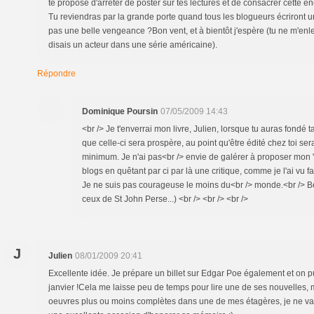
te propose d'arrêter de poster sur tes lectures et de consacrer cette éner
Tu reviendras par la grande porte quand tous les blogueurs écriront un 
pas une belle vengeance ?Bon vent, et à bientôt j'espère (tu ne m'enl
disais un acteur dans une série américaine).
Répondre
Dominique Poursin
07/05/2009 14:43
<br /> Je t'enverrai mon livre, Julien, lorsque tu auras fondé t
que celle-ci sera prospère, au point qu'être édité chez toi se
minimum. Je n'ai pas<br /> envie de galérer à proposer mon "br
blogs en quêtant par ci par là une critique, comme je l'ai vu f
Je ne suis pas courageuse le moins du<br /> monde.<br /> B
ceux de St John Perse...) <br /> <br /> <br />
J
Julien
08/01/2009 20:41
Excellente idée. Je prépare un billet sur Edgar Poe également et on pu
janvier !Cela me laisse peu de temps pour lire une de ses nouvelles, ma
oeuvres plus ou moins complètes dans une de mes étagères, je ne vai