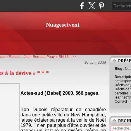
Nuagesetvent
ue (Electric...
Jean-Bernard Pouy « RN 86... >>
PRÉS
16 avril 2009
Blog
: Nu
 à la dérive » * * *
Descript
des aspect
Récits de 
Récits de 
Actes-sud ( Babel) 2000, 566 pages.
parodies. 
jeanne@ne
Contact
Bob Dubois réparateur de chaudière
dans une petite ville du New Hampshire,
laisse éclater sa rage à la veille de Noël
RECH
1979. Il n'en peut plus d'être ouvrier et de
gagner un salaire de misère, même en