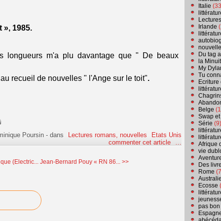
Italie
(33
littérat
Lecture
Irlande
(
t », 1985.
littérat
autobio
nouvell
Du tag a
 longueurs m'a plu davantage que " De beaux
la Minui
My Dyla
Tu conn
u recueil de nouvelles " l'Ange sur le toit"
.
Ecriture
littérat
Chagrins
Abandon
Belge
(1
Swap et
Série
(9
littérat
minique Poursin
-
dans
Lectures romans, nouvelles
Etats Unis
littérat
commenter cet article
…
Afrique 
vie dubl
Aventure
ue (Electric...
Jean-Bernard Pouy « RN 86... >>
Des livr
Rome
(7
Australi
Ecosse
(
littérat
jeuness
pas bon
Espagn
abécéda