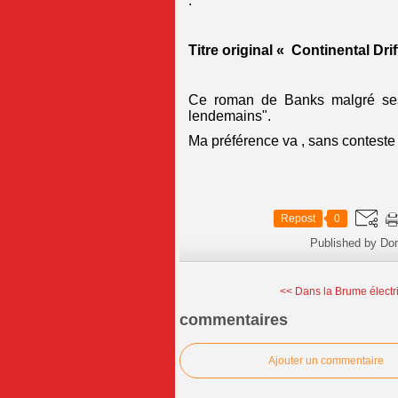
.
Titre original « Continental Drif
Ce roman de Banks malgré ses
lendemains".
Ma préférence va , sans conteste a
Repost
0
Published by Do
<< Dans la Brume électriq
commentaires
Ajouter un commentaire