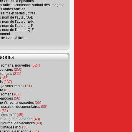
e W. récit à épisodes
s articles contenant surtout des images
s autres articles
 films et séries ( titres)
u nom de l'auteur A-D
u nom de l'auteur E-K
u nom de l'auteur L-P
u nom de l'auteur Q-Z
emment
 de livres à lire …
GORIES
s romans, nouvelles
(524)
policiers
(250)
français
(211)
(188)
is
(137)
 je vous le dis
(101)
re
(85)
s romans
(67)
parodies
(56)
e W, récit à épisodes
(55)
 essais et documentaires
(55)
e
(51)
 commenté"
(45)
ure langue allemande
(43)
t journal de vacances
(40)
t images d'ici
(35)
ure langue espagnole
(34)