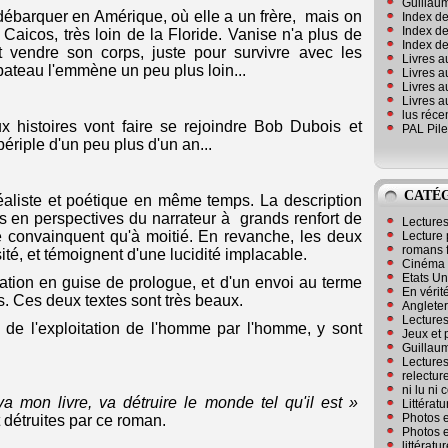
Guillaum
s débarquer en Amérique, où elle a un frère, mais on
Index de
Index de
 Caicos, très loin de la Floride. Vanise n'a plus de
Index des
 et vendre son corps, juste pour survivre avec les
Livres a
bateau l'emmène un peu plus loin...
Livres a
Livres a
Livres a
lus réc
 histoires vont faire se rejoindre Bob Dubois et
PAL Pile
ériple d'un peu plus d'un an...
CATÉ
 réaliste et poétique en même temps. La description
 en perspectives du narrateur à grands renfort de
Lecture
 convainquent qu'à moitié. En revanche, les deux
Lecture 
romans 
ité, et témoignent d'une lucidité implacable.
Cinéma
Etats Un
ation en guise de prologue, et d'un envoi au terme
En vérité
. Ces deux textes sont très beaux.
Angleter
Lecture
de l'exploitation de l'homme par l'homme, y sont
Jeux et 
Guillaum
Lectures
relectur
ni lu ni
va mon livre, va détruire le monde tel qu'il est »
Littérat
Photos e
 détruites par ce roman.
Photos e
littérat