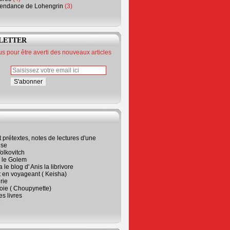
endance de Lohengrin
(3)
LETTER
 pour être averti des nouveaux articles
t prétextes, notes de lectures d'une
ise
olkovitch
a le Golem
 le blog d' Anis la librivore
t en voyageant ( Keisha)
rie
 joie ( Choupynette)
ses livres
e