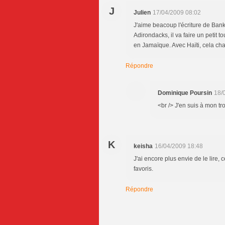
J
Julien
17/04/2009 08:02
J'aime beacoup l'écriture de Bank
Adirondacks, il va faire un petit t
en Jamaïque. Avec Haïti, cela ch
Répondre
Dominique Poursin
18/
<br /> J'en suis à mon tr
K
keisha
16/04/2009 18:48
J'ai encore plus envie de le lire, 
favoris.
Répondre