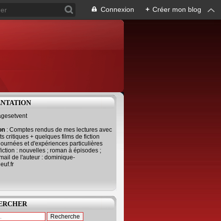
Connexion
+
Créer mon blog
ENTATION
agesetvent
ion
: Comptes rendus de mes lectures avec
s critiques + quelques films de fiction
journées et d'expériences particulières
fiction : nouvelles ; roman à épisodes ;
mail de l'auteur : dominique-
uf.fr
ERCHER