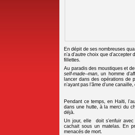
En dépit de ses nombreuses qual
n'a d'autre choix que d'accepter d
fillettes.
Au paradis des moustiques et des
self-made--man
, un homme d'affa
lancer dans des opérations de p
n'ayant pas l'âme d'une canaille,
Pendant ce temps, en Haïti, l'a
dans une hutte, à la merci du che
déjà.
Un jour, elle doit s'enfuir ave
cachait sous un matelas. En pro
menacés de mort.