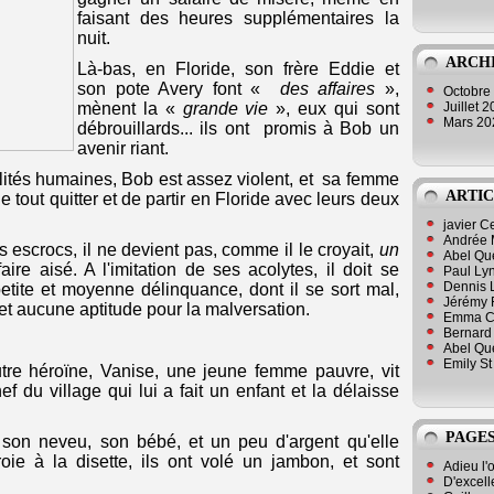
faisant des heures supplémentaires la
nuit.
ARCH
Là-bas, en Floride, son frère Eddie et
son pote Avery font «
des affaires
»,
Octobre
Juillet 
mènent la «
grande vie
», eux qui sont
Mars 2
débrouillards... ils ont promis à Bob un
avenir riant.
ités humaines, Bob est assez violent, et sa femme
ARTIC
e tout quitter et de partir en Floride avec leurs deux
javier 
Andrée 
 escrocs, il ne devient pas, comme il le croyait,
un
Abel Qu
ire aisé. A l'imitation de ses acolytes, il doit se
Paul Lyn
Dennis 
etite et moyenne délinquance, dont il se sort mal,
Jérémy 
 et aucune aptitude pour la malversation.
Emma Cli
Bernard 
Abel Que
Emily St
utre héroïne, Vanise, une jeune femme pauvre, vit
f du village qui lui a fait un enfant et la délaisse
PAGES
c son neveu, son bébé, et un peu d'argent qu'elle
ie à la disette, ils ont volé un jambon, et sont
Adieu l'
D'excell