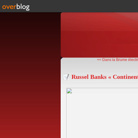
<< Dans la Brume électriq
Russel Banks « Continents