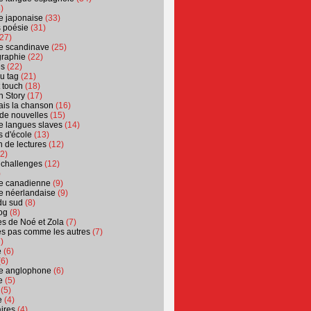
)
ure japonaise
(33)
s poésie
(31)
27)
ure scandinave
(25)
graphie
(22)
es
(22)
u tag
(21)
t touch
(18)
n Story
(17)
ais la chanson
(16)
 de nouvelles
(15)
ure langues slaves
(14)
 d'école
(13)
 de lectures
(12)
2)
 challenges
(12)
)
ure canadienne
(9)
ure néerlandaise
(9)
du sud
(8)
og
(8)
s de Noé et Zola
(7)
es pas comme les autres
(7)
)
e
(6)
6)
ure anglophone
(6)
e
(5)
(5)
e
(4)
ires
(4)