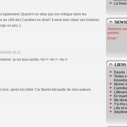
La Desc
s également. Quand il ne situe pas son intrigue dans les
our du côté des Caraïbes on dirait ! Il aime bien situer ses histoires
NEWS
ange un peu ;)
Abonnez-vous
publiés.
Email
04/2009 10:11
oisième! je les tous aimés.<br /> <br /> <br />
LIENS
Dasola
Textes e
bruxello
Michel V
Carmill
ce livre, après ton billet. Car Banks fait partie de mes auteurs
Littérama
En lisan
Ma librai
Y'a d'la
Lilly et 
Sibyllin