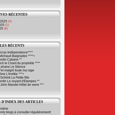
IVES RÉCENTES
 2025
(4)
2025
(1)
025
(8)
LES RÉCENTS
Cercas Indépendance****
Michaud Baignades ****+
entin Cabane **
ch le Chant du prophète ****
Lehane Le Silence
Fel malgré toute ma rage
ne L'Invitée ***+
Schlink La Petite fille
ntin Le voyant d'Etampes **
 John Mandel Hôtel de verre ***
 D'INDEX DES ARTICLES
ondine
ents blogs à consulter régulièrement!