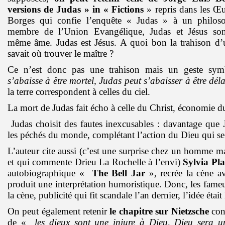
versions
de Judas » in « Fictions
» repris dans les Œ
Borges qui confie l’enquête « Judas » à un philos
membre de l’Union Evangélique, Judas et Jésus son
même âme. Judas est Jésus. A quoi bon la trahison d’
savait où trouver le maître ?
Ce n’est donc pas une trahison mais un geste sy
s’abaisse à être mortel, Judas peut s’abaisser à être dél
la terre correspondent à celles du ciel.
La mort de Judas fait écho à celle du Christ, économie d
Judas choisit des fautes inexcusables : davantage que J
les péchés du monde, complétant l’action du Dieu qui s
L’auteur cite aussi (c’est une surprise chez un homme m
et qui commente Drieu La Rochelle à l’envi)
Sylvia Pla
autobiographique «
The Bell Jar
», recrée la cène a
produit une interprétation humoristique. Donc, les fam
la cène, publicité qui fit scandale l’an dernier, l’idée étai
On peut également retenir
le chapitre sur Nietzsche
con
de «
les dieux sont une injure à Dieu, Dieu sera u