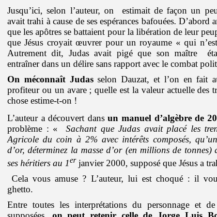
Jusqu’ici, selon l’auteur, on
estimait de façon un peu
avait trahi à cause de ses espérances bafouées. D’abord 
que les apôtres se battaient pour la libération de leur peu
que Jésus croyait œuvrer pour un royaume « qui n’es
Autrement dit, Judas avait pigé que son maître
éta
entraîner dans un délire sans rapport avec le combat poli
On méconnaît Judas
selon Dauzat, et l’on en fait a
profiteur ou un avare ; quelle est la valeur actuelle des 
chose estime-t-on !
L’auteur a découvert dans
un manuel d’algèbre de 2
problème : «
Sachant que Judas avait placé les tre
Agricole du coin à 2% avec intérêts composés, qu’un
d’or, déterminez la masse d’or (en millions de tonnes) 
er
ses héritiers au 1
janvier 2000, supposé que Jésus a tra
Cela vous amuse ? L’auteur, lui est choqué : il vou
ghetto.
Entre toutes les interprétations du personnage et de
supposées,
on peut retenir celle de Jorge Luis B