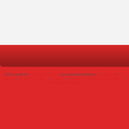
Voir le profil de
Dominique Poursin
sur le portail Overblog
Top articles
Contact
Signaler un abus
C.G.U.
Cookies et données personnelles
Préférences cookies