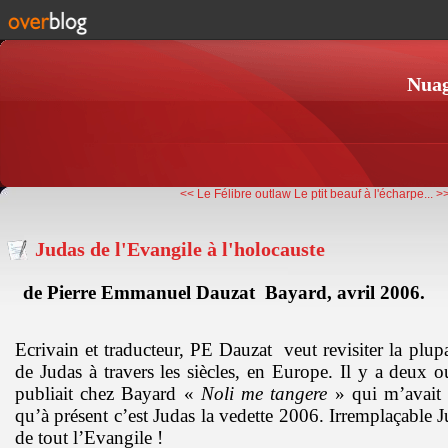
Nuag
<< Le Félibre outlaw
Le ptit beauf à l'écharpe... >
Judas de l'Evangile à l'holocauste
de Pierre Emmanuel Dauzat Bayard, avril 2006.
Ecrivain et traducteur, PE Dauzat
veut revisiter la plup
de Judas à travers les siècles, en Europe. Il y a deux 
publiait chez Bayard «
Noli me tangere
» qui m’avait i
qu’à présent c’est Judas la vedette 2006. Irremplaçable J
de tout l’Evangile !