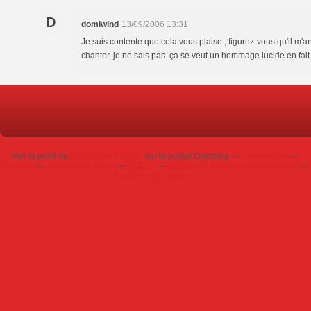
D
domiwind
13/09/2006 13:31
Je suis contente que cela vous plaise ; figurez-vous qu'il m'ar
chanter, je ne sais pas. ça se veut un hommage lucide en fait
Voir le profil de
Dominique Poursin
sur le portail Overblog
Top articles
Contact
Signaler un abus
C.G.U.
Cookies et données personnelles
Préférences cookies