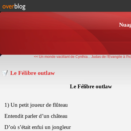
Nuag
<< Un monde vacillant de Cynthia...
Judas de l'Evangile à l'
Le Félibre outlaw
Le Félibre outlaw
1) Un petit joueur de flûteau
Entendit parler d’un château
D’où s’était enfui un jongleur