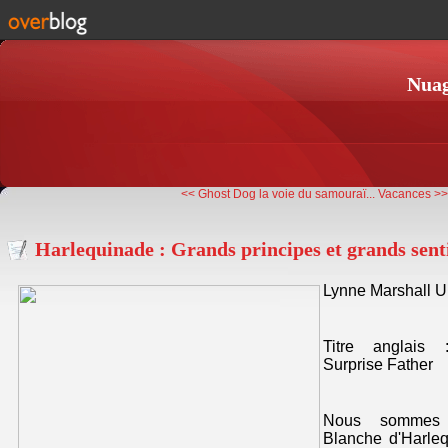
Nuag
<< Ghost Dog la voie du samouraï...
Vacances >
Harlequinade : Grands principes et grands sen
Lynne Marshall Un
Titre anglais 
Surprise Father
Nous sommes 
Blanche d'Harlequ