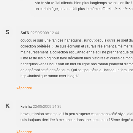
<br /> <br /> J'ai attendu bien plus longtemps avant d'en lire 
un certain âge, cela ne fait plus le même effet.<br /> <br /> <br
S
Sol'N
02/09/2009 12:44
coucou je suis une fan des harlequins, surtout depuis qu'ils se sont di
collection préférée !). Je suis écrivain et j'aurais réelement aimé me fa
malheuresement la collection est Canadienne et il ne prennent que
il me reste les blog pour faire découvrir mes histoires et celles de mo
harlequins venez nous voir on met en ligne nos roman (souvent d'amo
en espérant attiré des éditeurs. Qui sait peut être qu'harlequin fera u
http://fantastique.roman.over-blog.fr/
Répondre
K
keisha
22/08/2009 14:39
bravo, mission accomplie! Un peu sirupeux ces romans côté style, diab
suis toujours décidée à me lancer dans une lecture au 15ème degré a
Répondre