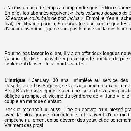
J 'ai mis un peu de temps à comprendre que l'éditrice s'adr
En effet, les abonnés reçoivent «
trois volumes doubles de 
65 euros le colis, frais de port inclus »
. Et moi je n'en ai ach
mal), en librairie pour 5, 95 euros (ce qui montre que les
d'aucune ristourne...) je ne suis pas tombée sur la meilleure his
Pour ne pas lasser le client, il y a en effet deux longues no
volume. Je dis « nouvelle » parce que le nombre de pers
seulement dans « Un si lourd secret ».
L'intrigue
: January, 30 ans, infirmière au service de
Hospital » de Los Angeles, se voit adjoindre un auxiliaire da
Beck Braxton avec qui elle a eu une liaison treize ans plus tô
obligée à rompre, et, victime du syndrome de « Juno », ell
couple en manque d'enfant.
Beck la reconnaît lui aussi. Être au chevet, d'un blessé gra
avec la plus grande compétence, et sauvent d'une mort q
empêche nullement de se dévorer des yeux, et de se remémo
Vraiment des pros!