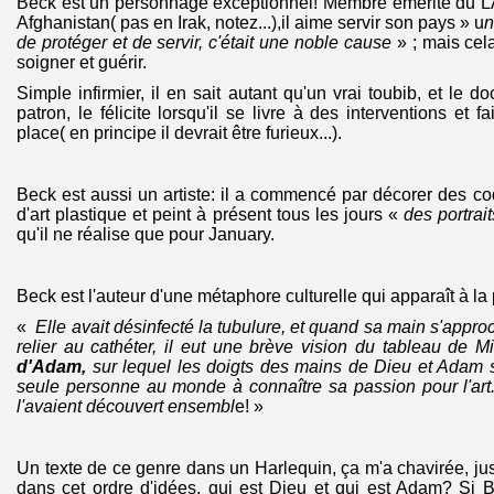
Beck est un personnage exceptionnel! Membre émérite du LA
Afghanistan( pas en Irak, notez...),il aime servir son pays » u
n
de protéger et de servir, c'était une noble cause
» ; mais cela
soigner et guérir.
Simple infirmier, il en sait autant qu'un vrai toubib, et le d
patron, le félicite lorsqu'il se livre à des interventions et f
place( en principe il devrait être furieux...).
Beck est aussi un artiste: il a commencé par décorer des co
d'art plastique et peint à présent tous les jours «
des portrai
qu'il ne réalise que pour January.
Beck est l'auteur d'une métaphore culturelle qui apparaît à la
«
Elle avait désinfecté la tubulure, et quand sa main s'appro
relier au cathéter, il eut une brève vision du tableau de M
d'Adam,
sur lequel les doigts des mains de Dieu et Adam s'e
seule personne au monde à connaître sa passion pour l'art..
l'avaient découvert ensembl
e! »
Un texte de ce genre dans un Harlequin, ça m'a chavirée, ju
dans cet ordre d'idées, qui est Dieu et qui est Adam? Si B