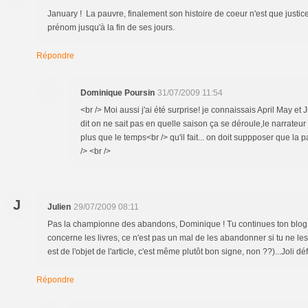
January ! La pauvre, finalement son histoire de coeur n'est que justic
prénom jusqu'à la fin de ses jours.
Répondre
Dominique Poursin
31/07/2009 11:54
<br /> Moi aussi j'ai été surprise! je connaissais April May et 
dit on ne sait pas en quelle saison ça se déroule,le narrateu
plus que le temps<br /> qu'il fait... on doit suppposer que la 
/> <br />
J
Julien
29/07/2009 08:11
Pas la championne des abandons, Dominique ! Tu continues ton blog, c
concerne les livres, ce n'est pas un mal de les abandonner si tu ne le
est de l'objet de l'article, c'est même plutôt bon signe, non ??)...Joli dé
Répondre