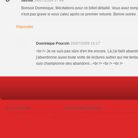
dasola
24/07/2009 17:48
Bonsoir Dominique, félicitations pour ce billet détaillé. Vous avez rem
n'est pas grave si vous calez après ce premier volume. Bonne soirée.
Répondre
Dominique Poursin
26/07/2009 14:17
<br /> Je ne suis pas sûre d'en lire encore. Là j'ai failli aband
j'abandonne aussi toute sorte de lectures autres qui me tent
suis championne des abandons...<br /> <br /> <br />
Voir le profil de
Dominique Poursin
sur le portail Overblog
Top articles
Contact
Signaler un abus
C.G.U.
Cookies et données personnelles
Préférences cookies