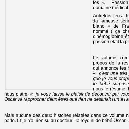
les « Passion 
domaine médical 
Autrefois j'en ai
;la fameuse sé
blanc » de Fra
nommé ( ça char
d'hémoglobine ét
passion était la plu
Le volume com
propos de la res
qui annonce les h
« c
'est une très
que je vous propo
le bébé surpris
nous le résume. 
nous plaire. «
je vous laisse le plaisir de découvrir par 
Oscar va rapprocher deux êtres que rien ne destinait l'un à l'a
Mais aucune des deux histoires relatées dans ce volume n'
parle. Et je n'ai rien su du docteur Halroyd ni de bébé Oscar...