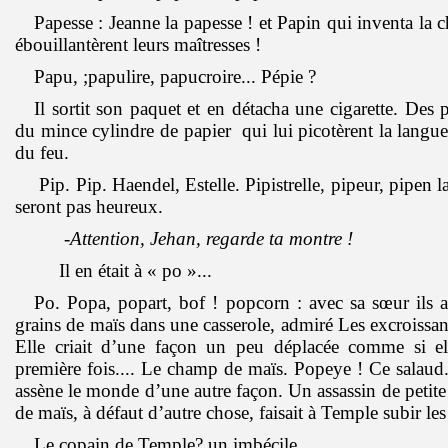
Papesse : Jeanne la papesse ! et Papin qui inventa la 
ébouillantèrent leurs maîtresses !
Papu, ;papulire, papucroire... Pépie ?
Il sortit son paquet et en détacha une cigarette. Des 
du mince cylindre de papier qui lui picotèrent la langue.
du feu.
Pip. Pip. Haendel, Estelle. Pipistrelle, pipeur, pipen la
seront pas heureux.
-Attention, Jehan, regarde ta montre !
Il en était à « po »...
Po. Popa, popart, bof ! popcorn : avec sa sœur ils av
grains de maïs dans une casserole, admiré Les excroissan
Elle criait d’une façon un peu déplacée comme si el
première fois.... Le champ de maïs. Popeye ! Ce salau
assène le monde d’une autre façon. Un assassin de petite 
de maïs, à défaut d’autre chose, faisait à Temple subir le
Le copain de Temple? un imbécile.