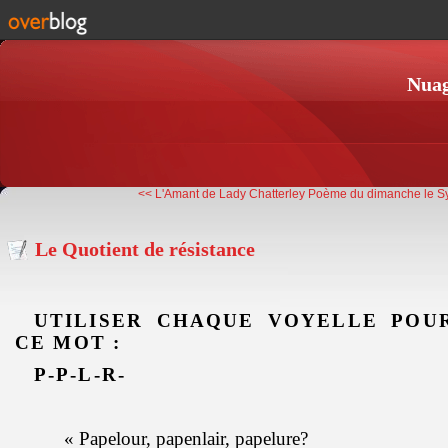
Nuag
<< L'Amant de Lady Chatterley
Poème du dimanche le S
Le Quotient de résistance
UTILISER CHAQUE VOYELLE POU
CE MOT :
P-P-L-R-
« Papelour, papenlair, papelure?