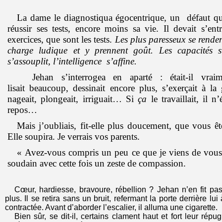
La dame le diagnostiqua égocentrique, un défaut qu
réussir ses tests, encore moins sa vie. Il devait s’ent
exercices, que sont les tests.
Les plus paresseux se rende
charge ludique et y prennent goût. Les capacités s’
s’assouplit, l’intelligence s’affine.
Jehan s’interrogea en aparté : était-il vraim
lisait
beaucoup, dessinait encore plus, s’exerçait à la
nageait, plongeait, irriguait… Si
ça
le travaillait, il n
repos…
M
ais j’oubliais, fit-elle plus doucement, que vous 
Elle soupira. Je verrais vos parents.
« Avez-vous compris un peu ce que je viens de vous d
soudain avec cette fois un zeste de compassion.
Cœur, hardiesse, bravoure, rébellion ? Jehan n’en fit pa
plus. Il se retira sans un bruit, refermant la porte derrière lu
contractée. Avant d’aborder l’escalier, il alluma une cigarette.
Bien sûr, se dit-il, certains clament haut et fort leur rép