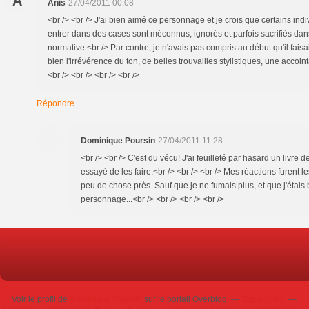
A
Anis
27/04/2011 00:08
<br /> <br /> J'ai bien aimé ce personnage et je crois que certains indi
entrer dans des cases sont méconnus, ignorés et parfois sacrifiés da
normative.<br /> Par contre, je n'avais pas compris au début qu'il faisai
bien l'irrévérence du ton, de belles trouvailles stylistiques, une acco
<br /> <br /> <br /> <br />
Répondre
Dominique Poursin
27/04/2011 11:28
<br /> <br /> C'est du vécu! J'ai feuilleté par hasard un livre de 
essayé de les faire.<br /> <br /> <br /> Mes réactions furent 
peu de chose près. Sauf que je ne fumais plus, et que j'étai
personnage...<br /> <br /> <br /> <br />
Voir le profil de
Dominique Poursin
sur le portail Overblog
Top articles