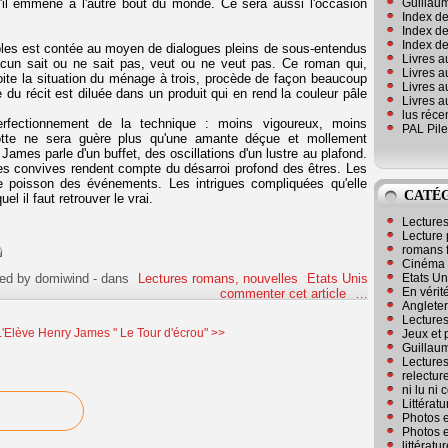
Guillaum
u'il emmène à l'autre bout du monde. Ce sera aussi l'occasion
Index de
Index de
Index des
uples est contée au moyen de dialogues pleins de sous-entendus
Livres a
hacun sait ou ne sait pas, veut ou ne veut pas. Ce roman qui,
Livres a
oite la situation du ménage à trois, procède de façon beaucoup
Livres a
 du récit est diluée dans un produit qui en rend la couleur pâle
Livres a
lus réc
rfectionnement de la technique : moins vigoureux, moins
PAL Pile
lotte ne sera guère plus qu'une amante déçue et mollement
ames parle d'un buffet, des oscillations d'un lustre au plafond.
es convives rendent compte du désarroi profond des êtres. Les
 poisson des événements. Les intrigues compliquées qu'elle
CATÉ
l il faut retrouver le vrai.
Lecture
Lecture 
romans 
Cinéma
Etats Un
hed by domiwind
-
dans
Lectures romans, nouvelles
Etats Unis
En vérité
commenter cet article
…
Angleter
Lecture
'Elève
Henry James " Le Tour d'écrou" >>
Jeux et 
Guillaum
Lectures
relectur
ni lu ni
Littérat
Photos e
Photos e
littérat