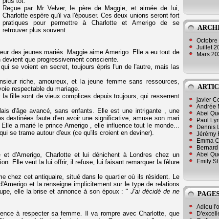
plus tôt.
Reçue par Mr Velver, le père de Maggie, et aimée de lui,
Charlotte espère qu'il va l'épouser. Ces deux unions seront fort
pratiques pour permettre à Charlotte et Amerigo de se
ARCH
retrouver plus souvent.
Octobre
Juillet 
heur des jeunes mariés. Maggie aime Amerigo. Elle a eu tout de
Mars 2
'en devient que progressivement consciente.
qui se voient en secret, toujours épris l'un de l'autre, mais las
onsieur riche, amoureux, et la jeune femme sans ressources,
ARTIC
voie respectable du mariage.
t la fille sont de vieux complices depuis toujours, qui resserrent
javier 
Andrée 
is d'âge avancé, sans enfants. Elle est une intrigante , une
Abel Qu
les destinées faute d'en avoir une significative, amuse son mari
Paul Lyn
Elle a marié le prince Amerigo , elle influence tout le monde...
Dennis 
i se trame autour d'eux (ce qu'ils croient en deviner).
Jérémy 
Emma Cli
Bernard 
Abel Que
et d'Amerigo, Charlotte et lui dénichent à Londres chez un
Emily St
n. Elle veut la lui offrir, il refuse, lui faisant remarquer la fêlure
 chez cet antiquaire, situé dans le quartier où ils résident. Le
'Amerigo et la renseigne implicitement sur le type de relations
oupe, elle la brise et annonce à son époux : "
J'ai décidé de ne
PAGES
Adieu l'
ence à respecter sa femme. Il va rompre avec Charlotte, que
D'excell