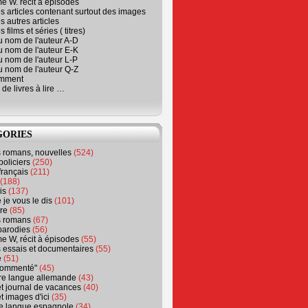
e W. récit à épisodes
s articles contenant surtout des images
s autres articles
 films et séries ( titres)
u nom de l'auteur A-D
u nom de l'auteur E-K
u nom de l'auteur L-P
u nom de l'auteur Q-Z
emment
 de livres à lire …
GORIES
s romans, nouvelles
(524)
policiers
(250)
français
(211)
(188)
is
(137)
 je vous le dis
(101)
re
(85)
s romans
(67)
parodies
(56)
e W, récit à épisodes
(55)
 essais et documentaires
(55)
e
(51)
 commenté"
(45)
ure langue allemande
(43)
t journal de vacances
(40)
t images d'ici
(35)
ure langue espagnole
(34)