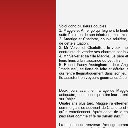
Voici donc plusieurs couples :
1. Maggie et Amerigo qui feignent le bon
suite l'intuition de son infortune, mais n
2. Amerigo et Charlotte, couple adultère, 
de cette situation.
3. Mr Velver et Charlotte : le vieux m
contrainte de vendre ses charmes par la 
4. Mr Velver et sa fille Maggie. Le père e
leurs liens à la naissance du petit fils.
5. Bob et Fanny Assingham : deux Angla
"marieuse", se flatte de faire et défaire 
qui rentre flegmatiquement dans son jeu. 
Ils assistent en voyeurs gourmands à ce qu
Deux jours avant le mariage de Maggie 
antiquaire, une coupe qui attire leur attentio
sur l'objet.
Quatre ans plus tard, Maggie ira elle-même
commerçant se souvient de Charlotte et d
qu'ils entretiennent. Après achat de la c
plus faire comme si je ne savais pas."
La situation se renverse. Amerigo comm