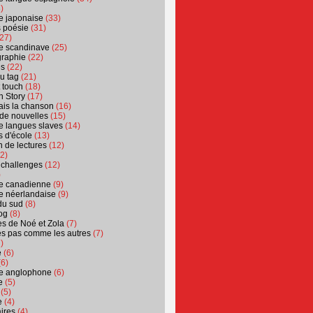
)
ure japonaise
(33)
s poésie
(31)
27)
ure scandinave
(25)
graphie
(22)
es
(22)
u tag
(21)
t touch
(18)
n Story
(17)
ais la chanson
(16)
 de nouvelles
(15)
ure langues slaves
(14)
 d'école
(13)
 de lectures
(12)
2)
 challenges
(12)
)
ure canadienne
(9)
ure néerlandaise
(9)
du sud
(8)
og
(8)
s de Noé et Zola
(7)
es pas comme les autres
(7)
)
e
(6)
6)
ure anglophone
(6)
e
(5)
(5)
e
(4)
ires
(4)