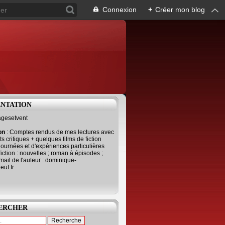
Connexion
+
Créer mon blog
ENTATION
agesetvent
ion
: Comptes rendus de mes lectures avec
s critiques + quelques films de fiction
journées et d'expériences particulières
fiction : nouvelles ; roman à épisodes ;
mail de l'auteur : dominique-
uf.fr
ERCHER