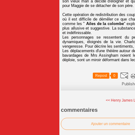
son vieux mari a décidé d'éloigner et q
pour Maggie de se détacher de son père.
Cette opération de redistribution des co
où il est difficile de démêler ce que c
comme les "
Ailes de la colombe
" expl
plus allusive et suggestive. La substance
et indéfinissable.
Les personnages se ressentent du pe
dynamiques, éloignés de la vie. Char
vengeresse. Pour décrire les sentiments, J
Les déplacements d'une théière autour d
bavardages de Mrs Assingham noient le
déploie, sont un miroir déformant dans leque
Repost
0
Publis
<< Henry James L
commentaires
Ajouter un commentaire