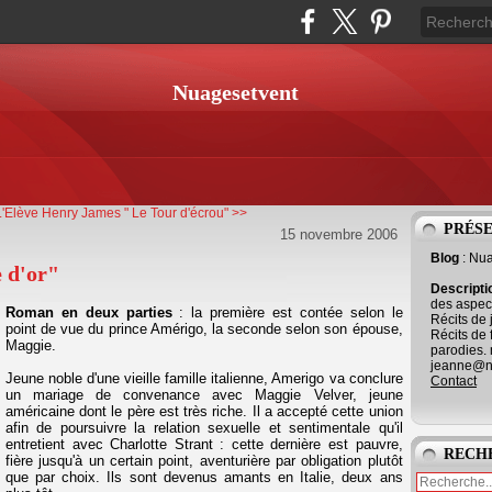
Nuagesetvent
'Elève
Henry James " Le Tour d'écrou" >>
PRÉS
15 novembre 2006
Blog
: Nu
 d'or"
Descript
des aspect
Roman en deux parties
: la première est contée selon le
Récits de 
point de vue du prince Amérigo, la seconde selon son épouse,
Récits de 
Maggie.
parodies. 
jeanne@ne
Jeune noble d'une vieille famille italienne, Amerigo va conclure
Contact
un mariage de convenance avec Maggie Velver, jeune
américaine dont le père est très riche. Il a accepté cette union
afin de poursuivre la relation sexuelle et sentimentale qu'il
entretient avec Charlotte Strant : cette dernière est pauvre,
RECH
fière jusqu'à un certain point, aventurière par obligation plutôt
que par choix. Ils sont devenus amants en Italie, deux ans