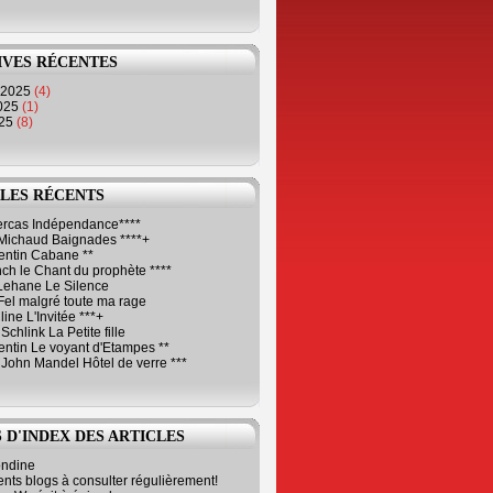
IVES RÉCENTES
 2025
(4)
2025
(1)
025
(8)
LES RÉCENTS
Cercas Indépendance****
Michaud Baignades ****+
entin Cabane **
ch le Chant du prophète ****
Lehane Le Silence
Fel malgré toute ma rage
ne L'Invitée ***+
Schlink La Petite fille
ntin Le voyant d'Etampes **
 John Mandel Hôtel de verre ***
 D'INDEX DES ARTICLES
ondine
ents blogs à consulter régulièrement!