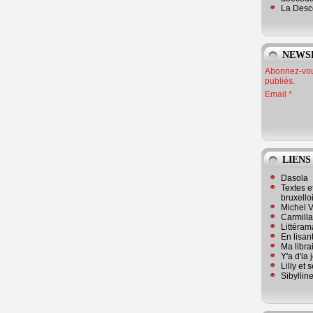
La Desc
NEWS
Abonnez-vous
publiés.
Email
LIENS
Dasola
Textes e
bruxello
Michel V
Carmill
Littérama
En lisan
Ma librai
Y'a d'la
Lilly et 
Sibyllin