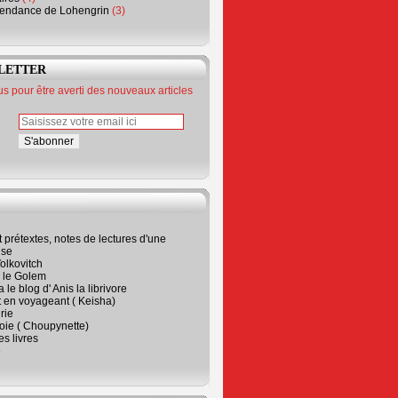
endance de Lohengrin
(3)
LETTER
 pour être averti des nouveaux articles
t prétextes, notes de lectures d'une
ise
olkovitch
a le Golem
 le blog d' Anis la librivore
t en voyageant ( Keisha)
rie
 joie ( Choupynette)
ses livres
e