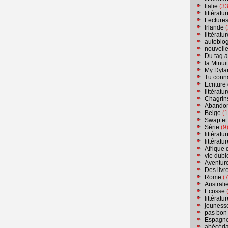
Italie
(33
littérat
Lecture
Irlande
(
littérat
autobio
nouvell
Du tag a
la Minui
My Dyla
Tu conn
Ecriture
littérat
Chagrins
Abandon
Belge
(1
Swap et
Série
(9
littérat
littérat
Afrique 
vie dubl
Aventure
Des livr
Rome
(7
Australi
Ecosse
(
littérat
jeuness
pas bon
Espagn
abécéda