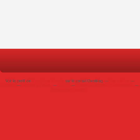
Voir le profil de
Dominique Poursin
sur le portail Overblog
Top articles
Contact
Signaler un abus
C.G.U.
Cookies et données personnelles
Préférences cookies