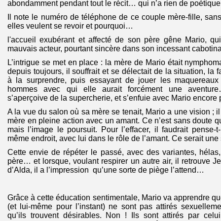
abondamment pendant tout le récit… qui n’a rien de poétique
Il note le numéro de téléphone de ce couple mère-fille, sans 
elles veulent se revoir et pourquoi…
l'accueil exubérant et affecté de son père gêne Mario, q
mauvais acteur, pourtant sincère dans son incessant cabotin
L’intrigue se met en place : la mère de Mario était nymphoma
depuis toujours, il souffrait et se délectait de la situation, la
à la surprendre, puis essayant de jouer les maquereaux 
hommes avec qui elle aurait forcément une aventure
s’aperçoive de la supercherie, et s’enfuie avec Mario encore p
A la vue du salon où sa mère se tenait, Mario a une vision ; il
mère en pleine action avec un amant. Ce n’est sans doute q
mais l’image le poursuit. Pour l’effacer, il faudrait pense-t
même endroit, avec lui dans le rôle de l’amant. Ce serait une 
Cette envie de répéter le passé, avec des variantes, hélas,
père… et lorsque, voulant respirer un autre air, il retrouve J
d’Alda, il a l’impression qu’une sorte de piège l’attend…
Grâce à cette éducation sentimentale, Mario va apprendre que
(et lui-même pour l’instant) ne sont pas attirés sexuellem
qu’ils trouvent désirables. Non ! Ils sont attirés par celu