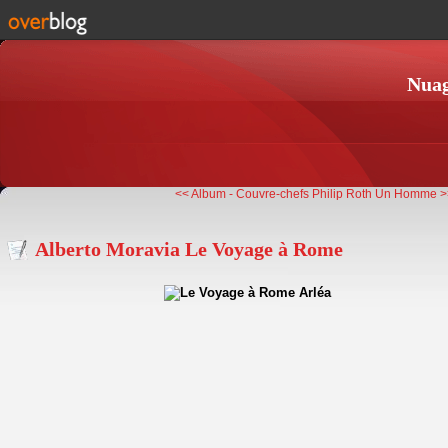
Nuag
<< Album - Couvre-chefs
Philip Roth Un Homme 
Alberto Moravia Le Voyage à Rome