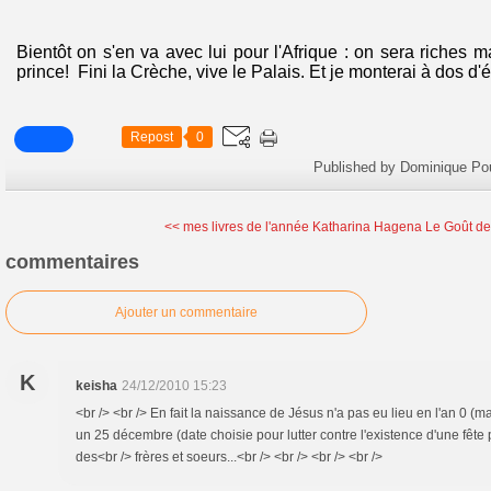
Bientôt on s'en va avec lui pour l'Afrique : on sera riches 
prince! Fini la Crèche, vive le Palais. Et je monterai à dos d'
Repost
0
Published by Dominique Po
<< mes livres de l'année
Katharina Hagena Le Goût des
commentaires
Ajouter un commentaire
K
keisha
24/12/2010 15:23
<br /> <br /> En fait la naissance de Jésus n'a pas eu lieu en l'an 0 (m
un 25 décembre (date choisie pour lutter contre l'existence d'une fête p
des<br /> frères et soeurs...<br /> <br /> <br /> <br />