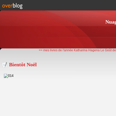
Nuag
<< mes livres de l'année
Katharina Hagena Le Goût des
Bientôt Noël