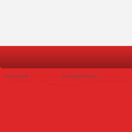
Voir le profil de
Dominique Poursin
sur le portail Overblog
Top articles
Contact
Signaler un abus
C.G.U.
Cookies et données personnelles
Préférences cookies