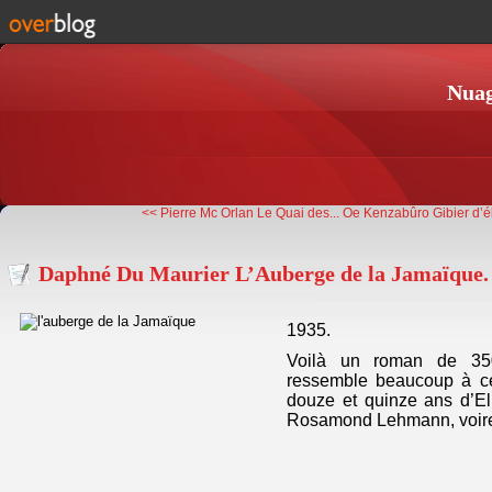
Nuag
<< Pierre Mc Orlan Le Quai des...
Oe Kenzabûro Gibier d’é
Daphné Du Maurier L’Auberge de la Jamaïque.
1935.
Voilà un roman de 35
ressemble beaucoup à ce
douze et quinze ans d’E
Rosamond Lehmann, voir