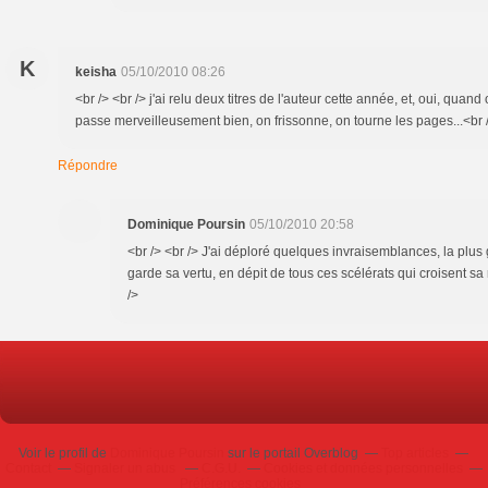
K
keisha
05/10/2010 08:26
<br /> <br /> j'ai relu deux titres de l'auteur cette année, et, oui, quan
passe merveilleusement bien, on frissonne, on tourne les pages...<br />
Répondre
Dominique Poursin
05/10/2010 20:58
<br /> <br /> J'ai déploré quelques invraisemblances, la plus
garde sa vertu, en dépit de tous ces scélérats qui croisent sa 
/>
Voir le profil de
Dominique Poursin
sur le portail Overblog
Top articles
Contact
Signaler un abus
C.G.U.
Cookies et données personnelles
Préférences cookies