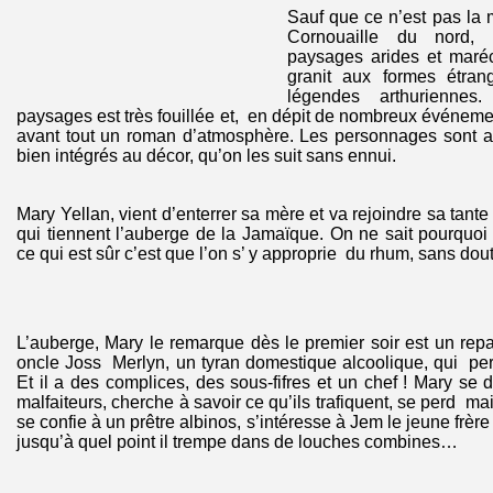
Sauf que ce n’est pas la m
Cornouaille du nord,
paysages arides et maré
granit aux formes étran
légendes arthuriennes
paysages est très fouillée et, en dépit de nombreux événem
avant tout un roman d’atmosphère. Les personnages sont 
bien intégrés au décor, qu’on les suit sans ennui.
Mary Yellan, vient d’enterrer sa mère et va rejoindre sa tan
qui tiennent l’auberge de la Jamaïque. On ne sait pourquoi
ce qui est sûr c’est que l’on s’ y approprie du rhum, sans d
L’auberge, Mary le remarque dès le premier soir est un repa
oncle Joss Merlyn, un tyran domestique alcoolique, qui per
Et il a des complices, des sous-fifres et un chef ! Mary se 
malfaiteurs, cherche à savoir ce qu’ils trafiquent, se perd mai
se confie à un prêtre albinos, s’intéresse à Jem le jeune frère
jusqu’à quel point il trempe dans de louches combines…