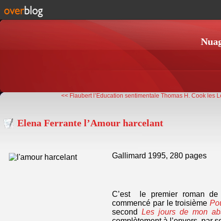
Nuag
<< Flaubert l’Education sentimentale
Thomas H. Cook les Le
Elena Ferrante l’Amour harcelant
Gallimard 1995, 280 pages
C’est le premier roman de 
commencé par le troisième
Po
second
Les jours de mon a
complètement à l’envers, par s