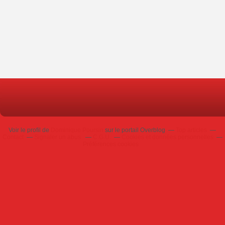
Voir le profil de
Dominique Poursin
sur le portail Overblog
Top articles
Contact
Signaler un abus
C.G.U.
Cookies et données personnelles
Préférences cookies