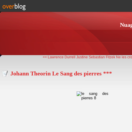
Nuag
<< Lawrence Durrell Justine
Sebastian Fitzek Ne les croi
Johann Theorin Le Sang des pierres ***