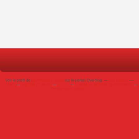
Voir le profil de
Dominique Poursin
sur le portail Overblog
Top articles
Contact
Signaler un abus
C.G.U.
Cookies et données personnelles
Préférences cookies