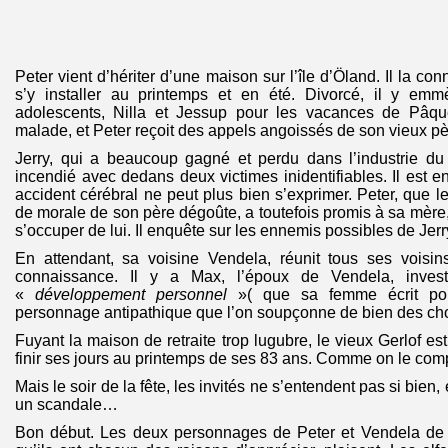
Peter vient d’hériter d’une maison sur l’île d’Öland. Il la con
s’y installer au printemps et en été. Divorcé, il y em
adolescents, Nilla et Jessup pour les vacances de Pâq
malade, et Peter reçoit des appels angoissés de son vieux pèr
Jerry, qui a beaucoup gagné et perdu dans l’industrie du 
incendié avec dedans deux victimes inidentifiables. Il est e
accident cérébral ne peut plus bien s’exprimer. Peter, que le
de morale de son père dégoûte, a toutefois promis à sa mère
s’occuper de lui. Il enquête sur les ennemis possibles de Jerr
En attendant, sa voisine Vendela, réunit tous ses voisins
connaissance. Il y a Max, l’époux de Vendela, invest
«
développement personnel
»( que sa femme écrit pour 
personnage antipathique que l’on soupçonne de bien des c
Fuyant la maison de retraite trop lugubre, le vieux Gerlof es
finir ses jours au printemps de ses 83 ans. Comme on le com
Mais le soir de la fête, les invités ne s’entendent pas si bien, 
un scandale…
Bon début. Les deux personnages de Peter et Vendela de re