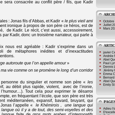
e sera consacrée au conflit père / fils, que Kadir
ARCH
pales : Jonas fils d’Abbas, et Kadir «
le plus vieil ami
Octobre
Juillet 
ent ironique à propos de son père ce héros, est de
Mars 2
rié, de Kadir. Le récit, c’est aussi, accessoirement,
s par Kadir, donc un troisième narrateur, qui parle à
ARTIC
ix nous est agréable : Kadir s’exprime dans un
li de métaphores inédites et d’inexactitudes
javier 
ventions.
Andrée 
Abel Qu
rge autoroute que l’on appelle amour
»
Paul Lyn
Dennis 
 ma vie comme on se promène le long d’un corridor
Jérémy 
Emma Cli
Bernard 
Abel Que
 personne du singulier et nomme son père «
les
Emily St
if, au débit plus rapide, violent, avec de l’ironie,
 l’humour…). Tout cela pour exprimer le désarroi
mpte, en fréquentant l’école, que son père est très
ent méditerranéen, expansif, bavard, bruyant, qui
PAGES
e Jonas l’appelle «
le Khémirois , une langue qui
Adieu l'
langue où il y a de tout, des semi-voyelles et des
D'excell
ngue faite de gros mots arabes d’interrogatifs