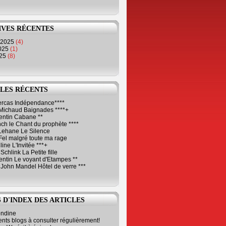
IVES RÉCENTES
 2025
(4)
2025
(1)
025
(8)
LES RÉCENTS
Cercas Indépendance****
Michaud Baignades ****+
entin Cabane **
ch le Chant du prophète ****
Lehane Le Silence
Fel malgré toute ma rage
ne L'Invitée ***+
Schlink La Petite fille
ntin Le voyant d'Etampes **
 John Mandel Hôtel de verre ***
 D'INDEX DES ARTICLES
ondine
ents blogs à consulter régulièrement!