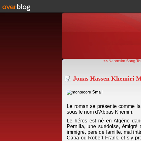
<< Nebraska Song Tom
Jonas Hassen Khemiri Mo
Le roman se présente comme la b
sous le nom d’Abbas Khemiri.
Le héros est né en Algérie dan
Pernilla, une suédoise, émigré 
immigré, père de famille, mal i
Capa ou Robert Frank, et s’y prép