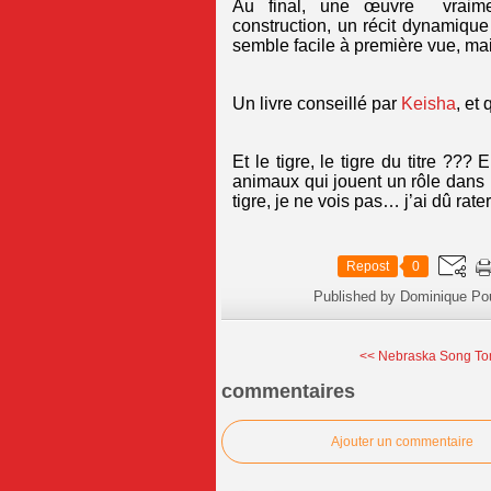
Au final, une œuvre vraimen
construction, un récit dynamiqu
semble facile à première vue, mais
Un livre conseillé par
Keisha
, et
Et le tigre, le tigre du titre ??
animaux qui jouent un rôle dans l
tigre, je ne vois pas… j’ai dû rat
Repost
0
Published by Dominique Po
<< Nebraska Song Tom
commentaires
Ajouter un commentaire