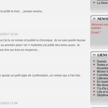
La Desc
i prêté le livre ... jamais revenu...
NEWS
Abonnez-vous
publiés.
Email
02/2017 10:10
ue j'ai lu ce roman et publié la chronique. Je ne sais quelle fausse
au premier plan! <br /> Autrefois j'ai prêté des livres aussi. Je
ne fois sur trois en moyenne...
LIENS
Dasola
Textes e
bruxello
Michel V
Carmill
 ajoute un petit sigle de confirmation, un roman qui a l'air très
Littérama
En lisan
Ma librai
Y'a d'la
Lilly et 
Sibyllin
12/2011 17:06