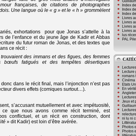
Guillaum
amour françaises, de citations de photographes
Index de
Index de
dois. Une langue où le « g » et le « h » grommèlent
Index des
Livres a
Livres a
Livres a
Livres a
ariés, exhortations pour que Jonas s’attelle à la
lus réc
rs de l’enfance et du jeune âge de Kadir et Abbas
PAL Pile
écriture du futur roman de Jonas, et des textes que
ans ce récit :
 trouvaient des immans et des figues, des femmes
CATÉ
 bœufs fatigués et des tempêtes désertiques
Lecture
Lecture 
romans 
Cinéma
donc dans le récit final, mais l’injonction n’est pas
Etats Un
En vérité
ecteur divers effets (comiques surtout…).
Angleter
Lecture
Jeux et 
sent, s’accusant mutuellement et avec impétuosité,
Guillaum
Lectures
et ce que nous avons comme récit terminé, est
relectur
 conflictuel, et un récit en construction, dont
ni lu ni
lité
» dit Kadir) est loin d’être avérée.
Littérat
Photos e
Photos e
littérat