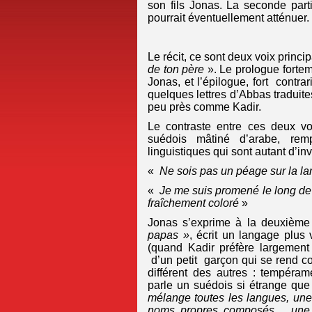
son fils Jonas. La seconde parti
pourrait éventuellement atténuer.
Le récit, ce sont deux voix princi
de ton père
». Le prologue fortem
Jonas, et l’épilogue, fort contra
quelques lettres d’Abbas traduite
peu près comme Kadir.
Le contraste entre ces deux vo
suédois mâtiné d’arabe, remp
linguistiques qui sont autant d’in
«
Ne sois pas un péage sur la la
«
Je me suis promené le long de
fraîchement coloré
»
Jonas s’exprime à la deuxième
papas »
, écrit un langage plus v
(quand Kadir préfère largement
d’un petit garçon qui se rend co
différent des autres : tempéram
parle un suédois si étrange qu
mélange toutes les langues, une 
noms propres composés… une la