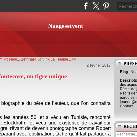
Nuagesetvent
 Mc Neal...
Bernhard Schlink La Femme... >>
PRÉS
2 février 2017
Blog
: Nu
ntecore, un tigre unique
Descript
des aspect
Récits de 
Récits de 
parodies. 
jeanne@ne
iographie du père de l’auteur, que l’on connaîtra
Contact
s les années 50, et a vécu en Tunisie, rencontré
à Stockholm, et vécu une existence de travailleur
RECH
ntégré, rêvant de devenir photographe comme Robert
arant avec obstination, tâche qu’il fait partager à