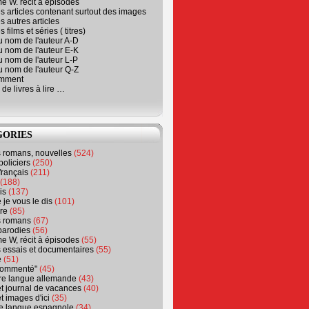
e W. récit à épisodes
s articles contenant surtout des images
s autres articles
 films et séries ( titres)
u nom de l'auteur A-D
u nom de l'auteur E-K
u nom de l'auteur L-P
u nom de l'auteur Q-Z
emment
 de livres à lire …
GORIES
s romans, nouvelles
(524)
policiers
(250)
français
(211)
(188)
is
(137)
 je vous le dis
(101)
re
(85)
s romans
(67)
parodies
(56)
e W, récit à épisodes
(55)
 essais et documentaires
(55)
e
(51)
 commenté"
(45)
ure langue allemande
(43)
t journal de vacances
(40)
t images d'ici
(35)
ure langue espagnole
(34)