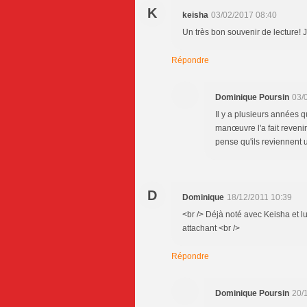
K
keisha
03/02/2017 08:40
Un très bon souvenir de lecture! J'a
Répondre
Dominique Poursin
03/
Il y a plusieurs années q
manœuvre l'a fait revenir 
pense qu'ils reviennent u
D
Dominique
18/12/2011 10:39
<br /> Déjà noté avec Keisha et lui
attachant <br />
Répondre
Dominique Poursin
20/