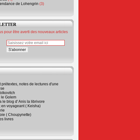
endance de Lohengrin
(3)
LETTER
 pour être averti des nouveaux articles
t prétextes, notes de lectures d'une
ise
olkovitch
a le Golem
 le blog d' Anis la librivore
t en voyageant ( Keisha)
rie
 joie ( Choupynette)
ses livres
e