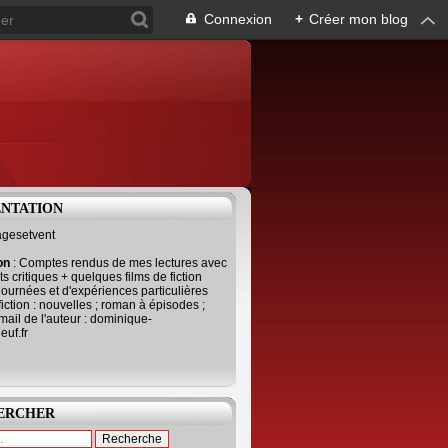
Connexion
+
Créer mon blog
ENTATION
agesetvent
ion
: Comptes rendus de mes lectures avec
s critiques + quelques films de fiction
journées et d'expériences particulières
fiction : nouvelles ; roman à épisodes ;
mail de l'auteur : dominique-
uf.fr
ERCHER