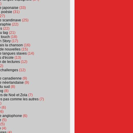
)
ure japonaise
(33)
s poésie
(31)
27)
ure scandinave
(25)
graphie
(22)
es
(22)
u tag
(21)
t touch
(18)
n Story
(17)
ais la chanson
(16)
 de nouvelles
(15)
ure langues slaves
(14)
 d'école
(13)
 de lectures
(12)
2)
 challenges
(12)
)
ure canadienne
(9)
ure néerlandaise
(9)
du sud
(8)
og
(8)
s de Noé et Zola
(7)
es pas comme les autres
(7)
)
e
(6)
6)
ure anglophone
(6)
e
(5)
(5)
e
(4)
ires
(4)