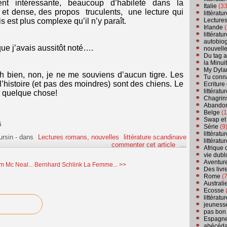
t intéressante, beaucoup d’habileté dans la
Italie
(33
e et dense, des propos truculents, une lecture qui
littérat
Lecture
 est plus complexe qu’il n’y paraît.
Irlande
(
littérat
autobio
 que j’avais aussitôt noté….
nouvell
Du tag a
la Minui
My Dyla
? Eh bien, non, je ne me souviens d’aucun tigre. Les
Tu conn
’histoire (et pas des moindres) sont des chiens. Le
Ecriture
littérat
er quelque chose!
Chagrins
Abandon
Belge
(1
Swap et
Série
(9
littérat
ursin
-
dans
Lectures romans, nouvelles
littérature scandinave
littérat
commenter cet article
…
Afrique 
vie dubl
Aventure
 Mc Neal...
Bernhard Schlink La Femme... >>
Des livr
Rome
(7
Australi
Ecosse
(
littérat
jeuness
pas bon
Espagn
abécéda