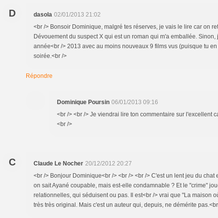
D
dasola
02/01/2013 21:02
<br /> Bonsoir Dominique, malgré tes réserves, je vais le lire car on 
Dévouement du suspect X qui est un roman qui m'a emballée. Sinon, j
année<br /> 2013 avec au moins nouveaux 9 films vus (puisque tu en
soirée.<br />
Répondre
Dominique Poursin
06/01/2013 09:16
<br /> <br /> Je viendrai lire ton commentaire sur l'excellent c
<br />
C
Claude Le Nocher
20/12/2012 20:27
<br /> Bonjour Dominique<br /> <br /> <br /> C'est un lent jeu du chat et
on sait Ayané coupable, mais est-elle condamnable ? Et le "crime" jo
relationnelles, qui séduisent ou pas. Il est<br /> vrai que "La maison où
très très original. Mais c'est un auteur qui, depuis, ne démérite pas.<br 