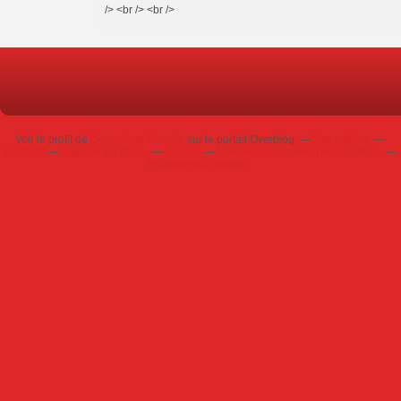
/> <br /> <br />
Voir le profil de
Dominique Poursin
sur le portail Overblog
Top articles
Contact
Signaler un abus
C.G.U.
Cookies et données personnelles
Préférences cookies