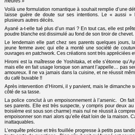
meures »
Voilà une formulation romantique à souhait remplie d’une dé
laisse guère de doute sur ses intentions. Le « aussi » 
plusieurs autres décès.
Ayané a-t-elle tué plus d’un mari ? En tout cas, elle est prêt
poudre blanche est dissimulé au fond de son tiroir de chevet.
Le lendemain elle part chez ses parents quelques jours, la
jeune femme avec qui elle a monté une société de couture
ouvrages en patchwork. Ces créations sont très appréciées et 
Hiromi est la maîtresse de Yoshitaka, et elle s’étonne qu’Aya
mais elle en fait usage lorsque son amant l’appelle… pas s
amoureux. Il ne va jamais dans la cuisine, et ne réussit mê
du café buvable !!
Après intervention d’Hiromi, il y parvient, mais le dimanche so
côté de sa tasse.
La police conclut à un empoisonnement à l’arsenic. On fai
ses parents. Elle est très suspecte, y compris pour deux au 
troisième est sous son charme) mais nul ne réussit à compr
empoisonner son mari alors qu’elle était loin de la maison. Ca
inattaquables.
L’enquête précise et très fouillée progresse à petits pas tandi