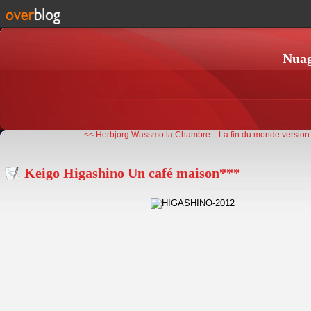
Nuag
<< Herbjorg Wassmo la Chambre...
La fin du monde version s
Keigo Higashino Un café maison***