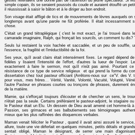
gestes retenaient une bonne part de l'attention du jeune spectateur. Si M
simple copain, ils se seraient poussés du coude et auraient étouffé un petit
il réussissait à saisir le bâton et à le diriger au bon endroit.
Son visage était affligé de tics et de mouvements de lèvres auxquels on s
longtemps avant qu'une parole ne fût proférée. Il était incessamment su
chose.
C'était un grand tétraplégique ( c'est le mot exact, je l'ai trouvé dans 
camarade imaginaire, Ralph, qui fronçait les sourcils, un comment tu dis? 
Seuls lui restaient la voix hachée et saccadée, et un peu de souffle, u
l'essence, la fragilité et l'irréductibilité de la foi.
Ses yeux, qu'il avait clairs était intensément fixes. Le regard dépend de
fidèles y lisaient l'intensité de l'effort, d'autres la lueur de l'espoir
exactement à faire le sermon, mot qu'il n'eût pas aimé. Pourtant ce
résistance de ce type de service religieux et qui prend la forme du co
dissertation chez tout pasteur officiant (Arrêtons-nous sur ce"V. des V. t
pour vous, mes frères… Vérité, Vanité, Volonté, Vacuité, Volupté, Véné
l'autre Pasteur en phrases courtes ou tronçons de phrases, durement éno
de la matière.
Mamie, qui s'efforçait toujours d'écouter et de chercher un sens, le trouvai
n'était pas la seule. Certains préféraient le pasteur-adjoint, le stagiaire
le Pasteur était un Elu. Un dessein de Dieu avait amené cet homme-là à 
Passion, ses grimaces et ses balbutiements ses témoignages authent
mieux que les plus raffinées des éloquences verbales.
Maman venait féliciter le Pasteur , quand il avait ainsi assuré le service, 
allure, toute une vie déferlait en quelques minutes, petits détails et gra
sentait obligé, Maman le désignant, de serrer une main d'agonisan