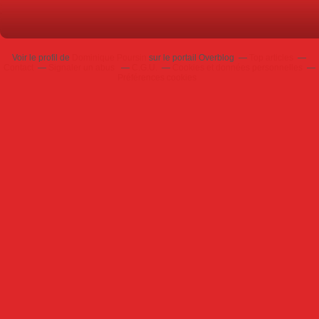
Voir le profil de
Dominique Poursin
sur le portail Overblog
Top articles
Contact
Signaler un abus
C.G.U.
Cookies et données personnelles
Préférences cookies