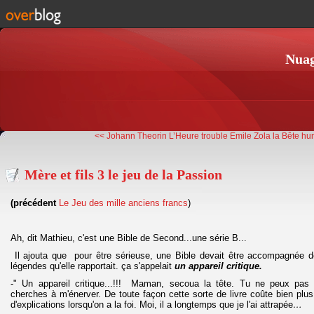
Nuag
<< Johann Theorin L’Heure trouble
Emile Zola la Bête h
Mère et fils 3 le jeu de la Passion
(précédent
Le Jeu des mille anciens francs
)
Ah, dit Mathieu, c'est une Bible de Second...une série B...
Il ajouta que pour être sérieuse, une Bible devait être accompagnée de
légendes qu'elle rapportait. ça s'appelait
un appareil critique.
-" Un appareil critique...!!! Maman, secoua la tête. Tu ne peux pas 
cherches à m'énerver. De toute façon cette sorte de livre coûte bien plus
d'explications lorsqu'on a la foi. Moi, il a longtemps que je l'ai attrapée
…