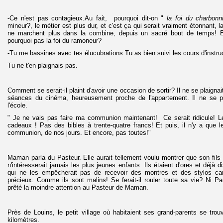
-Ce n'est pas contagieux.Au fait, pourquoi dit-on "
la foi du charbonni
mineur?, le métier est plus dur, et c'est ça qui serait vraiment étonnant, la 
ne marchent plus dans la combine, depuis un sacré bout de temps! Et 
pourquoi pas la foi du ramoneur?
-Tu me bassines avec tes élucubrations Tu as bien suivi les cours d'instruc
Tu ne t'en plaignais pas.
Comment se serait-il plaint d'avoir une occasion de sortir? Il ne se plaigna
séances du cinéma, heureusement proche de l'appartement. Il ne se pl
l'école.
" Je ne vais pas faire ma communion maintenant! Ce serait ridicule! Le
cadeaux ! Pas des bibles à trente-quatre francs! Et puis, il n'y a que le
communion, de nos jours. Et encore, pas toutes!"
Maman parla du Pasteur. Elle aurait tellement voulu montrer que son fils 
n'intéresserait jamais les plus jeunes enfants. Ils étaient d'ores et déj
qui ne les empêcherait pas de recevoir des montres et des stylos car 
précieux. Comme ils sont malins! Se ferait-il rouler toute sa vie? Ni Pau
prêté la moindre attention au Pasteur de Maman.
Près de Louins, le petit village où habitaient ses grand-parents se trouv
kilomètres.