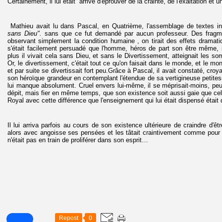
Certainement, il lui était arrivé d'éprouver de la crainte, de l'exaltation et u
Mathieu avait lu dans Pascal, en Quatrième, l'assemblage de textes in
sans Dieu".
sans que ce fut demandé par aucun professeur. Des fragmen
observant simplement la condition humaine , on tirait des effets dramat
s'était facilement persuadé que l'homme, héros de part son être même, s'
plus il vivait cela sans Dieu, et sans le Divertissement, atteignait les s
Or, le divertissement, c'était tout ce qu'on faisait dans le monde, et le mon
et par suite se divertissait fort peu.Grâce à Pascal, il avait constaté, croyai
son héroïque grandeur en contemplant l'étendue de sa vertigineuse petitesse
lui manque absolument. Cruel envers lui-même, il se méprisait-moins, peut
dépit, mais fier en même temps, que son existence soit aussi gaie que cel
Royal avec cette différence que l'enseignement qui lui était dispensé était 
Il lui arriva parfois au cours de son existence ultérieure de craindre d'êtr
alors avec angoisse ses pensées et les tâtait craintivement comme pour v
n'était pas en train de proliférer dans son esprit…
Repost
0