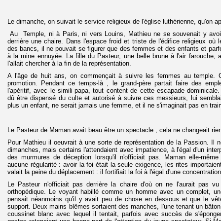
Le dimanche, on suivait le service religieux de l'église luthérienne, qu'on a
Au Temple, ni à Paris, ni vers Louins, Mathieu ne se souvenait y avo
derrière une chaire. Dans l'espace froid et triste de l'édifice religieux où l
des bancs, il ne pouvait se figurer que des femmes et des enfants et parfois
à la mine ennuyée. La fille du Pasteur, une belle brune à l'air farouche,
l'allait chercher à la fin de la représentation.
A l'âge de huit ans, on commençait à suivre les femmes au temple. 
promotion. Pendant ce temps-là , le grand-père partait faire des emp
l'apéritif, avec le simili-papa, tout content de cette escapade dominicale
dû être dispensé du culte et autorisé à suivre ces messieurs, lui semblait 
plus un enfant, ne serait jamais une femme, et il ne s'imaginait pas en tra
Le Pasteur de Maman avait beau être un spectacle , cela ne changeait rien à
Pour Mathieu il oeuvrait à une sorte de représentation de la Passion. Il 
dimanches, mais certains l'attendaient avec impatience, à l'égal d'un interp
des murmures de déception lorsqu'il n'officiait pas. Maman elle-même
aucune régularité : avoir la foi était la seule exigence, les rites importai
valait la peine du déplacement : il fortifiait la foi à l'égal d'une concentrati
Le Pasteur n'officiait pas derrière la chaire d'où on ne l'aurait pas v
orthopédique. Le voyant habillé comme un homme avec un complet, un
pensait néanmoins qu'il y avait peu de chose en dessous et que le vête
support. Deux mains blêmes sortaient des manches, l'une tenant un bâton
coussinet blanc avec lequel il tentait, parfois avec succès de s'éponge