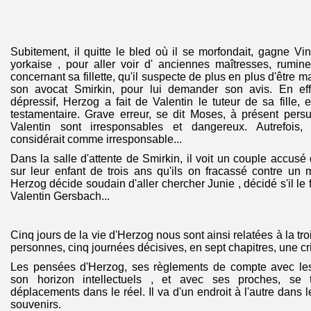
Subitement, il quitte le bled où il se morfondait, gagne V
yorkaise , pour aller voir d' anciennes maîtresses, rum
concernant sa fillette, qu'il suspecte de plus en plus d'être ma
son avocat Smirkin, pour lui demander son avis. En effet
dépressif, Herzog a fait de Valentin le tuteur de sa fille,
testamentaire. Grave erreur, se dit Moses, à présent per
Valentin sont irresponsables et dangereux. Autrefois, c
considérait comme irresponsable...
Dans la salle d'attente de Smirkin, il voit un couple accusé
sur leur enfant de trois ans qu'ils on fracassé contre un
Herzog décide soudain d'aller chercher Junie , décidé s'il le 
Valentin Gersbach...
Cinq jours de la vie d'Herzog nous sont ainsi relatées à la tr
personnes, cinq journées décisives, en sept chapitres, une c
Les pensées d'Herzog, ses règlements de compte avec les
son horizon intellectuels , et avec ses proches, se 
déplacements dans le réel. Il va d'un endroit à l'autre dans
souvenirs.