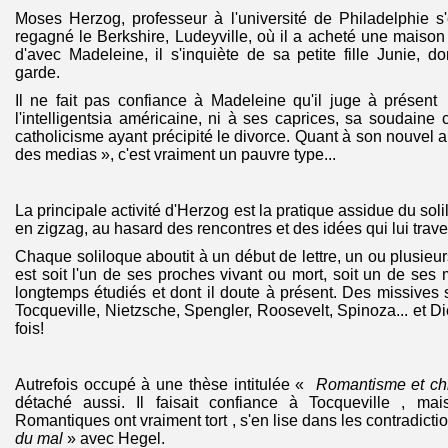
Moses Herzog, professeur à l'université de Philadelphie s
regagné le Berkshire, Ludeyville, où il a acheté une mais
d'avec Madeleine, il s'inquiète de sa petite fille Junie, 
garde.
Il ne fait pas confiance à Madeleine qu'il juge à présent
l'intelligentsia américaine, ni à ses caprices, sa soudaine 
catholicisme ayant précipité le divorce. Quant à son nouvel 
des medias », c'est vraiment un pauvre type...
La principale activité d'Herzog est la pratique assidue du soli
en zigzag, au hasard des rencontres et des idées qui lui traver
Chaque soliloque aboutit à un début de lettre, un ou plusieur
est soit l'un de ses proches vivant ou mort, soit un de ses 
longtemps étudiés et dont il doute à présent. Des missives 
Tocqueville, Nietzsche, Spengler, Roosevelt, Spinoza... et D
fois!
Autrefois occupé à une thèse intitulée «
Romantisme et chr
détaché aussi. Il faisait confiance à Tocqueville , mai
Romantiques ont vraiment tort , s'en lise dans les contradiction
du mal
» avec Hegel.