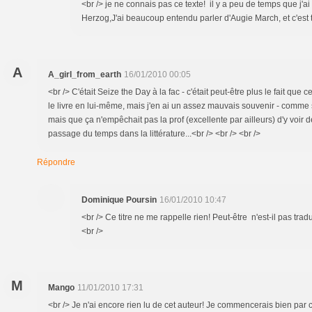
<br /> je ne connais pas ce texte! il y a peu de temps que j'ai
Herzog,J'ai beaucoup entendu parler d'Augie March, et c'est to
A
A_girl_from_earth
16/01/2010 00:05
<br /> C'était Seize the Day à la fac - c'était peut-être plus le fait que
le livre en lui-même, mais j'en ai un assez mauvais souvenir - comme s'
mais que ça n'empêchait pas la prof (excellente par ailleurs) d'y voir d
passage du temps dans la littérature...<br /> <br /> <br />
Répondre
Dominique Poursin
16/01/2010 10:47
<br /> Ce titre ne me rappelle rien! Peut-être n'est-il pas trad
<br />
M
Mango
11/01/2010 17:31
<br /> Je n'ai encore rien lu de cet auteur! Je commencerais bien par c