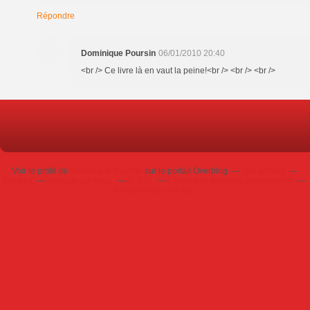
Répondre
Dominique Poursin
06/01/2010 20:40
<br /> Ce livre là en vaut la peine!<br /> <br /> <br />
Voir le profil de
Dominique Poursin
sur le portail Overblog
Top articles
Contact
Signaler un abus
C.G.U.
Cookies et données personnelles
Préférences cookies