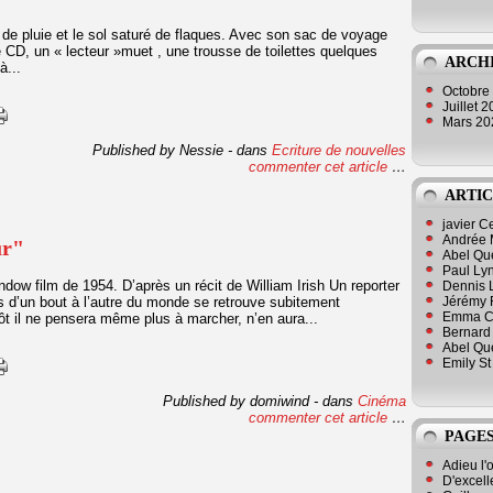
rs de pluie et le sol saturé de flaques. Avec son sac de voyage
e CD, un « lecteur »muet , une trousse de toilettes quelques
ARCH
à...
Octobre
Juillet 
Mars 2
Published by Nessie
-
dans
Ecriture de nouvelles
commenter cet article
…
ARTIC
javier 
Andrée 
ur"
Abel Qu
Paul Lyn
dow film de 1954. D’après un récit de William Irish Un reporter
Dennis 
 d’un bout à l’autre du monde se retrouve subitement
Jérémy 
Emma Cli
ôt il ne pensera même plus à marcher, n’en aura...
Bernard 
Abel Que
Emily St
Published by domiwind
-
dans
Cinéma
commenter cet article
…
PAGES
Adieu l'
D'excell