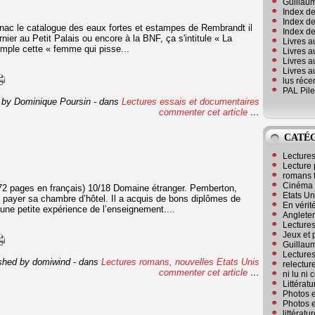
Guillaum
Index de
Index de
a Fnac le catalogue des eaux fortes et estampes de Rembrandt il
Index des
nier au Petit Palais ou encore à la BNF, ça s'intitule « La
Livres a
xemple cette « femme qui pisse...
Livres a
Livres a
Livres a
lus réc
PAL Pile
 by Dominique Poursin
-
dans
Lectures essais et documentaires
commenter cet article
…
CATÉ
Lecture
Lecture 
romans 
Cinéma
(72 pages en français) 10/18 Domaine étranger. Pemberton,
Etats Un
payer sa chambre d’hôtel. Il a acquis de bons diplômes de
En vérité
t une petite expérience de l’enseignement....
Angleter
Lecture
Jeux et 
Guillaum
Lectures
shed by domiwind
-
dans
Lectures romans, nouvelles
Etats Unis
relectur
commenter cet article
…
ni lu ni
Littérat
Photos e
Photos e
littérat