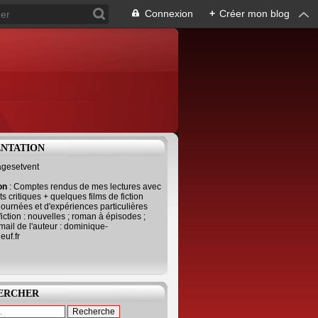
Connexion
+
Créer mon blog
ENTATION
agesetvent
ion
: Comptes rendus de mes lectures avec
s critiques + quelques films de fiction
journées et d'expériences particulières
fiction : nouvelles ; roman à épisodes ;
mail de l'auteur : dominique-
uf.fr
ERCHER