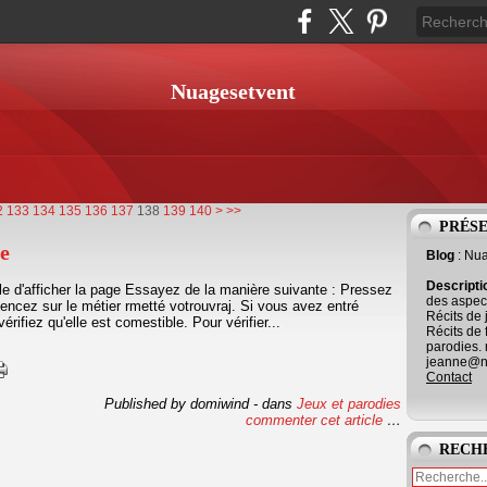
Nuagesetvent
150
2
133
134
135
136
137
138
139
140
>
>>
PRÉS
ge
Blog
: Nu
Descript
e d'afficher la page Essayez de la manière suivante : Pressez
des aspect
encez sur le métier rmetté votrouvraj. Si vous avez entré
Récits de 
érifiez qu'elle est comestible. Pour vérifier...
Récits de 
parodies. 
jeanne@ne
Contact
Published by domiwind
-
dans
Jeux et parodies
commenter cet article
…
RECH