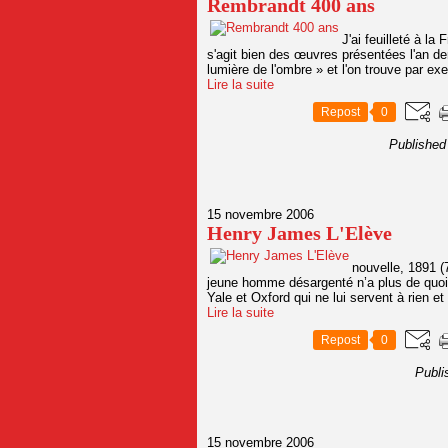
Rembrandt 400 ans
J'ai feuilleté à l
s'agit bien des œuvres présentées l'an der
lumière de l'ombre » et l'on trouve par e
Lire la suite
Repost
0
Published
15 novembre 2006
Henry James L'Elève
nouvelle, 1891 
jeune homme désargenté n’a plus de quoi 
Yale et Oxford qui ne lui servent à rien e
Lire la suite
Repost
0
Publi
15 novembre 2006