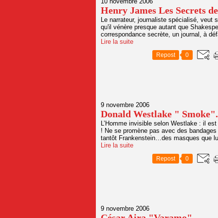
10 novembre 2006
Henry James Les Secrets de
Le narrateur, journaliste spécialisé, veut
qu'il vénère presque autant que Shakespe
correspondance secrète, un journal, à déf
Lire la suite
Repost
0
9 novembre 2006
Donald Westlake " Smoke".
L’Homme invisible selon Westlake : il est
! Ne se promène pas avec des bandages 
tantôt Frankenstein…des masques que lui
Lire la suite
Repost
0
9 novembre 2006
César Aira "Varamo"