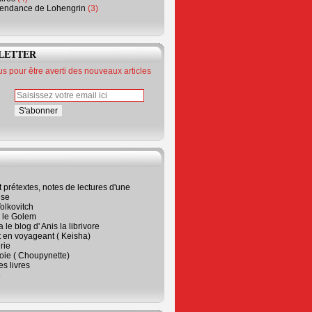
endance de Lohengrin
(3)
LETTER
 pour être averti des nouveaux articles
t prétextes, notes de lectures d'une
ise
olkovitch
a le Golem
 le blog d' Anis la librivore
t en voyageant ( Keisha)
rie
 joie ( Choupynette)
ses livres
e