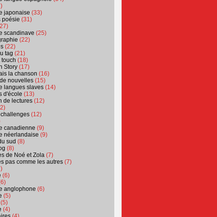
)
ure japonaise
(33)
s poésie
(31)
27)
ure scandinave
(25)
graphie
(22)
es
(22)
u tag
(21)
t touch
(18)
n Story
(17)
ais la chanson
(16)
 de nouvelles
(15)
ure langues slaves
(14)
 d'école
(13)
 de lectures
(12)
2)
 challenges
(12)
)
ure canadienne
(9)
ure néerlandaise
(9)
du sud
(8)
og
(8)
s de Noé et Zola
(7)
es pas comme les autres
(7)
)
e
(6)
6)
ure anglophone
(6)
e
(5)
(5)
e
(4)
ires
(4)