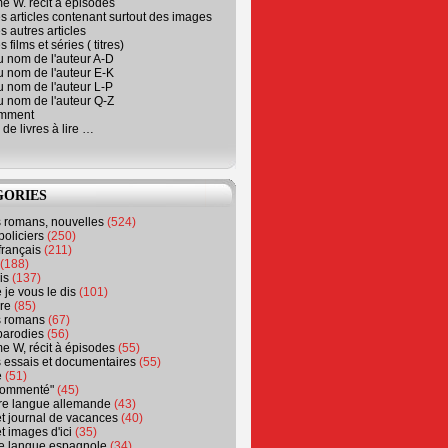
e W. récit à épisodes
s articles contenant surtout des images
s autres articles
 films et séries ( titres)
u nom de l'auteur A-D
u nom de l'auteur E-K
u nom de l'auteur L-P
u nom de l'auteur Q-Z
emment
 de livres à lire …
GORIES
s romans, nouvelles
(524)
policiers
(250)
français
(211)
(188)
is
(137)
 je vous le dis
(101)
re
(85)
s romans
(67)
parodies
(56)
e W, récit à épisodes
(55)
 essais et documentaires
(55)
e
(51)
 commenté"
(45)
ure langue allemande
(43)
t journal de vacances
(40)
t images d'ici
(35)
ure langue espagnole
(34)