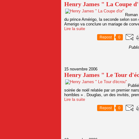
Henry James " La Coupe d
Roman e
du prince Amérigo, la seconde selon son é
Amerigo va conclure un mariage de conve
Lire la suite
Repost
0
Publi
15 novembre 2006
Henry James " Le Tour d'é
Publié
soirée de noël relatée par un premier narr
horribles » . Douglas, un des invités, pren
Lire la suite
Repost
0