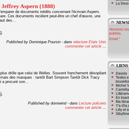
La Desc
 Jeffrey Aspern (1888)
 s'emparer de documents inédits concernant l'écrivain Aspern,
are. Ces documents recèlent peut-être un chef d'œuvre, une
aut des...
NEWS
Abonnez-vous
publiés.
Email
Published by Dominique Poursin
-
dans
relecture
Etats Unis
commenter cet article
…
LIENS
 plus drôle que celui de Welles. Souvent franchement désopilant
Dasola
mais des masques : tantôt Bart Simpson Tantôt Dick Tracy
Textes e
 a procuré son...
bruxello
Michel V
Carmill
Littérama
En lisan
Ma librai
Published by domiwind
-
dans
Lecture policiers
Y'a d'la
commenter cet article
…
Lilly et 
Sibyllin