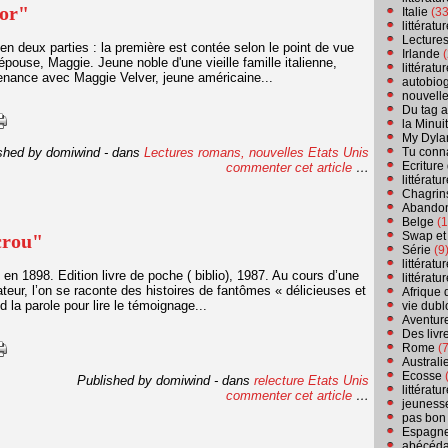
'or"
Italie
(33
littérat
Lecture
n deux parties : la première est contée selon le point de vue
Irlande
(
pouse, Maggie. Jeune noble d'une vieille famille italienne,
littérat
nance avec Maggie Velver, jeune américaine...
autobio
nouvell
Du tag a
la Minui
My Dyla
shed by domiwind
-
dans
Lectures romans, nouvelles
Etats Unis
Tu conn
Ecriture
commenter cet article
…
littérat
Chagrins
Abandon
Belge
(1
Swap et
crou"
Série
(9
littérat
 en 1898. Edition livre de poche ( biblio), 1987. Au cours d’une
littérat
ateur, l’on se raconte des histoires de fantômes « délicieuses et
Afrique 
d la parole pour lire le témoignage...
vie dubl
Aventure
Des livr
Rome
(7
Australi
Ecosse
(
Published by domiwind
-
dans
relecture
Etats Unis
littérat
commenter cet article
…
jeuness
pas bon
Espagn
abécéda