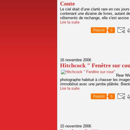
Conte
Le ciel était d’une clarté rare en ces jou
contenant une dizaine de livres, autant d
vêtements de rechange, elle s'est assise 
Lire la suite
Repost
0
16 novembre 2006
Hitchcock " Fenêtre sur co
Rear Win
photographe habitué à chasser les images
immobilisé avec une jambe plâtrée. Bient
Lire la suite
Repost
0
15 novembre 2006