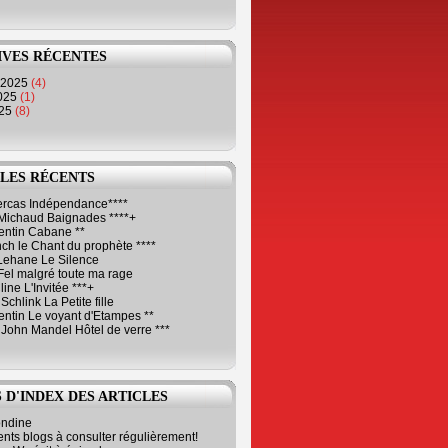
IVES RÉCENTES
 2025
(4)
2025
(1)
025
(8)
LES RÉCENTS
Cercas Indépendance****
Michaud Baignades ****+
entin Cabane **
ch le Chant du prophète ****
Lehane Le Silence
Fel malgré toute ma rage
ne L'Invitée ***+
Schlink La Petite fille
ntin Le voyant d'Etampes **
 John Mandel Hôtel de verre ***
 D'INDEX DES ARTICLES
ondine
ents blogs à consulter régulièrement!