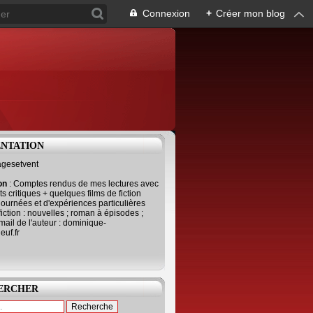
Connexion
+
Créer mon blog
ENTATION
agesetvent
ion
: Comptes rendus de mes lectures avec
s critiques + quelques films de fiction
journées et d'expériences particulières
fiction : nouvelles ; roman à épisodes ;
mail de l'auteur : dominique-
uf.fr
ERCHER