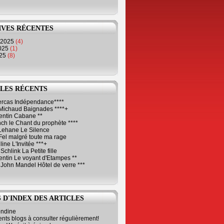
IVES RÉCENTES
 2025
(4)
2025
(1)
025
(8)
LES RÉCENTS
Cercas Indépendance****
Michaud Baignades ****+
entin Cabane **
ch le Chant du prophète ****
Lehane Le Silence
Fel malgré toute ma rage
ne L'Invitée ***+
Schlink La Petite fille
ntin Le voyant d'Etampes **
 John Mandel Hôtel de verre ***
 D'INDEX DES ARTICLES
ondine
ents blogs à consulter régulièrement!