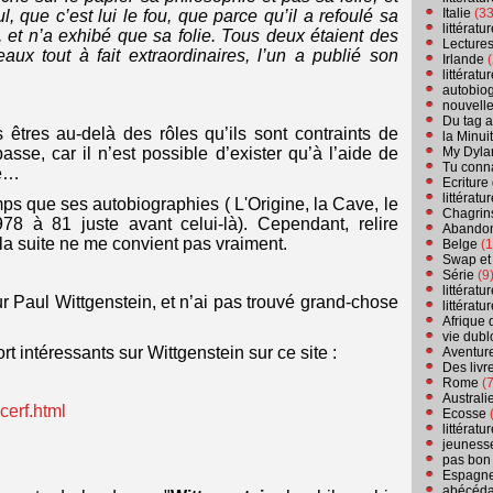
Italie
(33
, que c’est lui le fou, que parce qu’il a refoulé sa
littérat
, et n’a exhibé que sa folie. Tous deux étaient des
Lecture
eaux tout à fait extraordinaires, l’un a publié son
Irlande
(
littérat
autobio
nouvell
Du tag a
 êtres au-delà des rôles qu’ils sont contraints de
la Minui
My Dyla
passe, car il n’est possible d’exister qu’à l’aide de
Tu conn
re…
Ecriture
littérat
ps que ses autobiographies ( L'Origine, la Cave, le
Chagrins
978 à 81 juste avant celui-là). Cependant, relire
Abandon
la suite ne me convient pas vraiment.
Belge
(1
Swap et
Série
(9
littérat
r Paul Wittgenstein, et n’ai pas trouvé grand-chose
littérat
Afrique 
vie dubl
ort intéressants sur Wittgenstein sur ce site :
Aventure
Des livr
Rome
(7
Australi
cerf.html
Ecosse
(
littérat
jeuness
pas bon
Espagn
abécéda