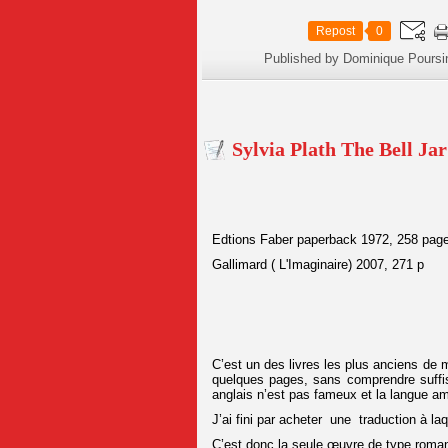
Repost
0
Published by Dominique Poursi
Sylvia Plath The Bell Jar
Edtions Faber paperb
Gallimard ( L'Imaginaire) 2007, 271 p
C’est un des livres les plus anciens de m
quelques pages, sans comprendre suffis
anglais n’est pas fameux et la langue am
J’ai fini par acheter une traduction à laq
C’est donc la seule œuvre de type roman