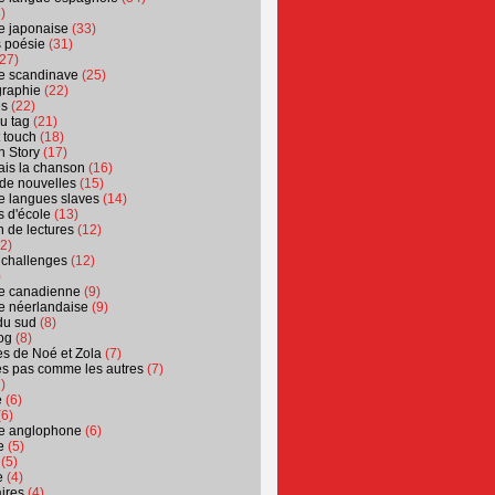
)
ure japonaise
(33)
s poésie
(31)
27)
ure scandinave
(25)
graphie
(22)
es
(22)
u tag
(21)
t touch
(18)
n Story
(17)
ais la chanson
(16)
 de nouvelles
(15)
ure langues slaves
(14)
 d'école
(13)
 de lectures
(12)
2)
 challenges
(12)
)
ure canadienne
(9)
ure néerlandaise
(9)
du sud
(8)
og
(8)
s de Noé et Zola
(7)
es pas comme les autres
(7)
)
e
(6)
6)
ure anglophone
(6)
e
(5)
(5)
e
(4)
ires
(4)