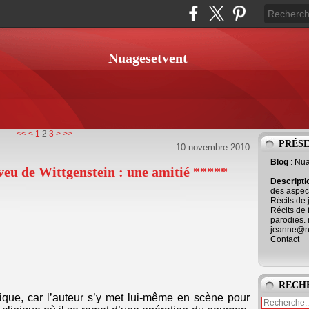
Nuagesetvent
<<
<
1
2
3
>
>>
PRÉS
10 novembre 2010
Blog
: Nu
u de Wittgenstein : une amitié *****
Descript
des aspect
Récits de 
Récits de 
parodies. 
jeanne@ne
Contact
RECH
, car l’auteur s’y met lui-même en scène pour