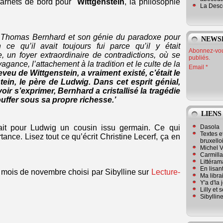
Carnets de bord pour "
Wittgenstein
, la philosophie
La Desc
ndre Thomas Bernhard et son génie du paradoxe pour
NEWS
 ce qu’il avait toujours fui parce qu’il y était
Abonnez-vous
e, un foyer extraordinaire de contradictions, où se
publiés.
agance, l’attachement à la tradition et le culte de la
Email
 neveu de Wittgenstein, a vraiment existé, c’était le
stein, le père de Ludwig. Dans cet esprit génial,
oir s’exprimer, Bernhard a cristallisé la tragédie
ouffer sous sa propre richesse.’
LIENS
Dasola
ait pour Ludwig un cousin issu germain. Ce qui
Textes e
tance. Lisez tout ce qu’écrit Christine Lecerf, ça en
bruxello
Michel V
Carmill
Littérama
En lisan
 mois de novembre choisi par Sibylline sur
Lecture-
Ma librai
Y'a d'la
Lilly et 
Sibyllin