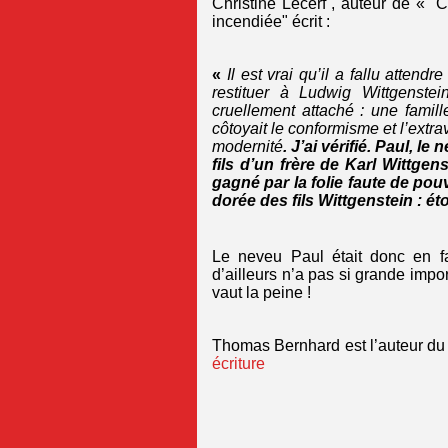
Christine Lecerf , auteur de « 
incendiée" écrit :
«
Il est vrai qu’il a fallu atte
restituer à Ludwig Wittgenstein
cruellement attaché : une famill
côtoyait le conformisme et l’extrav
modernité
. J’ai vérifié. Paul, le
fils d’un frère de Karl Wittgen
gagné par la folie faute de pouv
dorée des fils Wittgenstein : ét
Le neveu Paul était donc en f
d’ailleurs n’a pas si grande impor
vaut la peine !
Thomas Bernhard est l’auteur du
écriture