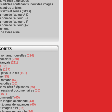
e W. récit à épisodes
s articles contenant surtout des images
s autres articles
 films et séries ( titres)
u nom de l'auteur A-D
u nom de l'auteur E-K
u nom de l'auteur L-P
u nom de l'auteur Q-Z
emment
 de livres à lire …
GORIES
s romans, nouvelles
(524)
policiers
(250)
français
(211)
(188)
is
(137)
 je vous le dis
(101)
re
(85)
s romans
(67)
parodies
(56)
e W, récit à épisodes
(55)
 essais et documentaires
(55)
e
(51)
 commenté"
(45)
ure langue allemande
(43)
t journal de vacances
(40)
t images d'ici
(35)
ure langue espagnole
(34)