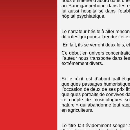
nous emmener d’abord dans une c
au Baumgartnerhöhe dans les en
lui aussi hospitalisé dans l’éta
hôpital psychiatrique.
Le narrateur hésite à aller rencon
difficiles qui pourrait rendre cett
En fait, ils se verront deux fois, 
Ce début en univers concentration
l’auteur nous transporte dans les
extrêmement divers.
Si le récit est d’abord pathéti
quelques passages
humoristique
l’occasion de deux de ses prix litt
quelques portraits de convives da
ce couple de musicologues sub
nature » qui abandonne tout rappo
en agriculteurs.
Le titre fait évidemment songer