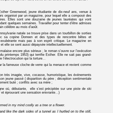
sther Greenwood, jeune étudiante de dix-neuf ans, venue à
rs organisé par un magazine, pour lequel elle a composé des
taires. Elles sont une douzaine de jeunes lauréates qui vont
ndant quelques semaines. Travailler pour tenter d’être admises
ain célèbre au mois d’août.
nsylvanie natale se trouve prise dans un tourbillon de sorties
c sa copine Dorreen et des types de rencontre bêtes et
exubérante mais pas à son esprit critique. Le magazine en
 et elle se sent aussi dépaysée intellectuellement.
 malaise encore plus sérieux ; le roman s’ouvre sur l’exécution
 printemps 1953) qui terrifie Esther. Elle ne sait pas grand-
e l’électrocution qui la torture…
ar la fameuse cloche de verre qui la menace et revient comme
n très imagée, vive, cocasse, humoristique, les événements
son jeune passé ( disparition du père ; déception sentimentale
ement buté ; conflits avec sa mère ;
ne où, débutante, elle s’est précipitée sur une piste de ski
r et éprouvant une sensation enivrante…)
rmed in my mind coolly as a tree or a flower.
d like the dark sides of a tunnel as I hurtled on to the still,