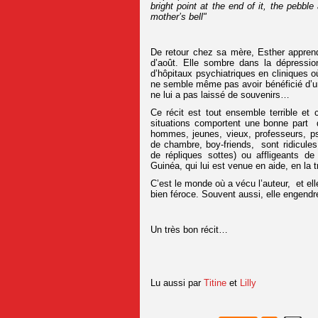
bright point at the end of it, the pebble
mother’s bell"
De retour chez sa mère, Esther apprend 
d’août. Elle sombre dans la dépression
d’hôpitaux psychiatriques en cliniques où 
ne semble même pas avoir bénéficié d’un
ne lui a pas laissé de souvenirs…
Ce récit est tout ensemble terrible et
situations comportent une bonne part d
hommes, jeunes, vieux, professeurs, p
de chambre, boy-friends, sont ridicules
de répliques sottes) ou affligeants d
Guinéa, qui lui est venue en aide, en la 
C’est le monde où a vécu l’auteur, et elle
bien féroce. Souvent aussi, elle engend
Un très bon récit…
Lu aussi par
Titine
et
Lilly