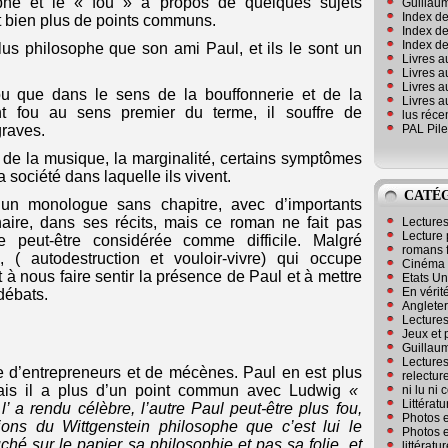
ophe et le « fou » à propos de quelques sujets
Guillaum
Index de
nt bien plus de points communs.
Index de
Index des
plus philosophe que son ami Paul, et ils le sont un
Livres a
Livres a
Livres a
u que dans le sens de la bouffonnerie et de la
Livres a
nt fou au sens premier du terme, il souffre de
lus réc
PAL Pile
raves.
r de la musique, la marginalité, certains symptômes
la société dans laquelle ils vivent.
CATÉ
 monologue sans chapitre, avec d’importants
aire, dans ses récits, mais ce roman ne fait pas
Lecture
Lecture 
e peut-être considérée comme difficile.
Malgré
romans 
é, ( autodestruction et vouloir-vivre) qui occupe
Cinéma
t
à nous faire sentir la présence de Paul et à mettre
Etats Un
En vérité
débats.
Angleter
Lecture
Jeux et 
Guillaum
Lectures
le d’entrepreneurs et de mécènes. Paul en est plus
relectur
ais il a plus d’un point commun avec Ludwig
«
ni lu ni
Littérat
’ a rendu célèbre, l’autre Paul peut-être plus fou,
Photos e
ons du Wittgenstein philosophe que c’est lui le
Photos e
hé sur le papier sa philosophie et pas sa folie, et
littérat