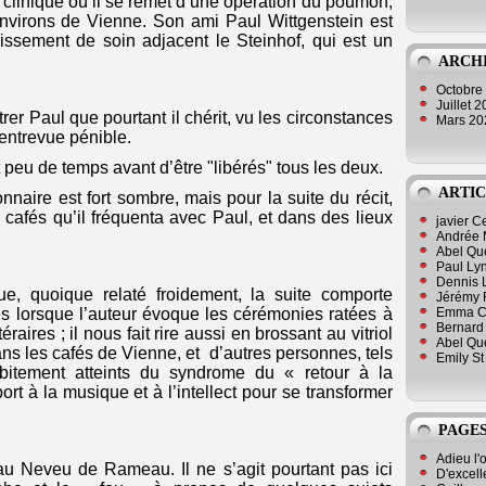
linique où il se remet d’une opération du poumon,
virons de Vienne. Son ami Paul Wittgenstein est
blissement de soin adjacent le Steinhof, qui est un
ARCH
Octobre
Juillet 
trer Paul que pourtant il chérit, vu les circonstances
Mars 2
e entrevue pénible.
et peu de temps avant d’être "libérés" tous les deux.
ARTIC
naire est fort sombre, mais pour la suite du récit,
 cafés qu’il fréquenta avec Paul, et dans des lieux
javier 
Andrée 
Abel Qu
Paul Lyn
Dennis 
que, quoique relaté froidement, la suite comporte
Jérémy 
Emma Cli
s lorsque l’auteur évoque les cérémonies ratées à
Bernard 
éraires ; il nous fait rire aussi en brossant au vitriol
Abel Que
ns les cafés de Vienne, et d’autres personnes, tels
Emily St
itement atteints du syndrome du « retour à la
rt à la musique et à l’intellect pour se transformer
PAGES
Adieu l'
 au Neveu de Rameau. Il ne s’agit pourtant pas ici
D'excell