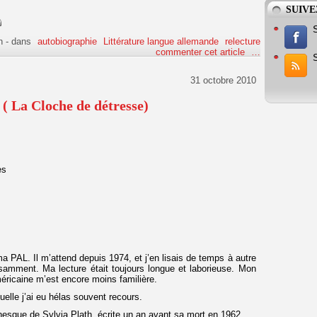
SUIVE
n
-
dans
autobiographie
Littérature langue allemande
relecture
commenter cet article
…
31 octobre 2010
 ( La Cloche de détresse)
ack 1972, 258 pages
a PAL. Il m’attend depuis 1974, et j’en lisais de temps à autre
amment. Ma lecture était toujours longue et laborieuse. Mon
éricaine m’est encore moins familière.
uelle j’ai eu hélas souvent recours.
esque de Sylvia Plath, écrite un an avant sa mort en 1962 .