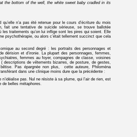
 at the bottom of the well, the white sweet baby cradled in its
qu’elle n’a pas été retenue pour le cours d’écriture du mois
, fait une tentative de suicide sérieuse, se trouve ballotée
les traitements qu’on lui inflige sont les pires qui soient. Elle
e psychothérapie, ou alors c’était tellement succinct que cela
 comique au second degré : les portraits des personnages et
e dérision et d’ironie. La plupart des personnages, femmes,
sychiatres, femmes au foyer, compagnes de classe, voisines
 ( descriptions de vêtements bizarres, de posture, de gestes,
e bêtise. Pas épargnée non plus, cette auteure, Philoména
transférant dans une clinique moins dure que la précédente :
 n’idéalise pas. Nul ne résiste à sa plume, qui l’air de rien, est
re de belles métaphores.