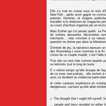
Elle s’y met en scène sous le nom d’E
New-York , après avoir gagné un concou
poésies, histoires, et slogans publici
travailler à la rédaction du magazine pe
au cours d’écriture organisé par un écriv
Mais Esther qui n’a jamais quitté sa Pen
de soirées dansantes décevantes ave
méchants… cela convient à sa nature 
question ne donne pas dans la littérature
D’entrée de jeu, la narratrice éprouve un
des Rosenberg ( nous sommes à la fin du
chose de ce couple maudit, c’est l’idée d
Puis elle se sent vide comme aspirée p
un leitmotiv tout le long du texte.
E n même temps qu’elle évoque de faço
de ce mois new-yorkais, elle revient à 
avec un étudiant en médecine particulièr
et cette curieuse expérience en montag
dangereuse, sachant qu’elle allait tombe
« The thought that I might kill myself fo
… people and tress receded on either han