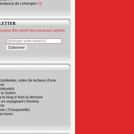
endance de Lohengrin
(3)
LETTER
 pour être averti des nouveaux articles
t prétextes, notes de lectures d'une
ise
olkovitch
a le Golem
 le blog d' Anis la librivore
t en voyageant ( Keisha)
rie
 joie ( Choupynette)
ses livres
e