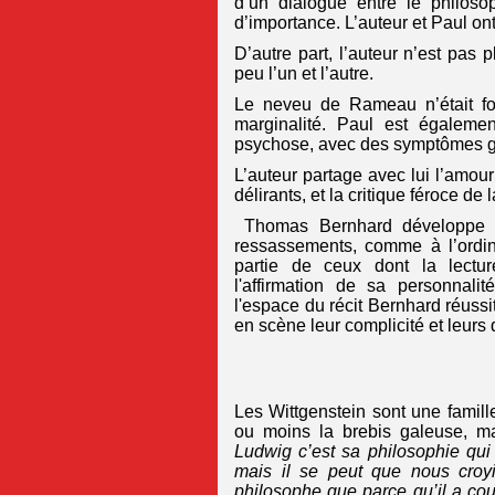
d’un dialogue entre le philos
d’importance. L’auteur et Paul o
D’autre part, l’auteur n’est pas 
peu l’un et l’autre.
Le neveu de Rameau n’était fo
marginalité. Paul est égaleme
psychose, avec des symptômes g
L’auteur partage avec lui l’amou
délirants, et la critique féroce de 
Thomas Bernhard développe un
ressassements, comme à l’ordin
partie de ceux dont la lectur
l'affirmation de sa personnalit
l'espace du récit Bernhard réussi
en scène leur complicité et leurs 
Les Wittgenstein sont une famil
ou moins la brebis galeuse, m
Ludwig c’est sa philosophie qui l
mais il se peut que nous croyi
philosophe que parce qu’il a couc