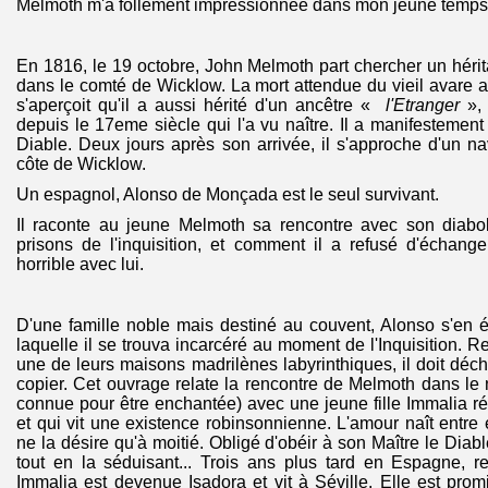
Melmoth m'a follement impressionnée dans mon jeune temps.
En 1816, le 19 octobre, John Melmoth part chercher un hérit
dans le comté de Wicklow. La mort attendue du vieil avare 
s'aperçoit qu'il a aussi hérité d'un ancêtre «
l'Etranger
», 
depuis le 17eme siècle qui l'a vu naître. Il a manifestemen
Diable. Deux jours après son arrivée, il s'approche d'un nav
côte de Wicklow.
Un espagnol, Alonso de Monçada est le seul survivant.
Il raconte au jeune Melmoth sa rencontre avec son diabo
prisons de l'inquisition, et comment il a refusé d'échang
horrible avec lui.
D'une famille noble mais destiné au couvent, Alonso s'en é
laquelle il se trouva incarcéré au moment de l'Inquisition. Re
une de leurs maisons madrilènes labyrinthiques, il doit déchi
copier. Cet ouvrage relate la rencontre de Melmoth dans le 
connue pour être enchantée) avec une jeune fille Immalia 
et qui vit une existence robinsonnienne. L'amour naît entre 
ne la désire qu'à moitié. Obligé d'obéir à son Maître le Diable i
tout en la séduisant... Trois ans plus tard en Espagne, r
Immalia est devenue Isadora et vit à Séville. Elle est pr