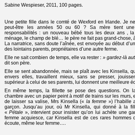
Sabine Wespieser, 2011, 100 pages.
Une petite fille dans le comté de Wexford en Irlande. Je n
peut-être les années 50 ou 60 ? Sa mère tient une
responsabilités : un nouveau bébé tous les deux ans , la 
ménage, le champ de blé… le père ne fait pas grand-chose, 
La narratrice, sans doute l’aînée, est envoyée au début d’un
des lointains parents, propriétaires d’une autre ferme.
Elle ne sait combien de temps, elle va rester :
» gardez-là au
dit son père.
Elle se sent abandonnée, mais se plaît avec les Kinsella, qu
envers elles, travaillent mieux, sans se presser, jouiss
supérieur à celui de ses parents, lui donnent une meilleure é
En même temps, la fillette se pose des questions. On la
chambre avec un papier peint à motif de trains sur les murs, 
de laisser sa valise, Mrs Kinsella («
la femme
») l’habille
garçon. Jusqu’au jour, où Mr Kinsella, qui donné à la fil
«
Pétale
», intervient pour insister qu’on lui achète une g
femme acquiesce, car Kinsella est de ces rares hommes q
écoute,
même leur femme
….