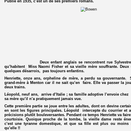
Publié en 1935, c’est un de ses premiers romans.
Deux enfant anglais se rencontrent rue Sylvestre Bo
qu’habitent Miss Naomi Fisher et sa vieille mère souffrante. Deux
quelques désarrois, pas toujours enfantins.
Henriette, onze ans, orpheline de mère, a perdu sa gouvernante. 
grand-mère à Menton car il ne sait qu’en faire. Elle va passer la jo
deux trains.
Léopold, neuf ans, arrive d’Italie ; sa famille adoptive l’envoie chez
sa mère qu’il n’a pratiquement jamais vue.
Cette première partie se joue entre les adultes, dont on devine certa
en sont les figures principales. Léopold intercepte du courrier et 
précisions plutôt bouleversantes. Pendant ce temps Henriette va faire
courtoisie. Quoique proche de la tombe, la vieille dame reste é
c’est une tyranne domestique, et que sa fille est plus ou moins 
qu’elle !!