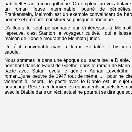
habituelles au roman gothique. On emploie un vocabulaire
un roman fleuve interminable, bourré de péripétie
Frankenstein, Melmoth est un exemple convaincant de héro
homme et créature monstrueuse puisque diabolique.
D'ailleurs le seul personnage qui s'intéressait à Melmoth
l'épreuve, c'est Stanton le voyageur cultivé, qui a laiss
maison de l'oncle mourant de Melmoth junior.
Un récit convenable mais la forme est datée. l' histoire 
saoule.
Nous sommes là dans une époque qui sacralise le Diable.
penchant dans le Faust de Goethe, dans le roman de Mann s
pacte avec Satan révéla le génie ( Adrian Leverkühn, j'
roman...)une oeuvre de 1947 tout de même.... pour ne cit
viennent à l'esprit... le pacte avec le Diable est un sujet
beaucoup. Reste à en trouver les équivalents actuels très no
avec le Diable dans un récit actuel ne pourrait se dire que 