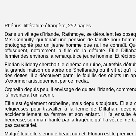
Phébus, littérature étrangère, 252 pages.
Dans un village d’Irlande, Rathmoye, se déroulent les obs
Mrs Connulty, qui tenait une pension de famille pour homm
photographié par un jeune homme que nul ne connaît. Qu
offusquent, notamment la fille de la défunte. Ellie Dilla
fermier des environs, a remarqué ce jeune homme. Et récipr
Florian Kilderry cherchait le cinéma en ruine, autrefois détru
la grande maison délabrée de Shellanahg où il vit et qu’il d
des dettes, il a découvert parmi le fouillis des objets un a
s’exprimer artistiquement par ce media.
Orphelin depuis peu, il envisage de quitter l’Irlande, commence
s’inventerait un avenir.
Ellie est également orpheline, mais depuis toujours. Elle a 
religieuses pour travailler à la ferme de Dillahan, deven
accidentellement sa femme et son enfant. Il l’a ensuite é
heureuse, son mari, hanté par la tragédie qu’il a vécue, ne boi
pas caractériel.
Malgré tout elle s’ennuie beaucoup et Florian est le premier 