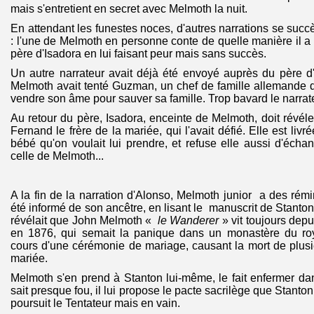
mais s'entretient en secret avec Melmoth la nuit.
En attendant les funestes noces, d'autres narrations se succ
: l'une de Melmoth en personne conte de quelle manière il a 
père d'Isadora en lui faisant peur mais sans succès.
Un autre narrateur avait déjà été envoyé auprès du père d
Melmoth avait tenté Guzman, un chef de famille allemande d
vendre son âme pour sauver sa famille. Trop bavard le narrat
Au retour du père, Isadora, enceinte de Melmoth, doit révéle
Fernand le frère de la mariée, qui l'avait défié. Elle est livré
bébé qu'on voulait lui prendre, et refuse elle aussi d'écha
celle de Melmoth...
A la fin de la narration d'Alonso, Melmoth junior a des rémi
été informé de son ancêtre, en lisant le manuscrit de Stanton
révélait que John Melmoth «
le Wanderer
» vit toujours depui
en 1876, qui semait la panique dans un monastère du r
cours d'une cérémonie de mariage, causant la mort de plus
mariée.
Melmoth s'en prend à Stanton lui-même, le fait enfermer dan
sait presque fou, il lui propose le pacte sacrilège que Stanton r
poursuit le Tentateur mais en vain.