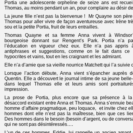
Portia une adolescente orpheline de seize ans est recueil
Thomas, au moins pendant un an, pour complaire au désir de
La jeune fille n’est pas la bienvenue ! Mr Quayne son père 
Thomas pour aller vivre de façon aventureuse avec Irène t
sou et la petite Portia, fruit de leurs entrailles.
Thomas Quayne et sa femme Anna vivent à Windsor’
bourgeoise donnant sur Rengent’s Park. Portia n’a pa
l’éducation en vigueur chez eux. Elle n’a pas appris à 
antiphrases et suggestions, comme on le fait dans ce
hypocrites et vains, tout en les craignant et les admirant.
Elle n’a d’amie que sa vieille nourrice Matchett qui l’a suivi
Lorsque l’action débute, Anna vient s’épancher auprès d
Quentin. Elle a découvert le journal intime de sa jeune belle-fi
dans lequel Thomas elle et leurs amis sont portraiturés
impression.
La prose de Portia, plus encore que sa présence à la
désaccord existant entre Anna et Thomas. Anna s’ennuie b
homme d’affaire pragmatique, peu loquace, et invite chez ell
hommes dont elle n’est pas la maîtresse, bien que ces lie
Des hommes dans le besoin (besoin d’argent, ou de conversa
qui ne sont pas désintéressés….
L’un de ces hommes, Eddie, lui rappelle un ancien amant 