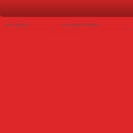
Voir le profil de
Dominique Poursin
sur le portail Overblog
Top articles
Contact
Signaler un abus
C.G.U.
Cookies et données personnelles
Préférences cookies