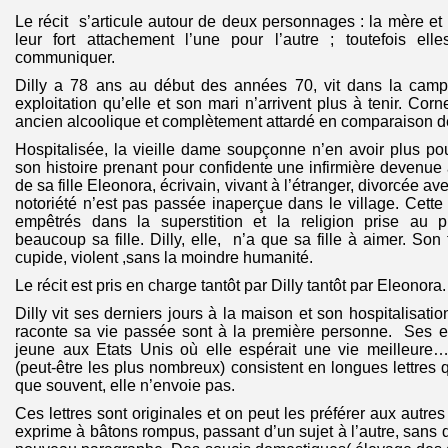
Le récit s’articule autour de deux personnages : la mère et l
leur fort attachement l’une pour l’autre ; toutefois e
communiquer.
Dilly a 78 ans au début des années 70, vit dans la camp
exploitation qu’elle et son mari n’arrivent plus à tenir. Corn
ancien alcoolique et complètement attardé en comparaison 
Hospitalisée, la vieille dame soupçonne n’en avoir plus pou
son histoire prenant pour confidente une infirmière devenue a
de sa fille Eleonora, écrivain, vivant à l’étranger, divorcée a
notoriété n’est pas passée inaperçue dans le village. Cett
empêtrés dans la superstition et la religion prise au p
beaucoup sa fille. Dilly, elle, n’a que sa fille à aimer. Son
cupide, violent ,sans la moindre humanité.
Le récit est pris en charge tantôt par Dilly tantôt par Eleonora.
Dilly vit ses derniers jours à la maison et son hospitalisatio
raconte sa vie passée sont à la première personne. Ses es
jeune aux Etats Unis où elle espérait une vie meilleure….
(peut-être les plus nombreux) consistent en longues lettres qu’
que souvent, elle n’envoie pas.
Ces lettres sont originales et on peut les préférer aux autres r
exprime à bâtons rompus, passant d’un sujet à l’autre, sans 