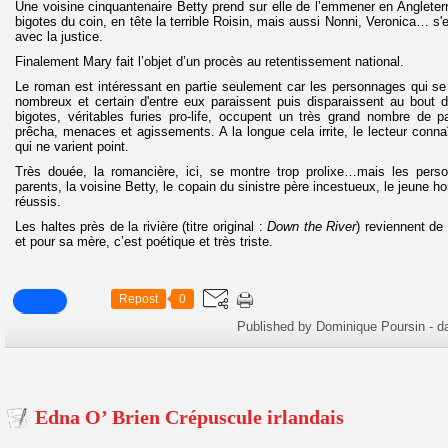
Une voisine cinquantenaire Betty prend sur elle de l’emmener en Angleterre
bigotes du coin, en tête la terrible Roisin, mais aussi Nonni, Veronica… s
avec la justice.
Finalement Mary fait l’objet d’un procès au retentissement national.
Le roman est intéressant en partie seulement car les personnages qui se m
nombreux et certain d'entre eux paraissent puis disparaissent au bout 
bigotes, véritables furies pro-life, occupent un très grand nombre de p
prêcha, menaces et agissements. A la longue cela irrite, le lecteur conna
qui ne varient point.
Très douée, la romancière, ici, se montre trop prolixe…mais les per
parents, la voisine Betty, le copain du sinistre père incestueux, le jeune h
réussis.
Les haltes près de la rivière (titre original :
Down the River
) reviennent de
et pour sa mère, c’est poétique et très triste.
Repost
0
Published by Dominique Poursin
-
d
Edna O’ Brien Crépuscule irlandais