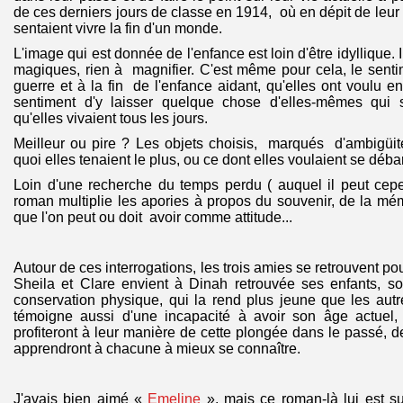
de ces derniers jours de classe en 1914, où en dépit de leur 
sentaient vivre la fin d'un monde.
L'image qui est donnée de l'enfance est loin d'être idyllique. I
magiques, rien à magnifier. C'est même pour cela, le senti
guerre et à la fin de l'enfance aidant, qu'elles ont voulu en
sentiment d'y laisser quelque chose d'elles-mêmes qui s
qu'elles vivaient tous les jours.
Meilleur ou pire ? Les objets choisis, marqués d'ambigüité
quoi elles tenaient le plus, ou ce dont elles voulaient se déba
Loin d'une recherche du temps perdu ( auquel il peut cepe
roman multiplie les apories à propos du souvenir, de la mém
que l'on peut ou doit avoir comme attitude...
Autour de ces interrogations, les trois amies se retrouvent po
Sheila et Clare envient à Dinah retrouvée ses enfants, so
conservation physique, qui la rend plus jeune que les aut
témoigne aussi d'une incapacité à avoir son âge actuel
profiteront à leur manière de cette plongée dans le passé, d
apprendront à chacune à mieux se connaître.
J'avais bien aimé «
Emeline
», mais ce roman-là lui est sup