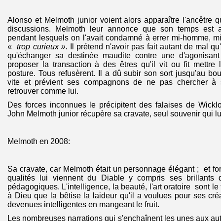
Alonso et Melmoth junior voient alors apparaître l'ancêtre qui
discussions. Melmoth leur annonce que son temps est 
pendant lesquels on l'avait condamné à errer mi-homme, mi
«
trop curieux ».
Il prétend n'avoir pas fait autant de mal qu'o
qu'échanger sa destinée maudite contre une d'agonisant 
proposer la transaction à des êtres qu'il vit ou fit mett
posture. Tous refusèrent. Il a dû subir son sort jusqu'au bout.
vite et prévient ses compagnons de ne pas chercher à 
retrouver comme lui.
Des forces inconnues le précipitent des falaises de Wicklo
John Melmoth junior récupère sa cravate, seul souvenir qui lui
Melmoth en 2008:
Sa cravate, car Melmoth était un personnage élégant ; et fort
qualités lui viennent du Diable y compris ses brillants 
pédagogiques. L'intelligence, la beauté, l'art oratoire sont le f
à Dieu que la bêtise la laideur qu'il a voulues pour ses cré
devenues intelligentes en mangeant le fruit.
Les nombreuses narrations qui s'enchaînent les unes aux aut