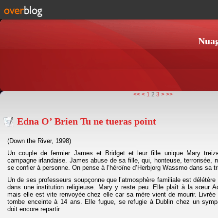
Nuag
<<
<
1
2
3
>
>>
Edna O’ Brien Tu ne tueras point
(Down the River, 1998)
Un couple de fermier James et Bridget et leur fille unique Mary trei
campagne irlandaise. James abuse de sa fille, qui, honteuse, terrorisée, 
se confier à personne. On pense à l’héroïne d’Herbjorg Wassmo dans sa t
Un de ses professeurs soupçonne que l’atmosphère familiale est délétère e
dans une institution religieuse. Mary y reste peu. Elle plaît à la sœur 
mais elle est vite renvoyée chez elle car sa mère vient de mourir. Livrée
tombe enceinte à 14 ans. Elle fugue, se refugie à Dublin chez un symp
doit encore repartir