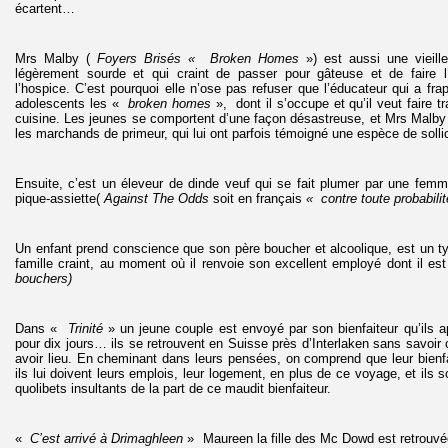
écartent…
Mrs Malby (
Foyers Brisés « Broken Homes
») est aussi une vieill
légèrement sourde et qui craint de passer pour gâteuse et de faire l’
l’hospice. C’est pourquoi elle n’ose pas refuser que l’éducateur qui a fra
adolescents les «
broken homes
», dont il s’occupe et qu’il veut faire tra
cuisine. Les jeunes se comportent d’une façon désastreuse, et Mrs Malby v
les marchands de primeur, qui lui ont parfois témoigné une espèce de solli
Ensuite, c’est un éleveur de dinde veuf qui se fait plumer par une femm
pique-assiette(
Against The Odds
soit en français
« contre toute probabilit
Un enfant prend conscience que son père boucher et alcoolique, est un t
famille craint, au moment où il renvoie son excellent employé dont il est
bouchers)
Dans «
Trinité
» un jeune couple est envoyé par son bienfaiteur qu’ils a
pour dix jours… ils se retrouvent en Suisse près d’Interlaken sans savoi
avoir lieu. En cheminant dans leurs pensées, on comprend que leur bienfai
ils lui doivent leurs emplois, leur logement, en plus de ce voyage, et ils s
quolibets insultants de la part de ce maudit bienfaiteur.
«
C’est arrivé à Drimaghleen
» Maureen la fille des Mc Dowd est retrouvé