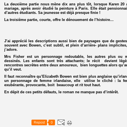
La deuxième partie nous mène dix ans plus tôt, lorsque Karen 20 a
mariage, après avoir étudié la peinture à Paris. Elle était pensionn
d’autres étudiants. Sa jeunesse est déjà presque finie !
La troisième partie, courte, offre le dénouement de l’histoire…
J’ai apprécié les descriptions aussi bien de paysages que de geste
souvent avec Bowen, c’est subtil, et plein d’arrière- plans implicite
j’adore.
Mrs Fisher est un personnage redoutable, les autres plus ou 
dessinés. Les enfants sont très attachants; le récit devient lé
rencontres secrètes entre deux amoureux, bien longuettes alors qu’au
qu’il veut.
Il faut reconnaître qu’Elizabeth Bowen est bien plus anglaise qu’irl
un personnage de femme irlandaise, elle utilise le cliché : la f
exubérante, provocante, boit beaucoup et rit tout haut.
En dépit de ces petits défauts, le roman ne manque pas d’intérêt.
Repost
0