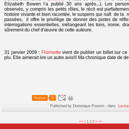
Elizabeth Bowen l'a publié 30 ans après...). Les perso
observés, y compris les petits rôles, le récit est parfaiteme
histoire vivante et bien racontée, le suspens qui naît de la 
passées, il offre le privilège de donner des pistes de réfle
interrogations essentielles, mélangeant les tons, ironie, dra
sûrement du chef d'œuvre de cette auteure.
31 janvier 2009 :
Florinette
vient de publier un billet sur ce
plu. Elle aimerait lire un autre avis!!! Ma chronique date de d
Repost
0
Published by Dominique Poursin
-
dans
Lectur
<<
<
1
2
3
>
>>