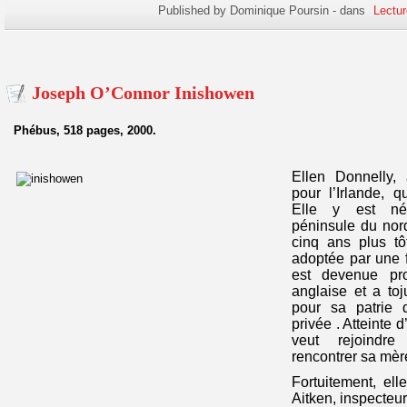
Published by Dominique Poursin
-
dans
Lectur
Joseph O’Connor Inishowen
Phébus, 518 pages, 2000.
Ellen Donnelly, 
pour l’Irlande, q
Elle y est né
péninsule du nord
cinq ans plus tô
adoptée par une f
est devenue prof
anglaise et a to
pour sa patrie d
privée . Atteinte 
veut rejoindr
rencontrer sa mèr
Fortuitement, el
Aitken, inspecteur