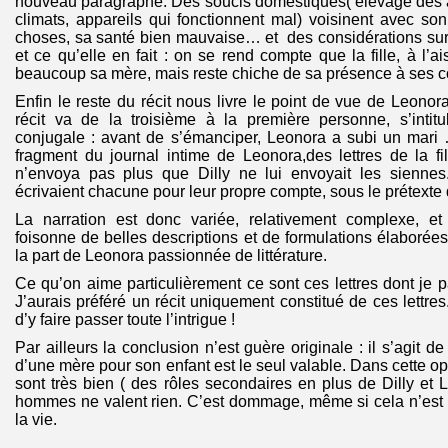
nouveau paragraphe. Des soucis domestiques( élevage des
climats, appareils qui fonctionnent mal) voisinent avec son
choses, sa santé bien mauvaise… et des considérations sur
et ce qu’elle en fait : on se rend compte que la fille, à l’a
beaucoup sa mère, mais reste chiche de sa présence à ses c
Enfin le reste du récit nous livre le point de vue de Leonora
récit va de la troisième à la première personne, s’intit
conjugale : avant de s’émanciper, Leonora a subi un mar
fragment du journal intime de Leonora,des lettres de la f
n’envoya pas plus que Dilly ne lui envoyait les siennes
écrivaient chacune pour leur propre compte, sous le prétexte d
La narration est donc variée, relativement complexe, et l
foisonne de belles descriptions et de formulations élaborées
la part de Leonora passionnée de littérature.
Ce qu’on aime particulièrement ce sont ces lettres dont je
J’aurais préféré un récit uniquement constitué de ces lettres. 
d’y faire passer toute l’intrigue !
Par ailleurs la conclusion n’est guère originale : il s’agit 
d’une mère pour son enfant est le seul valable. Dans cette o
sont très bien ( des rôles secondaires en plus de Dilly et 
hommes ne valent rien. C’est dommage, même si cela n’est 
la vie.