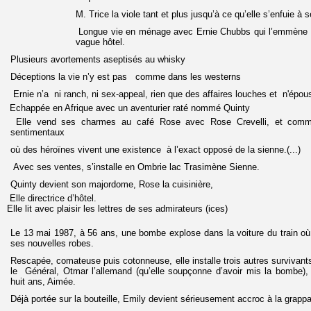
M. Trice la viole tant et plus jusqu’à ce qu’elle s’enfuie à 
Longue vie en ménage avec Ernie Chubbs qui l’emmène d
vague hôtel.
Plusieurs avortements aseptisés au whisky
Déceptions la vie n’y est pas comme dans les westerns
Ernie n’a ni ranch, ni sex-appeal, rien que des affaires louches et n'épou
Echappée en Afrique avec un aventurier raté nommé Quinty
Elle vend ses charmes au café Rose avec Rose Crevelli, et comm
sentimentaux
où des héroïnes vivent une existence à l’exact opposé de la sienne.(...)
Avec ses ventes, s’installe en Ombrie lac Trasimène Sienne.
Quinty devient son majordome, Rose la cuisinière,
Elle directrice d’hôtel.
Elle lit avec plaisir les lettres de ses admirateurs (ices)
Le 13 mai 1987, à 56 ans, une bombe explose dans la voiture du train où
ses nouvelles robes.
Rescapée, comateuse puis cotonneuse, elle installe trois autres survivants 
le Général, Otmar l’allemand (qu’elle soupçonne d’avoir mis la bombe), 
huit ans, Aimée.
Déjà portée sur la bouteille, Emily devient sérieusement accroc à la grappa