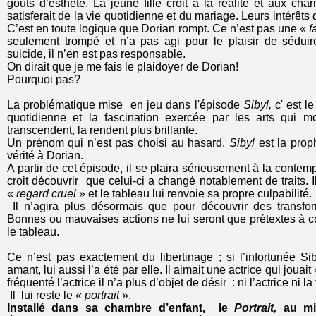
goûts d’esthète. La jeune fille croit à la réalité et aux c
satisferait de la vie quotidienne et du mariage. Leurs intérêt
C’est en toute logique que Dorian rompt. Ce n’est pas une «
f
seulement trompé et n’a pas agi pour le plaisir de séduir
suicide, il n’en est pas responsable.
On dirait que je me fais le plaidoyer de Dorian!
Pourquoi pas?
La problématique mise en jeu dans l'épisode
Sibyl,
c' est le
quotidienne et la fascination exercée par les arts qui modi
transcendent, la rendent plus brillante.
Un prénom qui n’est pas choisi au hasard.
Sibyl
est la prop
vérité à Dorian.
A partir de cet épisode, il se plaira sérieusement à la contempl
croit découvrir que celui-ci a changé notablement de traits. 
«
regard cruel
» et le tableau lui renvoie sa propre culpabilité.
Il n’agira plus désormais que pour découvrir des transform
Bonnes ou mauvaises actions ne lui seront que prétextes à c
le tableau.
Ce n’est pas exactement du libertinage ; si l’infortunée Si
amant, lui aussi l’a été par elle. Il aimait une actrice qui jouait
fréquenté l’actrice il n’a plus d’objet de désir : ni l’actrice ni la
Il lui reste le «
portrait
».
Installé dans sa chambre d’enfant, le
Portrait,
au mil