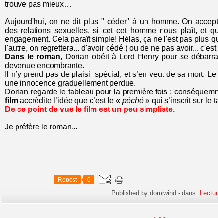
trouve pas mieux…
Aujourd'hui, on ne dit plus " céder" à un homme. On accepte
des relations sexuelles, si cet cet homme nous plaît, et qu
engagement. Cela paraît simple! Hélas, ça ne l'est pas plus q
l'autre, on regrettera... d'avoir cédé ( ou de ne pas avoir... c'est
Dans le roman
, Dorian obéit à Lord Henry pour se débarra
devenue encombrante.
Il n’y prend pas de plaisir spécial, et s’en veut de sa mort. Le
une innocence graduellement perdue.
Dorian regarde le tableau pour la première fois ; conséque
film
accrédite l’idée que c’est le «
péché
» qui s’inscrit sur le 
De ce point de vue le film est un peu simpliste.
Je préfère le roman...
Repost
0
Published by domiwind
-
dans
Lectur