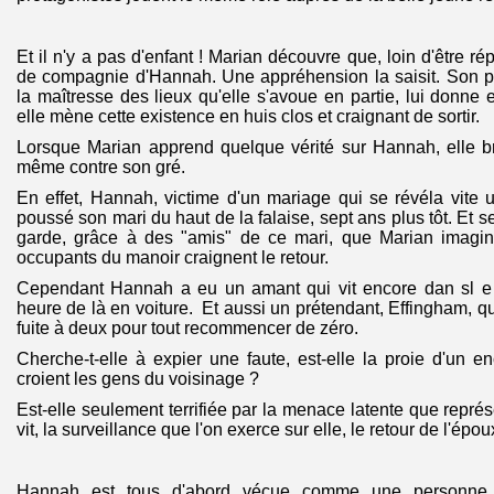
Et il n'y a pas d'enfant ! Marian découvre que, loin d'être rép
de compagnie d'Hannah. Une appréhension la saisit. Son 
la maîtresse des lieux qu'elle s'avoue en partie, lui donne 
elle mène cette existence en huis clos et craignant de sortir.
Lorsque Marian apprend quelque vérité sur Hannah, elle br
même contre son gré.
En effet, Hannah, victime d'un mariage qui se révéla vite 
poussé son mari du haut de la falaise, sept ans plus tôt. Et 
garde, grâce à des "amis" de ce mari, que Marian imagine 
occupants du manoir craignent le retour.
Cependant Hannah a eu un amant qui vit encore dan sl e 
heure de là en voiture. Et aussi un prétendant, Effingham, qu
fuite à deux pour tout recommencer de zéro.
Cherche-t-elle à expier une faute, est-elle la proie d'un
croient les gens du voisinage ?
Est-elle seulement terrifiée par la menace latente que représe
vit, la surveillance que l'on exerce sur elle, le retour de l'épou
Hannah est tous d'abord vécue comme une personne i