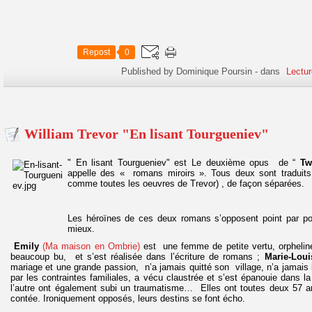
Repost
0
Published by Dominique Poursin
-
dans
Lectur
William Trevor "En lisant Tourgueniev"
" En lisant Tourgueniev" est Le deuxième opus de “
Tw
appelle des « romans miroirs ». Tous deux sont traduit
comme toutes les oeuvres de Trevor) , de façon séparées.
Les héroïnes de ces deux romans s’opposent point par poin
mieux.
Emily
(Ma maison en Ombrie)
est une femme de petite vertu, orpheli
beaucoup bu, et s’est réalisée dans l’écriture de romans ;
Marie-Loui
mariage et une grande passion, n’a jamais quitté son village, n’a jamais 
par les contraintes familiales, a vécu claustrée et s’est épanouie dans l
l’autre ont également subi un traumatisme… Elles ont toutes deux 57 an
contée. Ironiquement opposés, leurs destins se font écho.