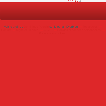
<<
<
1
2
3
Voir le profil de
Dominique Poursin
sur le portail Overblog
Top articles
Contact
Signaler un abus
C.G.U.
Cookies et données personnelles
Préférences cookies