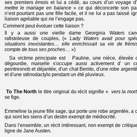
ses premiers émois et lui a cédé, au cours d’un voyage d’
mettre le mariage en balance
» ce qui déconcerte son par
n’est pourtant pas une fille facile, et il ne lui a pas laissé i
liaison agréable qui ne l’engage pas.
Comment peut évoluer cette liaison ?
Il y a aussi une vieille dame Georgina Waters can
rafistoleuse de couples, («
Lady Waters avait pour spéc
situations inexistantes… elle enrichissait sa vie de frém
compte de tous ses proches…
»)
Sa victime principale est Pauline, une nièce, élevée 
dégourdie, maiselle s'occupe aussi activement d' un c
peintresnob et déjantée, d'un chat Benito, d'une robe argent
et d'une sténodactylo pendant un été pluvieux.
To The North
le titre original du récit signifie «
vers la mort
se fige.
Emmeline la jeune fille sage, qui porte une robe argentée, a
qui sont les siens d’un destin exempt de médiocrité.
Dans l'ensemble, un récit intéressant, non exempt de critique
ligne de Jane Austen.