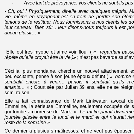
-
Avec tant de prévoyance, vos clients ne sont-ils pas 
- Oh, oui ! Physiquement, dit-elle avec quelques mépris. 
vie, même en voyageant est en train de perdre son élémen
tentons de le restituer. Nous fournissons à nos clients les 
leur cerveau. Bien sûr , leur disons-nous toujours il est p
aucun plaisir… »
Elle est très myope et aime voir flou (
« regardant passer
répété qu’elle croyait être la vie )»
; n’est pas bavarde sauf av
Cécilia, plus mondaine, cherche un nouvel attachement, 
peu excitante, pense à son jeune époux défunt ( «
homme et
sembalit encore à venir… parfois il semblait qu’ils 
amants…
» ; Courtisée par Julian 39 ans, elle ne se rési
semi-raison.
Elle a fait connaissance de Mark Linkwater, avocat d
Emmeline, la sérieuse Emmeline, seulement occupée de 
qui tombe amoureuse de Mark. «
Le matin parait divinemen
journée glissée entre le lundi et le mardi et qui n’aurait 
reste de la semaine
»
Ce dernier a plusieurs maîtresses, et ne veut pas épouser