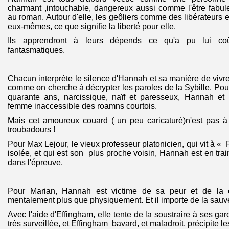
charmant ,intouchable, dangereux aussi comme l'être fabul
au roman. Autour d'elle, les geôliers comme des libérateurs 
eux-mêmes, ce que signifie la liberté pour elle.
Ils apprendront à leurs dépends ce qu'a pu lui coût
fantasmatiques.
Chacun interprète le silence d'Hannah et sa manière de vivre
comme on cherche à décrypter les paroles de la Sybille. P
quarante ans, narcissique, naïf et paresseux, Hannah et
femme inaccessible des roamns courtois.
Mais cet amoureux couard ( un peu caricaturé)n'est pas 
troubadours !
Pour Max Lejour, le vieux professeur platonicien, qui vit à « R
isolée, et qui est son plus proche voisin, Hannah est en tra
dans l'épreuve.
Pour Marian, Hannah est victime de sa peur et de la cul
mentalement plus que physiquement. Et il importe de la sauve
Avec l'aide d'Effingham, elle tente de la soustraire à ses g
très surveillée, et Effingham bavard, et maladroit, précipite l