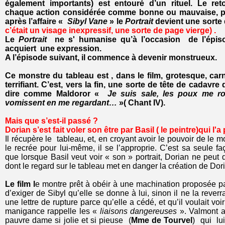
également importants) est entouré d’un rituel. Le re
chaque action considérée comme bonne ou mauvaise, part
après l’affaire «
Sibyl Vane
» le
Portrait
devient une sorte 
c’était un visage inexpressif, une sorte de page vierge) .
Le
Portrait
ne s' humanise qu’à l’occasion de l’épi
acquiert une expression.
A l’épisode suivant, il commence à devenir monstrueux.
Ce monstre du tableau est , dans le film, grotesque, car
terrifiant. C’est, vers la fin, une sorte de tête de cadavre qu
dire comme Maldoror «
Je suis sale, les poux me r
vomissent en me regardant…
»( Chant IV).
Mais que s’est-il passé ?
Dorian s’est fait voler son être par Basil ( le peintre)qui l'a 
Il récupère le tableau, et, en croyant avoir le pouvoir de le mo
le recrée pour lui-même, il se l’approprie. C’est sa seule faç
que lorsque Basil veut voir « son » portrait, Dorian ne peut 
dont le regard sur le tableau met en danger la création de 
Le film l
e montre prêt à obéir à une machination proposée par
d’exiger de Sibyl qu’elle se donne à lui, sinon il ne la reverra
une lettre de rupture parce qu’elle a cédé, et qu’il voulait voir s
manigance rappelle les «
liaisons dangereuses
». Valmont 
pauvre dame si jolie et si pieuse (
Mme de Tourvel
) qui lu