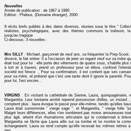
Nouvelles
Année de publication : de 1967 à 1990.
Edition : Phébus, (Domaine étranger), 2000.
9 récits brefs publiés à des dates diverses, réunies sous le titre " Colle
réalistes, psychologiques, avec des thèmes communs la trahison, l
jusqu'au tragique.
Ci-dessous, 3 nouvelles :
Mrs SILLY
: Michael, garçonnet de neuf ans, va fréquenter la Prep-Scool,
divorcé, le fait entrer. Il a l'occasion de jeter un regard neuf sur sa mère qu'
était tout pour lui : elle porte des vêtements de quatre sous, s'habille plu
à tort et à travers, prend un professeur pour un élève, confond l'intenda
société est féroce ., Pour sa confirmation, il est content que ses camar
pour sa mère, et prétend que c'est une tante dont il ignore la parenté. Po
pour lui, l'est encore…
VIRGINS
: En visitant la cathédrale de Sienne, Laura, quinquagénaire, 
Margaretta. Leur lointaine amitié reprend possession d'elles, un instant 
comptent plus . laura évoque le passé pour elle-même, tandis qu'elles bav
Laura était surnommée " vierge sage ", et Margaretta, " vierge folle "pa
Malgré leurs différences, elles n'en tombèrent pas moins amoureuses tou
plus âgé, atteint d'un rhumatisme articulaire qui le condamnait à brè
Margaretta se fâche que Laura aille sur sa tombe et lui montre la corr
échangeaient. Laura se rend compte qu’elle recevait les mêmes lettres à l
rien.