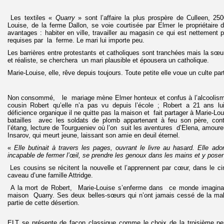
Les textiles «
Quarry
» sont l’affaire la plus prospère de Culleen, 25
Louise, de la ferme Dallon, se voie courtisée par Elmer le propriétaire
avantages : habiter en ville, travailler au magasin ce qui est nettement 
requises par la ferme. Le mari lui importe peu.
Les barrières entre protestants et catholiques sont tranchées mais la sœu
et réaliste, se cherchera un mari plausible et épousera un catholique.
Marie-Louise, elle, rêve depuis toujours. Toute petite elle voue un culte pa
Non consommé, le mariage mène Elmer honteux et confus à l’alcoolisme
cousin Robert qu’elle n’a pas vu depuis l’école ; Robert a 21 ans l
déficience organique il ne quitte pas la maison et fait partager à Marie-L
batailles avec les soldats de plomb appartenant à feu son père, cont
l’étang, lecture de Tourgueniev où l’on suit les aventures d’Elena, amoure
Insarov, qui meurt jeune, laissant son amie en deuil éternel.
«
Elle butinait à travers les pages, ouvrant le livre au hasard. Elle ado
incapable de fermer l’œil, se prendre les genoux dans les mains et y poser
Les cousins se récitent la nouvelle et l’apprennent par cœur, dans le ci
caveau d’une famille Attridge.
A la mort de Robert, Marie-Louise s’enferme dans ce monde imaginai
maison Quarry. Ses deux belles-sœurs qui n’ont jamais cessé de la maltr
partie de cette désertion.
ELT se présente de façon classique comme le choix de la troisième pers