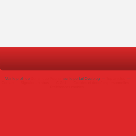
Voir le profil de
Dominique Poursin
sur le portail Overblog
Top articles
Contact
Signaler un abus
C.G.U.
Cookies et données personnelles
Préférences cookies