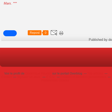
Mars. ***
Repost
0
Published by do
Voir le profil de
Dominique Poursin
sur le portail Overblog
Top articles
Contact
Signaler un abus
C.G.U.
Cookies et données personnelles
Préférences cookies