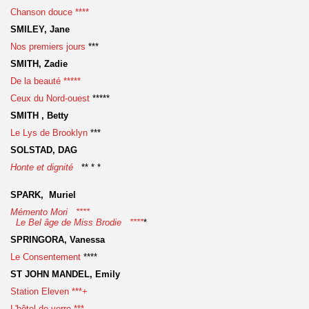
Chanson douce ****
SMILEY, Jane
Nos premiers jours
***
SMITH, Zadie
De la beauté *****
Ceux du Nord-ouest
*****
SMITH , Betty
Le Lys de Brooklyn
***
SOLSTAD, DAG
Honte et dignité
** * *
SPARK, Muriel
Mémento Mori ****
Le Bel âge de Miss Brodie ****
*
SPRINGORA, Vanessa
Le Consentement
****
ST JOHN MANDEL, Emily
Station Eleven ***+
L'hôtel de verre ***