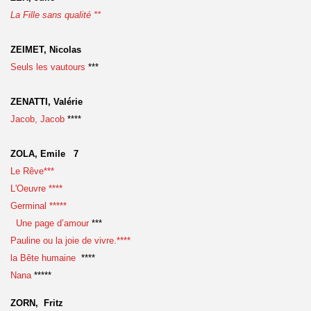
La Fille sans qualité **
ZEIMET, Nicolas
Seuls les vautours
***
ZENATTI, Valérie
Jacob, Jacob
****
ZOLA, Emile 7
Le Rêve***
L'Oeuvre ****
Germinal *****
Une page d’amour
***
Pauline ou la joie de vivre.****
la Bête humaine
****
Nana
*****
ZORN, Fritz