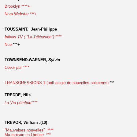
Brooklyn ****+
Nora Webster ***+
TOUSSAINT, Jean-Philippe
I
nitials TV ( "La Télévision") ****
Nue
***+
TOWNSEND-WARNER,
Sylvia
Coeur pur ****
TRANSGRESSIONS 1 (anthologie de nouvelles policières)
***
TREDDE, Nils
La Vie pétrifiée****
TREVOR, William :(10)
"Mauvaises nouvelles" ****
Ma maison en Ombrie ***