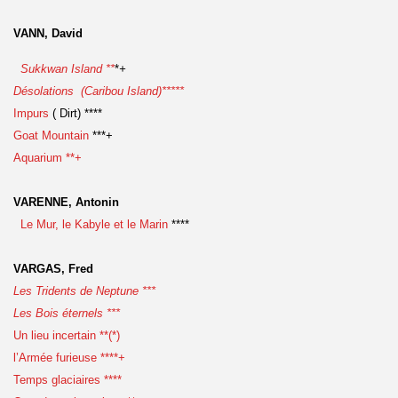
VANN, David
Sukkwan Island **
*
+
Désolations (Caribou Island)*****
Impurs
( Dirt) ****
Goat Mountain
***+
Aquarium **+
VARENNE, Antonin
Le Mur, le Kabyle et le Marin
****
VARGAS, Fred
Les Tridents de Neptune ***
Les Bois éternels ***
Un lieu incertain **(*)
l’Armée furieuse ****+
Temps glaciaires ****