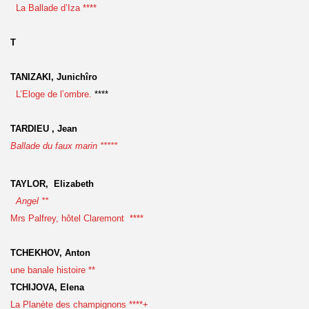
La Ballade d’Iza ****
T
TANIZAKI, Junichîro
L’Eloge de l’ombre.
****
TARDIEU , Jean
Ballade du faux marin *****
TAYLOR, Elizabeth
Angel **
Mrs Palfrey, hôtel Claremont ****
TCHEKHOV, Anton
une banale histoire **
TCHIJOVA, Elena
La Planète des champignons ****+