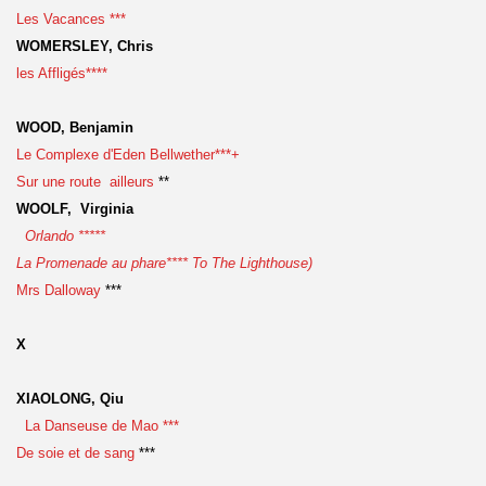
Les Vacances ***
WOMERSLEY, Chris
les Affligés****
WOOD, Benjamin
Le Complexe d'Eden Bellwether***+
Sur une route ailleurs
**
WOOLF, Virginia
Orlando *****
La Promenade au phare**** To The Lighthouse)
Mrs Dalloway
***
X
XIAOLONG, Qiu
La Danseuse de Mao ***
De soie et de sang
***