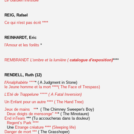
Le Gardien invisible ***
REIG, Rafael
Ce qui n'est pas écrit ****
REINHARDT, Eric
l'Amour et les forêts
*
REMBRANDT
L'ombre et la lumière (
catalogue d'exposition)
****
RENDELL, Ruth (12)
l
'Analphabète ****
* ( A Judgment in Stone)
le Jeune homme et la mort ****( The Face of Trespass)
L'Eté de Trappelune ***** ( A Fatal Inversion)
Un Enfant pour un autre **** ( The Hand Tree)
Jeux de mains **
* ( The Chimney Sweeper's Boy)
Deux doigts de mensonge" **
* ( The Minotaure)
End inTears
*** (Tu accoucheras dans la douleur)
Regent’s Park ****
Une
Etrange créature **** (Sleeping life)
Danger de mort ***
( The Grasshoper)