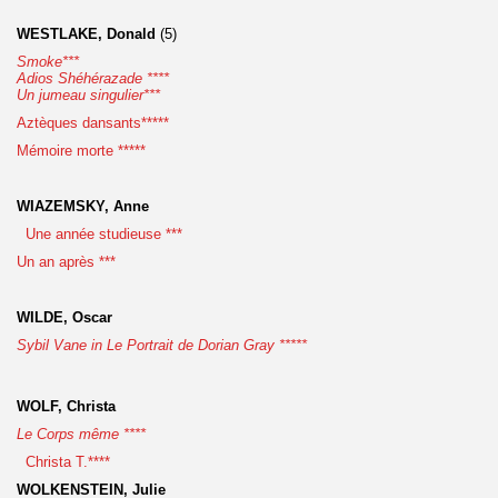
WESTLAKE, Donald
(5)
Smoke***
Adios Shéhérazade ****
Un jumeau singulier***
Aztèques dansants*****
Mémoire morte *****
WIAZEMSKY, Anne
Une année studieuse ***
Un an après ***
WILDE, Oscar
Sybil Vane in Le Portrait de Dorian Gray *****
WOLF, Christa
Le Corps même ****
Christa T.****
WOLKENSTEIN, Julie