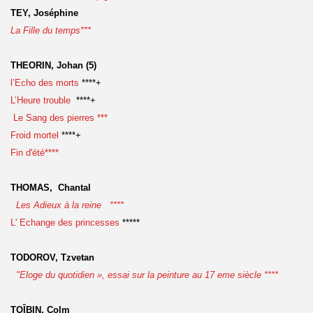
TEY, Joséphine
La Fille du temps***
THEORIN, Johan (5)
l’Echo des morts
****+
L’Heure trouble
****+
Le Sang des pierres ***
Froid mortel
****+
Fin d'été****
THOMAS, Chantal
Les Adieux à la reine ****
L' Echange des princesses
*****
TODOROV, Tzvetan
"Eloge du quotidien », essai sur la peinture au 17 eme siècle ****
TOÎBIN, Colm