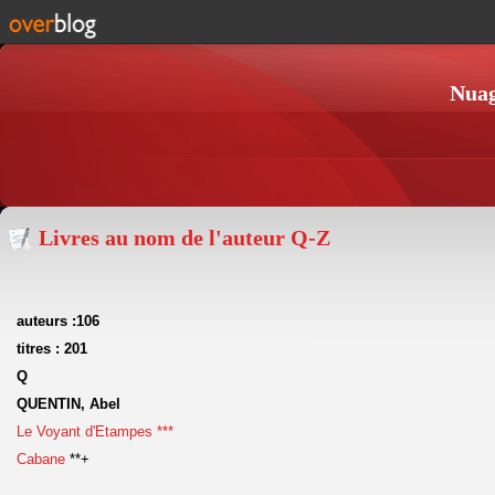
Nuag
Livres au nom de l'auteur Q-Z
auteurs :106
titres : 201
Q
QUENTIN, Abel
Le Voyant d'Etampes ***
Cabane
**+