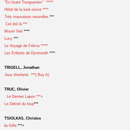
"En lisant Tourgueniev" *****
Hôtel de la lune oisive ****
Très mauvaises nouvelles
***
Cet été là ***
Mourir l'été
****
Lucy
***
Le Voyage de Felicia *****
Les Enfants de Dynmouth
****
TRIGELL, Jonathan
Jeux d'enfants ***( Boy A)
TRUC, Olivier
Le Dernier Lapon ***+
Le Détroit du loup
***
TSIOLKAS, Christos
l
a Gifle.
***+