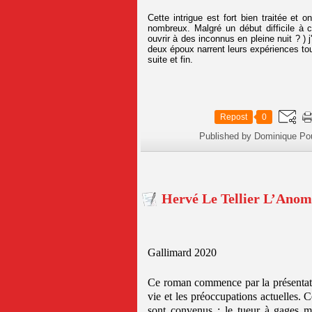
Cette intrigue est fort bien traitée et
nombreux. Malgré un début difficile à c
ouvrir à des inconnus en pleine nuit ? ) j'
deux époux narrent leurs expériences tour
suite et fin.
Repost
0
Published by Dominique Po
Hervé Le Tellier L’Anom
Gallimard 2020
Ce roman commence par la présentati
vie et les préoccupations actuelles. 
sont convenus : le tueur à gages mé