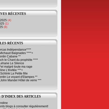
IVES RÉCENTES
 2025
(4)
2025
(1)
025
(8)
LES RÉCENTS
Cercas Indépendance****
Michaud Baignades ****+
entin Cabane **
ch le Chant du prophète ****
Lehane Le Silence
Fel malgré toute ma rage
ne L'Invitée ***+
Schlink La Petite fille
ntin Le voyant d'Etampes **
 John Mandel Hôtel de verre ***
 D'INDEX DES ARTICLES
ondine
ents blogs à consulter régulièrement!