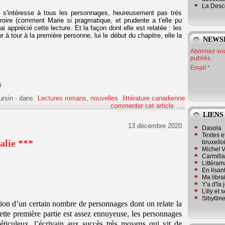
La Desc
 on s'intéresse à tous les personnages, heureusement pas très
roire (comment Marie si pragmatique, et prudente a t'elle pu
ai apprécié cette lecture. Et la façon dont elle est relatée : les
 à tour à la première personne, lui le début du chapitre, elle la
NEWS
Abonnez-vous
publiés.
Email
ursin
-
dans
Lectures romans, nouvelles
littérature canadienne
commenter cet article
…
LIENS
13 décembre 2020
Dasola
Textes e
alie ***
bruxello
Michel V
Carmill
Littérama
En lisan
Ma librai
Y'a d'la
Lilly et 
Sibyllin
on d’un certain nombre de personnages dont on relate la
Cette première partie est assez ennuyeuse, les personnages
ticuleux, l’écrivain aux succès très moyens qui vit de