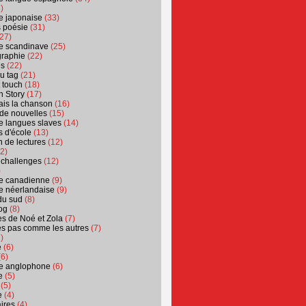
)
ure japonaise
(33)
s poésie
(31)
27)
ure scandinave
(25)
graphie
(22)
es
(22)
u tag
(21)
t touch
(18)
n Story
(17)
ais la chanson
(16)
 de nouvelles
(15)
ure langues slaves
(14)
 d'école
(13)
 de lectures
(12)
2)
 challenges
(12)
)
ure canadienne
(9)
ure néerlandaise
(9)
du sud
(8)
og
(8)
s de Noé et Zola
(7)
es pas comme les autres
(7)
)
e
(6)
6)
ure anglophone
(6)
e
(5)
(5)
e
(4)
ires
(4)