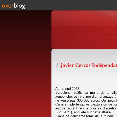
javier Cercas Indépenda
Actes-sud 2022
Barcelone, 2025. La maire de la ville,
xénophobe, est victime d’un chantage à la
ne verse pas 300 000 euros. Qui peut lu
d’une simple tentative d’extorsion de f
justice, autant réputé pour sa discréti
Sud, 2021), enquête sur cette affaire.
Dans ce deuxième tome de la trilogie, J