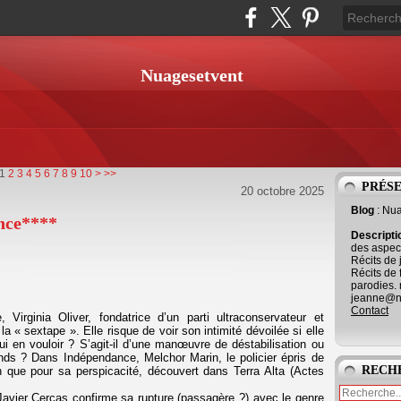
Nuagesetvent
20
30
40
50
1
2
3
4
5
6
7
8
9
10
>
>>
PRÉS
20 octobre 2025
Blog
: Nu
nce****
Descript
des aspect
Récits de 
Récits de 
parodies. 
jeanne@ne
Contact
 Virginia Oliver, fondatrice d’un parti ultraconservateur et
 « sextape ». Elle risque de voir son intimité dévoilée si elle
i en vouloir ? S’agit-il d’une manœuvre de déstabilisation ou
onds ? Dans Indépendance, Melchor Marin, le policier épris de
RECH
on que pour sa perspicacité, découvert dans Terra Alta (Actes
avier Cercas confirme sa rupture (passagère ?) avec le genre