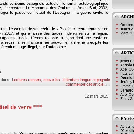
ands écrivains espagnols actuels : le roman autobiographique
ine, L’Imposteur, Le Monarque des Ombres…, Actes Sud, 2002,
rroger le passé conflictuel de l’Espagne – la guerre civile, le
ARCH
Octobre
ourrit l’essentiel de son récit : le « Procés », cette tentative de
Juillet 
Mars 2
 2017, et qui a laissé des traces indélébiles sur la région.
ourgeoisie locale, Cercas raconte la façon dont une caste de
, a réussi à se maintenir au pouvoir et a même précipité les
rendum, jugé illégal, sur l’autonomie.
ARTIC
javier 
Andrée 
Abel Qu
Paul Lyn
Dennis 
dans
Lectures romans, nouvelles
littérature langue espagnole
Jérémy 
commenter cet article
…
Emma Cli
Bernard 
Abel Que
12 mars 2025
Emily St
tel de verre ***
PAGES
Adieu l'
D'excell
équences de l'énorme escroquerie menée avec succès pendant