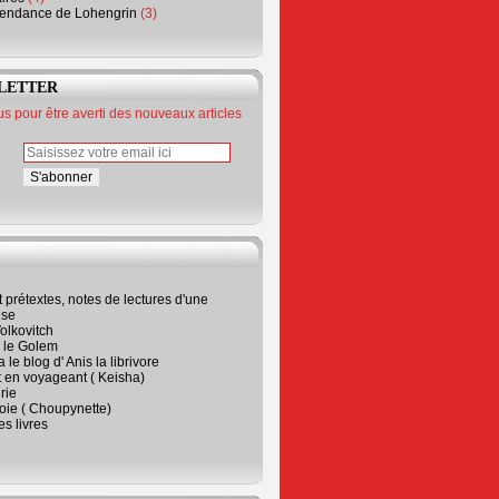
endance de Lohengrin
(3)
LETTER
 pour être averti des nouveaux articles
t prétextes, notes de lectures d'une
ise
olkovitch
a le Golem
 le blog d' Anis la librivore
t en voyageant ( Keisha)
rie
 joie ( Choupynette)
ses livres
e