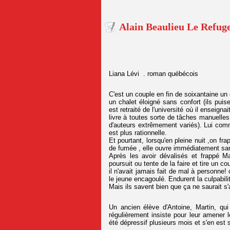
Alain Beaulieu Le Refug
Liana Lévi . roman québécois
C'est un couple en fin de soixantaine un 
un chalet éloigné sans confort (ils puise
est retraité de l'université où il enseigna
livre à toutes sorte de tâches manuelles 
d'auteurs extrêmement variés). Lui commu
est plus rationnelle.
Et pourtant, lorsqu'en pleine nuit ,on frap
de fumée , elle ouvre immédiatement sans
Après les avoir dévalisés et frappé Mar
poursuit ou tente de la faire et tire un c
il n'avait jamais fait de mal à personne!
le jeune encagoulé. Endurent la culpabil
Mais ils savent bien que ça ne saurait s'ar
Un ancien élève d'Antoine, Martin, qui 
régulièrement insiste pour leur amener
été dépressif plusieurs mois et s'en est so