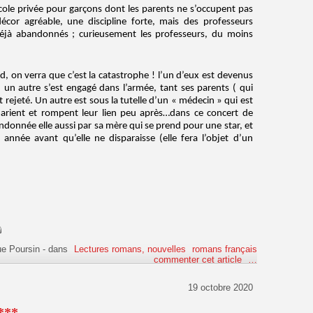
école privée pour garçons dont les parents ne s’occupent pas
cor agréable, une discipline forte, mais des professeurs
 déjà abandonnés ; curieusement les professeurs, du moins
d, on verra que c’est la catastrophe ! l’un d’eux est devenus
 un autre s’est engagé dans l’armée, tant ses parents ( qui
t rejeté. Un autre est sous la tutelle d’un « médecin » qui est
marient et rompent leur lien peu après…dans ce concert de
andonnée elle aussi par sa mère qui se prend pour une star, et
année avant qu’elle ne disparaisse (elle fera l’objet d’un
ue Poursin
-
dans
Lectures romans, nouvelles
romans français
commenter cet article
…
19 octobre 2020
***