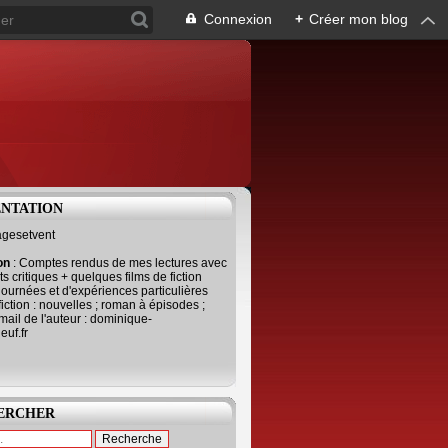
Connexion
+
Créer mon blog
ENTATION
agesetvent
ion
: Comptes rendus de mes lectures avec
s critiques + quelques films de fiction
journées et d'expériences particulières
fiction : nouvelles ; roman à épisodes ;
mail de l'auteur : dominique-
uf.fr
ERCHER