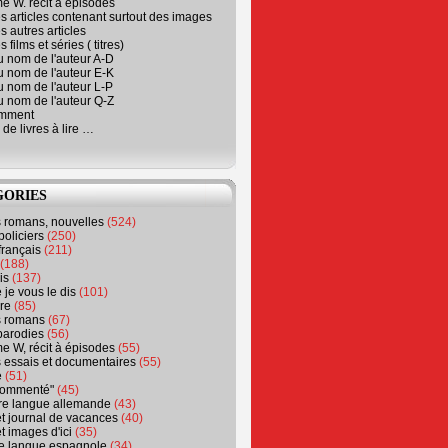
e W. récit à épisodes
s articles contenant surtout des images
s autres articles
 films et séries ( titres)
u nom de l'auteur A-D
u nom de l'auteur E-K
u nom de l'auteur L-P
u nom de l'auteur Q-Z
emment
 de livres à lire …
GORIES
s romans, nouvelles
(524)
policiers
(250)
français
(211)
(188)
is
(137)
 je vous le dis
(101)
re
(85)
s romans
(67)
parodies
(56)
e W, récit à épisodes
(55)
 essais et documentaires
(55)
e
(51)
 commenté"
(45)
ure langue allemande
(43)
t journal de vacances
(40)
t images d'ici
(35)
ure langue espagnole
(34)