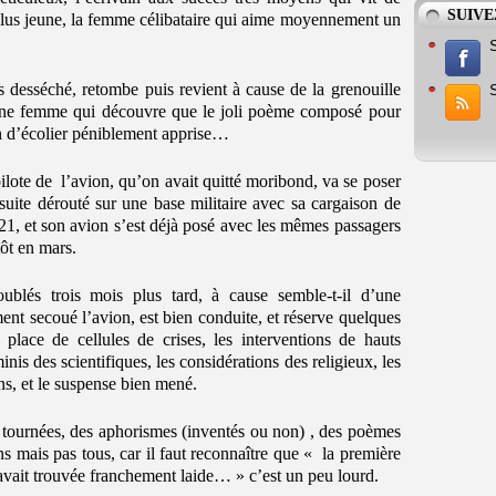
SUIVE
plus jeune, la femme célibataire qui aime moyennement un
cus desséché, retombe puis revient à cause de la grenouille
’une femme qui découvre que le joli poème composé pour
tion d’écolier péniblement apprise…
 pilote de l’avion, qu’on avait quitté moribond, va se poser
 suite dérouté sur une base militaire avec sa cargaison de
, et son avion s’est déjà posé avec les mêmes passagers
tôt en mars.
ublés trois mois plus tard, à cause semble-t-il d’une
nt secoué l’avion, est bien conduite, et réserve quelques
place de cellules de crises, les interventions de hauts
nis des scientifiques, les considérations des religieux, les
ns, et le suspense bien mené.
 tournées, des aphorismes (inventés ou non) , des poèmes
ns mais pas tous, car il faut reconnaître que « la première
’avait trouvée franchement laide… » c’est un peu lourd.