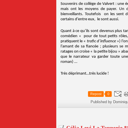
Souvenirs de collège de Valvert : une 
mais ont les moyens de payer. Un dé
bienveillants. Toutefois on les sent
certains d’entre eux, le sont aussi.
Quant à ce qu’ils sont devenus plus tar
comédien « pour de tout petits rôles,
pratiquent le «
trafic d’influence
») l’on
l’amant de sa fiancée ; plusieurs se 
ratages on croise « la petite bijou » ab
que le narrateur va garder toute une 
roman) …
Très déprimant…très lucide !
Repost
0
Published by Dominiq
Célia Levi La Tannerie *