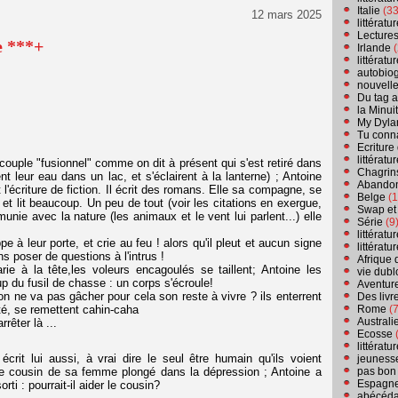
Italie
(33
12 mars 2025
littérat
Lecture
e ***+
Irlande
(
littérat
autobio
nouvell
Du tag a
la Minui
My Dyla
Tu conn
Ecriture
littérat
couple "fusionnel" comme on dit à présent qui s'est retiré dans
Chagrins
nt leur eau dans un lac, et s'éclairent à la lanterne) ; Antoine
Abandon
it l'écriture de fiction. Il écrit des romans. Elle sa compagne, se
Belge
(1
et lit beaucoup. Un peu de tout (voir les citations en exergue,
Swap et
nie avec la nature (les animaux et le vent lui parlent...) elle
Série
(9
littérat
pe à leur porte, et crie au feu ! alors qu'il pleut et aucun signe
littérat
 poser de questions à l'intrus !
Afrique 
ie à la tête,les voleurs encagoulés se taillent; Antoine les
vie dubl
oup du fusil de chasse : un corps s'écroule!
Aventure
 on ne va pas gâcher pour cela son reste à vivre ? ils enterrent
Des livr
ité, se remettent cahin-caha
Rome
(7
Australi
rêter là ...
Ecosse
(
littérat
écrit lui aussi, à vrai dire le seul être humain qu'ils voient
jeuness
 le cousin de sa femme plongé dans la dépression ; Antoine a
pas bon
Espagn
rti : pourrait-il aider le cousin?
abécéda