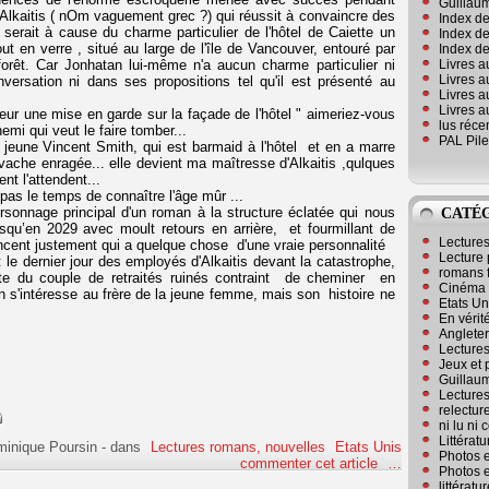
Guillaum
Alkaitis ( nOm vaguement grec ?) qui réussit à convaincre des
Index de
serait à cause du charme particulier de l'hôtel de Caiette un
Index de
ut en verre , situé au large de l'île de Vancouver, entouré par
Index des
Livres a
 forêt. Car Jonhatan lui-même n'a aucun charme particulier ni
Livres a
ersation ni dans ses propositions tel qu'il est présenté au
Livres a
Livres a
r une mise en garde sur la façade de l'hôtel " aimeriez-vous
lus réc
emi qui veut le faire tomber...
PAL Pile
jeune Vincent Smith, qui est barmaid à l'hôtel et en a marre
ache enragée... elle devient ma maîtresse d'Alkaitis ,qulques
nt l'attendent...
pas le temps de connaître l'âge mûr ...
sonnage principal d'un roman à la structure éclatée qui nous
CATÉ
qu’en 2029 avec moult retours en arrière, et fourmillant de
Lecture
ncent justement qui a quelque chose d'une vraie personnalité
Lecture 
le dernier jour des employés d'Alkaitis devant la catastrophe,
romans 
te du couple de retraités ruinés contraint de cheminer en
Cinéma
on s'intéresse au frère de la jeune femme, mais son histoire ne
Etats Un
En vérité
Angleter
Lecture
Jeux et 
Guillaum
Lectures
relectur
ni lu ni
Littérat
minique Poursin
-
dans
Lectures romans, nouvelles
Etats Unis
Photos e
commenter cet article
…
Photos e
littérat