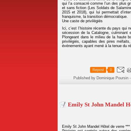
qui l’a consacré comme l’un des plus gr
et sans fiction (Les Soldats de Salam
2015 et 2018), qui lui permettait d’inte
franquisme, la transition démocratique.
Une caste de privilégiés
Ici, c’est l’histoire récente du pays qui n
sécession de la Catalogne, culminant en
Plongeant dans le milieu de la haute b
privilégiés, capables des pires méfaits
événements ayant mené à la tenue du réfé
Repost
0
Published by Dominique Poursin
-
Emily St John Mandel Hô
Emily St John Mandel Hôtel de verre ***
l'histoire est centrée autour des con