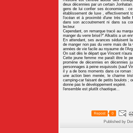
deux décennies par un certain Jonhatan 
gens de lui confier ses économies : ce 
établissement de luxe , effectivement to
l'océan et à proximité d'une très belle
dans son accoutrement ni dans sa conv
lecteur.
Cependant, on remarque tracé au marqueu
manger du verre brisé?" Alkaitis a un enn
En attendant, ses avances séduisent la 
de manger non pas du verre mais de la v
années de vie facile au royaume de l'Arge
On sait dès le départ que Vincent n'aura 
Cette jeune femme me paraît être le per
promène de décennies en décennies jus
personnages à peine esquissés (sauf Vi
il y a de bons moments dans ce roman : 
une action bien menée, le charme tris
camping-car faisant de petits boulots ; 
donne pas le développement espéré.
l'ensemble est plutôt chaotique...
Repost
0
Published by Do