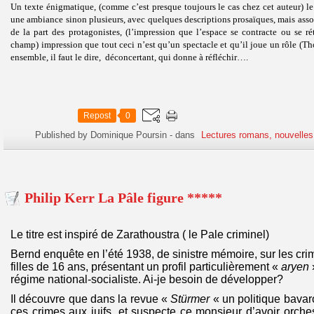
Un texte énigmatique, (comme c’est presque toujours le cas chez cet auteur) le
une ambiance sinon plusieurs, avec quelques descriptions prosaïques, mais assor
de la part des protagonistes, (l’impression que l’espace se contracte ou se r
champ) impression que tout ceci n’est qu’un spectacle et qu’il joue un rôle (T
ensemble, il faut le dire, déconcertant, qui donne à réfléchir….
Repost
0
Published by Dominique Poursin
-
dans
Lectures romans, nouvelles
Philip Kerr La Pâle figure *****
Le titre est inspiré de Zarathoustra ( le Pale criminel)
Bernd enquête en l’été 1938, de sinistre mémoire, sur les cr
filles de 16 ans, présentant un profil particulièrement «
aryen
régime national-socialiste. Ai-je besoin de développer?
Il découvre que dans la revue «
Stürmer
« un politique bavaroi
ces crimes aux juifs, et suspecte ce monsieur d’avoir orche