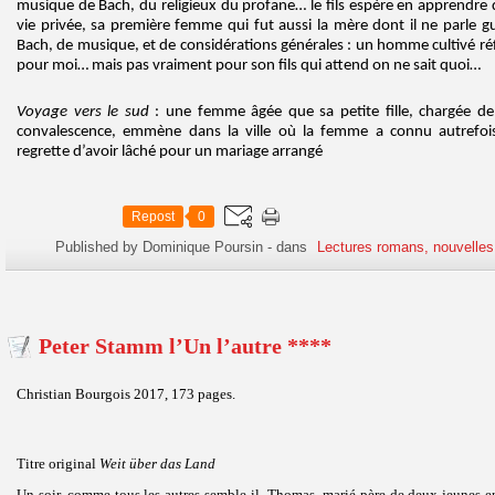
musique de Bach, du religieux du profane… le fils espère en apprendre 
vie privée, sa première femme qui fut aussi la mère dont il ne parle gu
Bach, de musique, et de considérations générales : un homme cultivé réf
pour moi… mais pas vraiment pour son fils qui attend on ne sait quoi…
Voyage vers le sud
: une femme âgée que sa petite fille, chargée de 
convalescence, emmène dans la ville où la femme a connu autrefo
regrette d’avoir lâché pour un mariage arrangé
Repost
0
Published by Dominique Poursin
-
dans
Lectures romans, nouvelles
Peter Stamm l’Un l’autre ****
Christian Bourgois 2017, 173 pages.
Titre original
Weit über das Land
Un soir, comme tous les autres semble-il, Thomas, marié père de deux jeunes enf