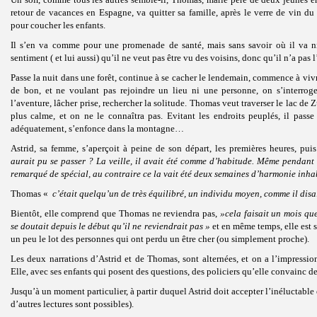
retour de vacances en Espagne, va quitter sa famille, après le verre de vin du
pour coucher les enfants.
Il s’en va comme pour une promenade de santé, mais sans savoir où il va ni
sentiment ( et lui aussi) qu’il ne veut pas être vu des voisins, donc qu’il n’a pas l
Passe la nuit dans une forêt, continue à se cacher le lendemain, commence à vivr
de bon, et ne voulant pas rejoindre un lieu ni une personne, on s’interroge 
l’aventure, lâcher prise, rechercher la solitude. Thomas veut traverser le lac de Zü
plus calme, et on ne le connaîtra pas. Evitant les endroits peuplés, il pass
adéquatement, s’enfonce dans la montagne…
Astrid, sa femme, s’aperçoit à peine de son départ, les premières heures, p
aurait pu se passer ? La veille, il avait été comme d’habitude. Même pendant l
remarqué de spécial, au contraire ce la vait été deux semaines d’harmonie inhab
Thomas «
c’était quelqu’un de très équilibré, un individu moyen, comme il disa
Bientôt, elle comprend que Thomas ne reviendra pas,
»cela faisait un mois qu
se doutait depuis le début qu’il ne reviendrait pas »
et en même temps, elle est s
un peu le lot des personnes qui ont perdu un être cher (ou simplement proche).
Les deux narrations d’Astrid et de Thomas, sont alternées, et on a l’impressio
Elle, avec ses enfants qui posent des questions, des policiers qu’elle convainc 
Jusqu’à un moment particulier, à partir duquel Astrid doit accepter l’inéluctable 
d’autres lectures sont possibles).