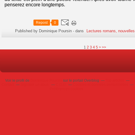
penserez encore longtemps.
Repost
0
Published by Dominique Poursin
-
dans
Lectures romans, nouvelles
1
2
3
4
5
>
>>
Voir le profil de
Dominique Poursin
sur le portail Overblog
Top articles
Contact
Signaler un abus
C.G.U.
Cookies et données personnelles
Préférences cookies