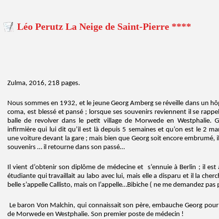
Léo Perutz La Neige de Saint-Pierre ****
Zulma, 2016, 218 pages.
Nous sommes en 1932, et le jeune Georg Amberg se réveille dans un hôpit
coma, est blessé et pansé ; lorsque ses souvenirs reviennent il se rappe
balle de revolver dans le petit village de Morwede en Westphalie. G
infirmière qui lui dit qu’il est là depuis 5 semaines et qu’on est le 2 m
une voiture devant la gare ; mais bien que Georg soit encore embrumé, i
souvenirs … il retourne dans son passé…
Il vient d’obtenir son diplôme de médecine et s’ennuie à Berlin ; il es
étudiante qui travaillait au labo avec lui, mais elle a disparu et il la che
belle s’appelle Callisto, mais on l’appelle…Bibiche ( ne me demandez pa
Le baron Von Malchin, qui connaissait son père, embauche Georg pour ex
de Morwede en Westphalie. Son premier poste de médecin !