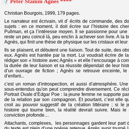
Peter Stamm Agnès ****
Christian Bourgois, 1999, 179 pages.
Le narrateur est écrivain, vit d' écrits de commande, des d
sujets : en ce moment, il doit écrire sur l’histoire des che
Pullman, et ça l’intéresse moyen. Il se passionne pour une
reste un peu coincé là, peu enclin à achever son livre. A la bi
Agnès, qui finit une thèse de physique sur les cristaux et leur
Ils se plaisent, et débutent une liaison. Tout de suite, des ob
eux. Agnès est hantée par la mort. Lui voudrait écrire de la
rédiger son « histoire avec Agnès » et elle l’encourage à co
la durée de leur liaison et sa réussite dépendait de leur histo
d’un ouvrage de fiction ; Agnès se retrouve enceinte, le
d’enfant...
c'est un roman d'introspection, et aussi d'atmosphère. Un
sous-entendus qu'on peut comprendre diversement. Ce réc
Portrait Ovale d’Edgar Poe : la jeune femme ne supporte pas 
de la relation par son compagnon. Et pourtant, c’est elle qu
croit au pouvoir suggestif de la création littéraire ; si l
histoire qui tourne bien, la réalité devrait suivre. Mais le
conviction profonde…
Attachants, complexes, les personnages gardent leur part 
du texte est plein d'une poésie retenue. Après avoir tourné 