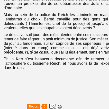
trouver un prétexte afin de se débarrasser des Juifs en
d’ordinaire.
Mais au sein de la police du Reich les criminels ne manq
l’embarras du choix. Bernd travaille pour des gens q
délinquants ( Himmler est chef de la police) et jusqu’à q
veulent-t-elles que les coupables soient découverts ?
Le détective sait jouer des mésententes entre ces messieurs po
tenter de faire régner un petit minimum de justice. Son métier 
du jour au lendemain, sur un caprice de ses supérieurs il p
(interné dans un camp) comme cela lui est déjà arri
précédente,
l’Eté de cristal,
que j'ai lu également, sans en fai
Philip Kerr s'est beaucoup documenté afin de retracer la 
l'atmosphère du troisième Reich, et nous avons là de l'excell
dans le dos...
Repost
0