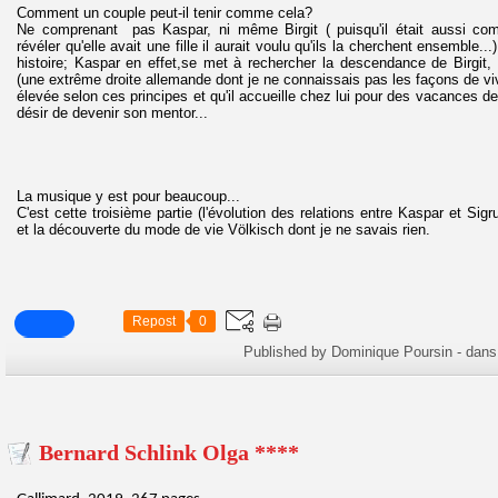
Comment un couple peut-il tenir comme cela?
Ne comprenant pas Kaspar, ni même Birgit ( puisqu'il était aussi compr
révéler qu'elle avait une fille il aurait voulu qu'ils la cherchent ensemble...
histoire; Kaspar en effet,se met à rechercher la descendance de Birgit,
(une extrême droite allemande dont je ne connaissais pas les façons de vivre
élevée selon ces principes et qu'il accueille chez lui pour des vacances d
désir de devenir son mentor...
La musique y est pour beaucoup...
C'est cette troisième partie (l'évolution des relations entre Kaspar et Sigr
et la découverte du mode de vie Völkisch dont je ne savais rien.
Repost
0
Published by Dominique Poursin
-
dan
Bernard Schlink Olga ****