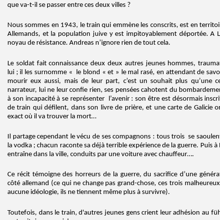
que va-t-il se passer entre ces deux villes ?
Nous sommes en 1943, le train qui emmène les conscrits, est en territoi
Allemands, et la population juive y est impitoyablement déportée. A L
noyau de résistance. Andreas n’ignore rien de tout cela.
Le soldat fait connaissance deux deux autres jeunes hommes, traum
lui ; il les surnomme « le blond « et » le mal rasé, en attendant de savo
mourir eux aussi, mais de leur part, c’est un souhait plus qu’une ce
narrateur, lui ne leur confie rien, ses pensées cahotent du bombardemen
à son incapacité à se représenter l’avenir : son être est désormais inscr
de train qui défilent, dans son livre de prière, et une carte de Galicie or
exact où il va trouver la mort…
Il partage cependant le vécu de ses compagnons : tous trois se saoulent
la vodka ; chacun raconte sa déjà terrible expérience de la guerre. Puis à
entraîne dans la ville, conduits par une voiture avec chauffeur….
Ce récit témoigne des horreurs de la guerre, du sacrifice d’une génér
côté allemand (ce qui ne change pas grand-chose, ces trois malheureux n
aucune idéologie, ils ne tiennent même plus à survivre).
Toutefois, dans le train, d'autres jeunes gens crient leur adhésion au fü