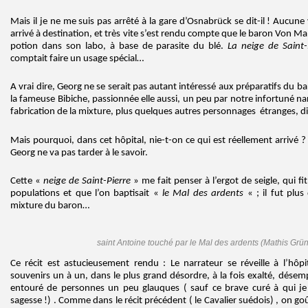
Mais il je ne me suis pas arrêté à la gare d’Osnabrück se dit-il ! Aucune v
arrivé à destination, et très vite s’est rendu compte que le baron Von Ma
potion dans son labo, à base de parasite du blé.
La neige de Saint-
comptait faire un usage spécial…
A vrai dire, Georg ne se serait pas autant intéressé aux préparatifs du bar
la fameuse Bibiche, passionnée elle aussi, un peu par notre infortuné na
fabrication de la mixture, plus quelques autres personnages étranges, diff
Mais pourquoi, dans cet hôpital, nie-t-on ce qui est réellement arrivé ?
Georg ne va pas tarder à le savoir.
Cette «
neige de Saint-Pierre
» me fait penser à l’ergot de seigle, qui f
populations et que l’on baptisait «
le Mal des ardents
« ; il fut plu
mixture du baron…
saint Antoine touché par le Mal des ardents (Mathis Grü
Ce récit est astucieusement rendu : Le narrateur se réveille à l’hôpi
souvenirs un à un, dans le plus grand désordre, à la fois exalté, dés
entouré de personnes un peu glauques ( sauf ce brave curé à qui je 
sagesse !) . Comme dans le récit précédent ( le Cavalier suédois) , on 