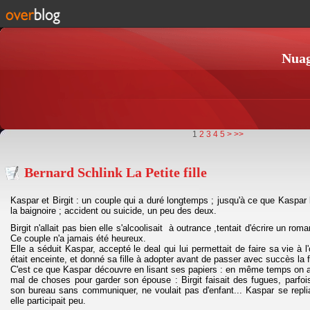
Nuag
1
2
3
4
5
>
>>
Bernard Schlink La Petite fille
Kaspar et Birgit : un couple qui a duré longtemps ; jusqu'à ce que Kaspar
la baignoire ; accident ou suicide, un peu des deux.
Birgit n'allait pas bien elle s'alcoolisait à outrance ,tentait d'écrire un ro
Ce couple n'a jamais été heureux.
Elle a séduit Kaspar, accepté le deal qui lui permettait de faire sa vie à l'
était enceinte, et donné sa fille à adopter avant de passer avec succès la f
C'est ce que Kaspar découvre en lisant ses papiers : en même temps on a
mal de choses pour garder son épouse : Birgit faisait des fugues, parfo
son bureau sans communiquer, ne voulait pas d'enfant... Kaspar se repliait
elle participait peu.