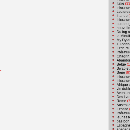
Italie
(33
littérat
Lecture
Irlande
(
littérat
autobio
nouvell
Du tag a
la Minui
My Dyla
Tu conn
Ecriture
littérat
Chagrins
Abandon
Belge
(1
Swap et
*
Série
(9
littérat
littérat
Afrique 
vie dubl
Aventure
Des livr
Rome
(7
Australi
Ecosse
(
littérat
jeuness
pas bon
Espagn
abécéda