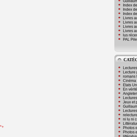
Guillaum
Index de
Index de
Index des
Livres a
Livres a
Livres a
Livres a
lus réc
PAL Pile
CATÉ
Lecture
Lecture 
romans 
Cinéma
Etats Un
En vérité
Angleter
Lecture
Jeux et 
Guillaum
Lectures
relectur
ni lu ni
Littérat
**+
Photos e
Photos e
littérat