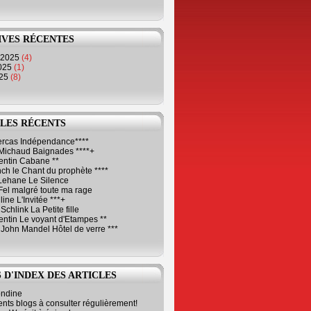
IVES RÉCENTES
 2025
(4)
2025
(1)
025
(8)
LES RÉCENTS
Cercas Indépendance****
Michaud Baignades ****+
entin Cabane **
ch le Chant du prophète ****
Lehane Le Silence
Fel malgré toute ma rage
ne L'Invitée ***+
Schlink La Petite fille
ntin Le voyant d'Etampes **
 John Mandel Hôtel de verre ***
 D'INDEX DES ARTICLES
ondine
ents blogs à consulter régulièrement!