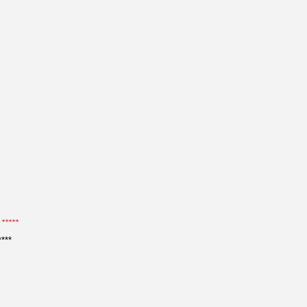
*****
***