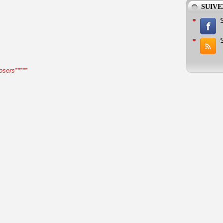
SUIVE
osers*****