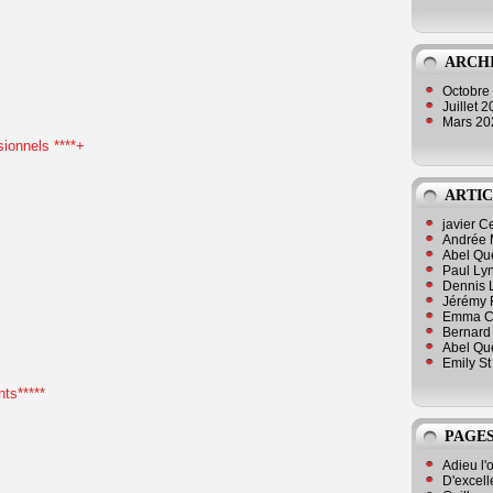
ARCH
Octobre
Juillet 
Mars 2
sionnels ****+
ARTIC
javier 
Andrée 
Abel Qu
Paul Lyn
Dennis 
Jérémy 
Emma Cli
Bernard 
Abel Que
Emily St
nts*****
PAGES
Adieu l'
D'excell