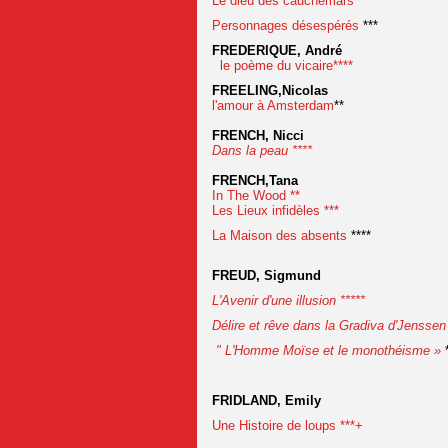
Le dieu des cauchemars ****
Personnages désespérés
***
FREDERIQUE, André
le poème du vicaire****
FREELING,Nicolas
l'amour à Amsterdam
**
FRENCH, Nicci
Dans la peau ****
FRENCH,Tana
In The Wood **
Les Lieux infidèles ***
La Maison des absents
****
FREUD, Sigmund
L'Avenir d'une illusion *****
Délire et rêve dans la Gradiva d'Jenssen 
" L'Homme Moïse et le monothéisme »
*
FRIDLAND, Emily
Une Histoire de loups ***+