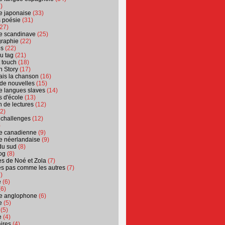
)
ure japonaise
(33)
s poésie
(31)
27)
ure scandinave
(25)
graphie
(22)
es
(22)
u tag
(21)
t touch
(18)
n Story
(17)
ais la chanson
(16)
 de nouvelles
(15)
ure langues slaves
(14)
 d'école
(13)
 de lectures
(12)
2)
 challenges
(12)
)
ure canadienne
(9)
ure néerlandaise
(9)
du sud
(8)
og
(8)
s de Noé et Zola
(7)
es pas comme les autres
(7)
)
e
(6)
6)
ure anglophone
(6)
e
(5)
(5)
e
(4)
ires
(4)