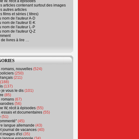
e W. récit à épisodes
s articles contenant surtout des images
s autres articles
 films et séries ( titres)
u nom de l'auteur A-D
u nom de l'auteur E-K
u nom de l'auteur L-P
u nom de l'auteur Q-Z
emment
 de livres à lire …
GORIES
s romans, nouvelles
(524)
policiers
(250)
français
(211)
(188)
is
(137)
 je vous le dis
(101)
re
(85)
s romans
(67)
parodies
(56)
e W, récit à épisodes
(55)
 essais et documentaires
(55)
e
(51)
 commenté"
(45)
ure langue allemande
(43)
t journal de vacances
(40)
t images d'ici
(35)
ure langue espagnole
(34)