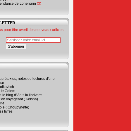
endance de Lohengrin
(3)
LETTER
 pour être averti des nouveaux articles
t prétextes, notes de lectures d'une
ise
olkovitch
a le Golem
 le blog d' Anis la librivore
t en voyageant ( Keisha)
rie
 joie ( Choupynette)
ses livres
e