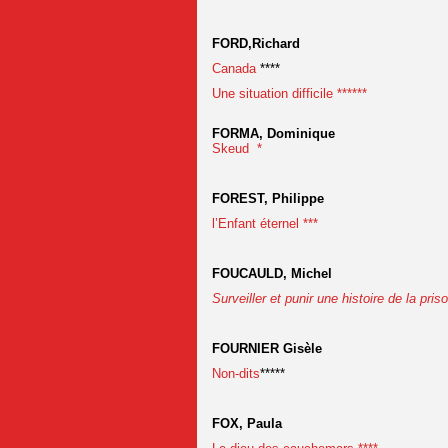
FORD,Richard
Canada
****
Une situation difficile ******
FORMA, Dominique
Skeud *
FOREST, Philippe
l’Enfant éternel ***
FOUCAULD, Michel
Surveiller et punir une histoire de la priso
FOURNIER Gisèle
Non-dits
*****
FOX, Paula