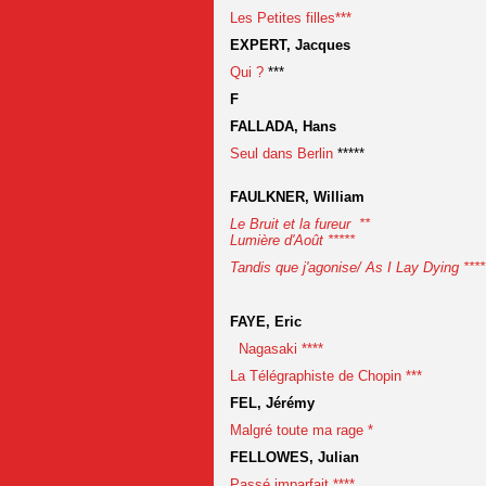
Les Petites filles***
EXPERT, Jacques
Qui ?
***
F
FALLADA, Hans
Seul dans Berlin
*****
FAULKNER, William
Le Bruit et la fureur **
Lumière d'Août *****
Tandis que j'agonise/ As I Lay Dying ****
FAYE, Eric
Nagasaki ****
La Télégraphiste de Chopin ***
FEL, Jérémy
Malgré toute ma rage *
FELLOWES, Julian
Passé imparfait ****