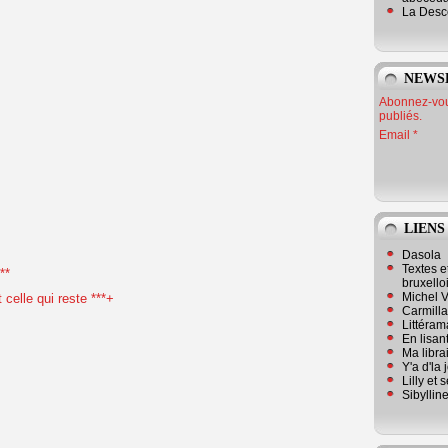
La Desc
NEWS
Abonnez-vous
publiés.
Email
LIENS
Dasola
Textes e
**
bruxello
Michel V
t celle qui reste ***+
Carmill
Littérama
En lisan
Ma librai
Y'a d'la
Lilly et 
Sibyllin