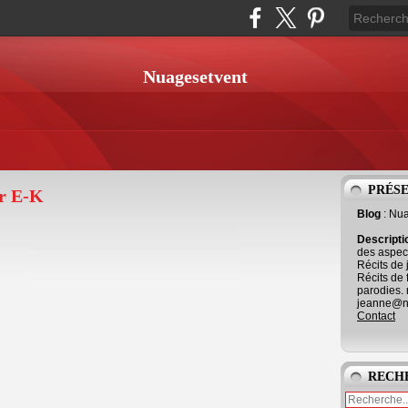
Nuagesetvent
PRÉS
ur E-K
Blog
: Nu
Descript
des aspect
Récits de 
Récits de 
parodies. 
jeanne@ne
Contact
RECH