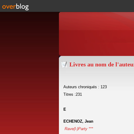
Livres au nom de l'aute
Auteurs chroniqués : 123
Titres :231
E
ECHENOZ, Jean
Rave(l-)Party ***