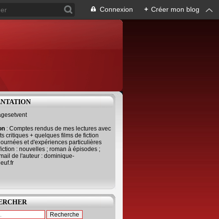
Connexion
+
Créer mon blog
ENTATION
agesetvent
ion
: Comptes rendus de mes lectures avec
s critiques + quelques films de fiction
journées et d'expériences particulières
fiction : nouvelles ; roman à épisodes ;
mail de l'auteur : dominique-
uf.fr
ERCHER