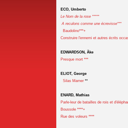
ECO, Umberto
Le Nom de la rose *****
A reculons comme une écrevisse***
Baudolino***+
Construire l'ennemi et autres écrits occa
EDWARDSON, Äke
Presque mort ***
ELIOT, George
Silas Marner
**
ENARD, Mathias
Parle-leur de batailles de rois et d'élépha
Boussole ****+
Rue des voleurs ****