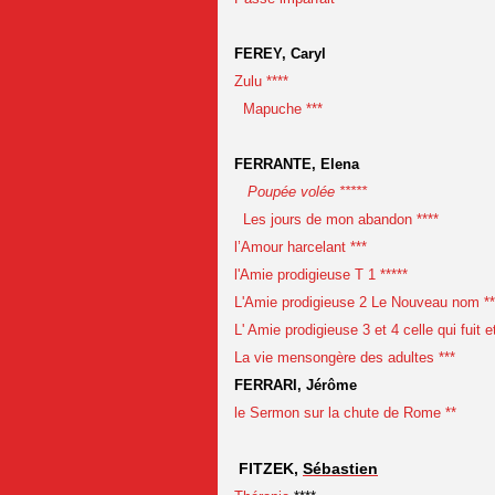
FEREY, Caryl
Zulu ****
Mapuche ***
FERRANTE, Elena
Poupée volée *****
Les jours de mon abandon ****
l’Amour harcelant ***
l'Amie prodigieuse T 1 *****
L'Amie prodigieuse 2 Le Nouveau nom **
L' Amie prodigieuse 3 et 4 celle qui fuit e
La vie mensongère des adultes ***
FERRARI, Jérôme
le Sermon sur la chute de Rome **
FITZEK,
Sébastien