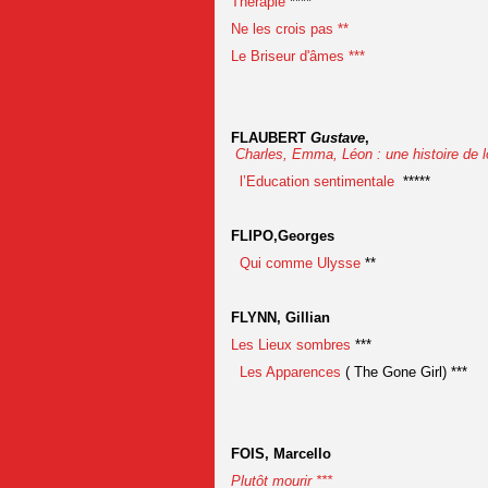
Thérapie
****
Ne les crois pas **
Le Briseur d'âmes ***
FLAUBERT
Gustave
,
Charles, Emma, Léon : une histoire de l
l’Education sentimentale
*****
FLIPO,Georges
Qui comme Ulysse
**
FLYNN, Gillian
Les Lieux sombres
***
Les Apparences
( The Gone Girl) ***
FOIS, Marcello
Plutôt mourir ***