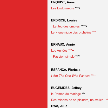
ENQUIST, Anna
Les Endormeurs
***+
ERDRICH, Louise
Le Jeu des ombres
****+
Le Pique-nique des orphelins ***
ERNAUX, Annie
Les Années ***+
Passion simple
****
ESPANCA, Florbela
I Am The One Who Passes ****
EUGENIDES, Jeffrey
le Roman du mariage
***
Des raisons de se plaindre, nouvelles **
EWA, Julie