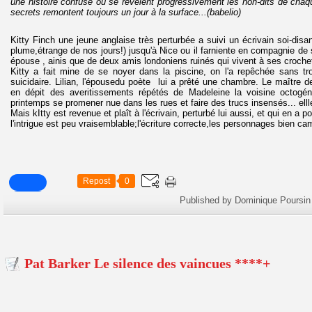
une histoire confuse où se révèlent progressivement les non-dits de cha
secrets remontent toujours un jour à la surface...(babelio)
Kitty Finch une jeune anglaise très perturbée a suivi un écrivain soi-disa
plume,étrange de nos jours!) jusqu'à Nice ou il farniente en compagnie de 
épouse , ainis que de deux amis londoniens ruinés qui vivent à ses croche
Kitty a fait mine de se noyer dans la piscine, on l'a repêchée sans tr
suicidaire. Lilian, l'épousedu poète lui a prêté une chambre. Le maître
en dépit des averitissements répétés de Madeleine la voisine octogén
printemps se promener nue dans les rues et faire des trucs insensés... ellle l
Mais kItty est revenue et plaît à l'écrivain, perturbé lui aussi, et qui en a po
l'intrigue est peu vraisemblable;l'écriture correcte,les personnages bien c
Repost
0
Published by Dominique Poursin
Pat Barker Le silence des vaincues ****+