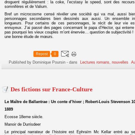
droguent régulièrement : la coke, l’ecstasy le speed, sont des recour
somnifères et de Valium.
Bref un microcosme censé révéler une société qui va mal, aussi bien
personnages secondaires bien dessinés aux aussi. Un ensemble int
longueurs. Pour certains de ces personnages, le récit de leur vie est
ennuyeux. J’ai passé des pages concernant le papa d’Hector, qui enterre
pas pourquoi les vieux couples m’ont énervée… question de subjectivité ! 
une bonne étude de mœurs.
Repost
0
Published by Dominique Poursin
-
dans
Lectures romans, nouvelles
Au
Des fictions sur France-Culture
Le Maître de Ballantrae : Un conte d’hiver ; Robert-Louis Stevenson 1
1889
Ecosse 18eme siècle.
Manoir de Durrisdeer
Le principal narrateur de l’histoire est Ephraïm Mc Kellar entré au s