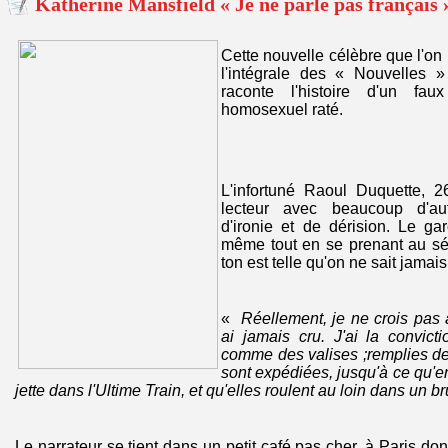
Katherine Mansfield « Je ne parle pas français
Cette nouvelle célèbre que l'on
l'intégrale des « Nouvelles 
raconte l'histoire d'un fau
homosexuel raté.
L'infortuné Raoul Duquette, 2
lecteur avec beaucoup d'aut
d'ironie et de dérision. Le g
même tout en se prenant au sér
ton est telle qu'on ne sait jamais
«
Réellement, je ne crois pas 
ai jamais cru. J'ai la convict
comme des valises ;remplies de
sont expédiées, jusqu'à ce qu'enf
jette dans l'Ultime Train, et qu'elles roulent au loin dans un brui
Le narrateur se tient dans un petit café pas cher, à Paris dont i