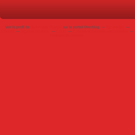
Voir le profil de
Dominique Poursin
sur le portail Overblog
Top articles
Contact
Signaler un abus
C.G.U.
Cookies et données personnelles
Préférences cookies