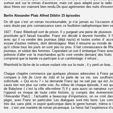
surtout axé sur le roman d’aventure, mais cet opus adapté pour la radio m
deux frères est vraiment bien rendu.De quoi agrémenter des nuits d'insomn
Berlin Alexander Platz Alfred Döblin 15 épisodes
On dit que c’est un roman incontournable; je n’ai jamais eu l’occasion de
sans doute pas pris connaissance sans ce feuilleton radiophonique bien v
1927 : Franz Biberkopf sort de prison. Il y purgeait une peine de plusieurs 
prostituée qu’il faisait travailler. Franz est décidé à devenir honnête. I
avec qui il va vendre des journaux (déjà nazis) et toutes sortes d’ acces
essaie d’autres métiers, dont déménageur. Mais il retourne au monde de 
qu’il côtoie tous les jours en sont peu ou prou. Il fait connaissance de Rh
journaux, et séduit des femmes. Cependant un soir il embarque Franz ave
prétexte d’aller voir la marchandise qu’ils vont vendre demain( des fruits 
comprend que la bande va participer à un cambriolage: il refuse ;
Rheinhold le lâche de la voiture roulant vite sur la route ; il y perd un bras..
Chaque chapitre commence par quelques phrases adressées à Franz pa
compare à Job (le Livre de Job) et lui parle de sa vie, ses souffran
sollicitude. « Qui es-tu ? » lui demande Franz qui ne sait pas qui est Job 
saura rien non plus sur cette voix. Au milieu de chaque épisode, il est qu
de Babylone ( c’est la ville elle-même ?) Il y aura aussi un narrateur cy
l’opposé se moque de toute cette histoire, (y compris des événement
l’Alexander Platz) ; l’actualité a beaucoup d’importance, on se croit dan
pègre, avec Franz en particulier. Les dialogues sont très bons. Les com
très dur, sans pitié, ni espoir quelconque dans le genre humain, même si 
tire…c’est une manière de roman picaresque. Le héros fait l’expérience d’u