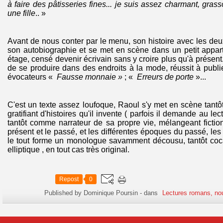
à faire des pâtisseries fines... je suis assez charmant, gra
une fille
.. »
Avant de nous conter par le menu, son histoire avec les de
son autobiographie et se met en scène dans un petit appa
étage, censé devenir écrivain sans y croire plus qu'à présent. 
de se produire dans des endroits à la mode, réussit à publ
évocateurs «
Fausse monnaie »
; «
Erreurs de porte
»...
C'est un texte assez loufoque, Raoul s'y met en scène tant
gratifiant d'histoires qu'il invente ( parfois il demande au lecte
tantôt comme narrateur de sa propre vie, mélangeant fiction 
présent et le passé, et les différentes époques du passé, les
le tout forme un monologue savamment décousu, tantôt cocasse
elliptique , en tout cas très original.
Repost
0
Published by Dominique Poursin
-
dans
Lectures romans, no