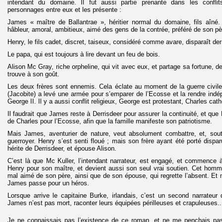
intendant du domaine. Il fut aussi partie prenante dans les confl
personnages entre eux et les présente :
James « maître de Ballantrae », héritier normal du domaine, fils aîné.
hâbleur, amoral, ambitieux, aimé des gens de la contrée, préféré de son pè
Henry, le fils cadet, discret, taiseux, considéré comme avare, disparaît der
Le papa, qui est toujours à lire devant un feu de bois.
Alison Mc Gray, riche orpheline, qui vit avec eux, et partage sa fortune, d
trouve à son goût.
Les deux frères sont ennemis. Cela éclate au moment de la guerre civile
(Jacobite) a levé une armée pour s’emparer de l’Ecosse et la rendre indép
George II. Il y a aussi conflit religieux, George est protestant, Charles cath
Il faudrait que James reste à Derrisdeer pour assurer la continuité, et que
de Charles pour l’Ecosse, afin que la famille manifeste son patriotisme.
Mais James, aventurier de nature, veut absolument combattre, et, sout
guerroyer. Henry s’est senti floué ; mais son frère ayant été porté disparu
hérite de Derrisdeer, et épouse Alison.
C’est là que Mc Kuller, l’intendant narrateur, est engagé, et commence à 
Henry pour son maître, et devient aussi son seul vrai soutien. Cet homm
mal aimé de son père, ainsi que de son épouse, qui regrette l’absent. Et
James passe pour un héros.
Lorsque arrive le capitaine Burke, irlandais, c’est un second narrateur q
James n’est pas mort, raconter leurs équipées périlleuses et crapuleuses..
Je ne connaissais pas l’existence de ce roman, et ne me penchais pas