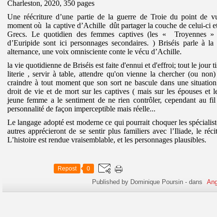
Charleston, 2020, 350 pages
Une réécriture d’une partie de la guerre de Troie du point de vu
moment où la captive d’Achille dût partager la couche de celui-ci et
Grecs. Le quotidien des femmes captives (les « Troyennes 
d’Euripide sont ici personnages secondaires. ) Briséis parle à la
alternance, une voix omnisciente conte le vécu d’Achille.
la vie quotidienne de Briséis est faite d'ennui et d'effroi; tout le jour 
literie , servir à table, attendre qu'on vienne la chercher (ou non)
craindre à tout moment que son sort ne bascule dans une situatio
droit de vie et de mort sur les captives ( mais sur les épouses et l
jeune femme a le sentiment de ne rien contrôler, cependant au fil
personnalité de façon imperceptible mais réelle...
Le langage adopté est moderne ce qui pourrait choquer les spécialiste
autres apprécieront de se sentir plus familiers avec l’Iliade, le réc
L’histoire est rendue vraisemblable, et les personnages plausibles.
Repost
0
Published by Dominique Poursin
-
dans
Ang