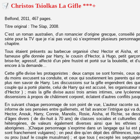
Christos Tsiolkas La Gifle ***+
Belfond, 2011, 467 pages.
Titre original : The Slap, 2008.
C’est un roman australien, d’un romancier d’origine grecque, conseillé p
série pour la TV que je n’ai pas vue) où s’expriment plusieurs personnage
chapitre.
Tous étaient présents au barbecue organisé chez Hector et Aisha, et 
fameuse gifle donnée par Harry, le cousin d’Hector, à Hugo, petit garçon
brise-fer, agressif, affecté d’un père frustré et porté sur la bouteille, et d
encore à la demande…
Cette gifle divise les protagonistes : deux camps se sont formés, ceux qu
du moins excusent sa conduite, et ceux qui soutiennent les parents qui ont
plus rien savoir de Harry. Les discussions sur la gifle engendrent des que
couple qui a porté plainte, celui de Harry qui est accusé, les organisateur 
d’Hector ) ; mais la gifle divise aussi trois amies intimes, une lycéenne
dissensions à propos de châtiment corporel, éclatent d’autres conflits jus
En suivant chaque personnage de son point de vue, L’auteur raconte sa v
informe de ses pensées entre guillemets, et fait avancer l’intrigue qui va d
Hector, Anouk, Harry, Connie, Manolis, Rosie, Aisha, et Richie, se dessi
d’âges divers ( de dix-huit à 70 ans) de classes sociales et culturelles d
hétérogènes, de valeurs également diverses ainsi que les ethnies : 
aborigènes…)Chaque personnage s’exprime dans un langage qui lui est pr
sont franchement vulgaires) ; on peut dire qu’en dépit des différences, tou
ou prou (sauf le couple musulman) ; et que tous ( excepté les septuagé