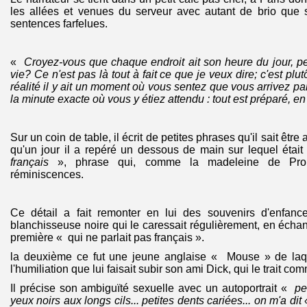
les allées et venues du serveur avec autant de brio que 
sentences farfelues.
«
Croyez-vous que chaque endroit ait son heure du jour, pe
vie? Ce n'est pas là tout à fait ce que je veux dire; c'est plut
réalité il y ait un moment où vous sentez que vous arrivez pa
la minute exacte où vous y étiez attendu : tout est préparé, e
Sur un coin de table, il écrit de petites phrases qu'il sait êt
qu'un jour il a repéré un dessous de main sur lequel était
français
», phrase qui, comme la madeleine de Proust
réminiscences.
Ce détail a fait remonter en lui des souvenirs d'enfanc
blanchisseuse noire qui le caressait régulièrement, en échan
première « qui ne parlait pas français ».
la deuxième ce fut une jeune anglaise « Mouse » de laqu
l'humiliation que lui faisait subir son ami Dick, qui le trait com
Il précise son ambiguïté sexuelle avec un autoportrait «
pe
yeux noirs aux longs cils... petites dents cariées... on m'a d