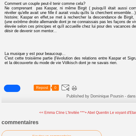
Comment un couple peut-il tenir comme cela?
Ne comprenant pas Kaspar, ni même Birgit ( puisqu'il était aussi compr
révéler qu'elle avait une fille il aurait voulu qu'ils la cherchent ensemble...
histoire; Kaspar en effet,se met à rechercher la descendance de Birgit,
(une extrême droite allemande dont je ne connaissais pas les façons de vivre
élevée selon ces principes et qu'il accueille chez lui pour des vacances d
désir de devenir son mentor...
La musique y est pour beaucoup...
C'est cette troisième partie (l'évolution des relations entre Kaspar et Sigr
et la découverte du mode de vie Völkisch dont je ne savais rien.
Repost
0
Published by Dominique Poursin
-
dan
<< Emma Cline L'Invitée ***+
Abel Quentin Le voyant d'Eta
commentaires