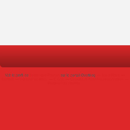
Voir le profil de
Dominique Poursin
sur le portail Overblog
Top articles
Contact
Signaler un abus
C.G.U.
Cookies et données personnelles
Préférences cookies