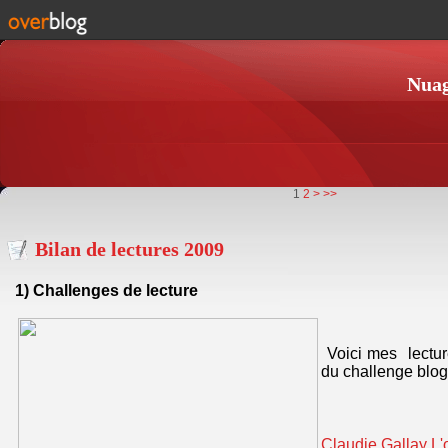
Nuag
1
2
>
>>
Bilan de lectures 2009
1)
Challenges de lecture
Voici mes lectur
du challenge blo
Claudie Gallay L'