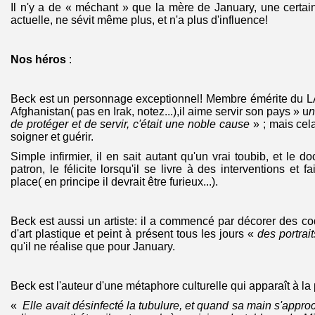
Il n'y a de « méchant » que la mère de January, une certain
actuelle, ne sévit même plus, et n'a plus d'influence!
Nos héros
:
Beck est un personnage exceptionnel! Membre émérite du LA
Afghanistan( pas en Irak, notez...),il aime servir son pays » u
n
de protéger et de servir, c'était une noble cause
» ; mais cela
soigner et guérir.
Simple infirmier, il en sait autant qu'un vrai toubib, et le d
patron, le félicite lorsqu'il se livre à des interventions et f
place( en principe il devrait être furieux...).
Beck est aussi un artiste: il a commencé par décorer des co
d'art plastique et peint à présent tous les jours «
des portrai
qu'il ne réalise que pour January.
Beck est l'auteur d'une métaphore culturelle qui apparaît à la
«
Elle avait désinfecté la tubulure, et quand sa main s'appro