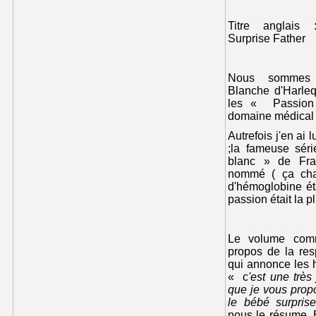
Titre anglais 
Surprise Father
Nous sommes 
Blanche d'Harlequ
les « Passion 
domaine médical 
Autrefois j'en ai
;la fameuse sé
blanc » de Fra
nommé ( ça char
d'hémoglobine ét
passion était la plu
Le volume com
propos de la res
qui annonce les h
« c
'est une très
que je vous propo
le bébé surpris
nous le résume. 