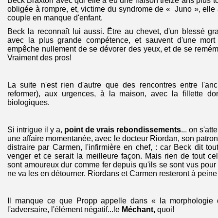
Beck Braxton avec qui elle a eu une liaison treize ans plus tô
obligée à rompre, et, victime du syndrome de « Juno », ell
couple en manque d'enfant.
Beck la reconnaît lui aussi. Être au chevet, d'un blessé gra
avec la plus grande compétence, et sauvent d'une mort q
empêche nullement de se dévorer des yeux, et de se remémo
Vraiment des pros!
La suite n'est rien d'autre que des rencontres entre l'an
reformer), aux urgences, à la maison, avec la fillette do
biologiques.
Si intrigue il y a,
point de vrais rebondissements
... on s'at
une affaire momentanée, avec le docteur Riordan, son patron
distraire par Carmen, l'infirmière en chef, : car Beck dit tou
venger et ce serait la meilleure façon. Mais rien de tout ce
sont amoureux dur comme fer depuis qu'ils se sont vus pour l
ne va les en détourner. Riordans et Carmen resteront à peine 
Il manque ce que Propp appelle dans « la morphologie d
l'adversaire, l'élément négatif...le
Méchant,
quoi!