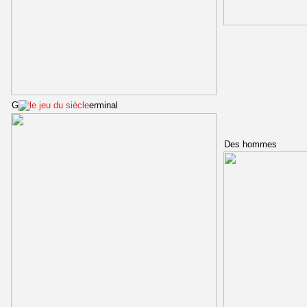
G
erminal
Des ho
mmes