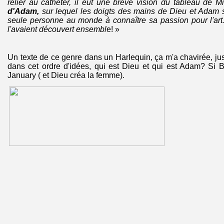
relier au cathéter, il eut une brève vision du tableau de M
d'Adam,
sur lequel les doigts des mains de Dieu et Adam s'e
seule personne au monde à connaître sa passion pour l'art..
l'avaient découvert ensembl
e! »
Un texte de ce genre dans un Harlequin, ça m'a chavirée, ju
dans cet ordre d'idées, qui est Dieu et qui est Adam? Si B
January ( et Dieu créa la femme).