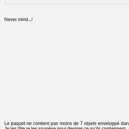
Never mind...!
Le paquet ne contient pas moins de 7 objets enveloppé dans 
Je les tâte je les soupèse pour deviner ce qu'ils contiennent...