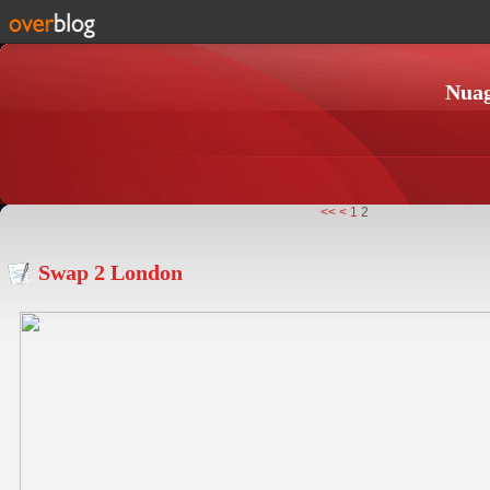
Nuag
<<
<
1
2
Swap 2 London