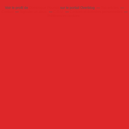
Voir le profil de
Dominique Poursin
sur le portail Overblog
Top articles
Contact
Signaler un abus
C.G.U.
Cookies et données personnelles
Préférences cookies