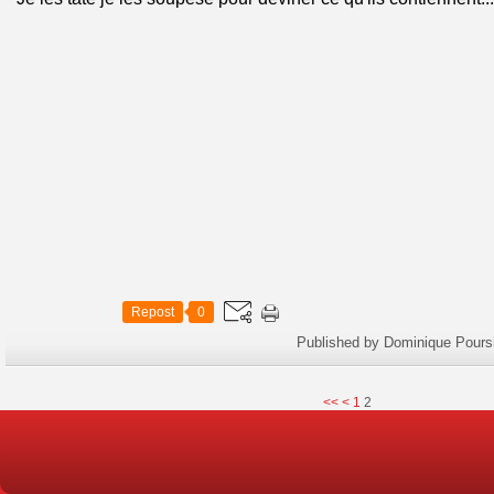
Repost
0
Published by Dominique Pours
<<
<
1
2