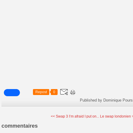
Repost
0
Published by Dominique Pours
<< Swap 3 I’m afraid I put on...
Le swap londonien 
commentaires