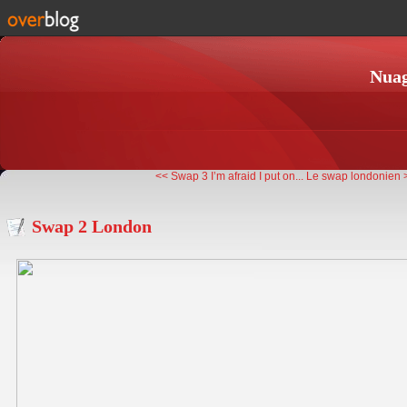
Nuag
<< Swap 3 I’m afraid I put on...
Le swap londonien 
Swap 2 London