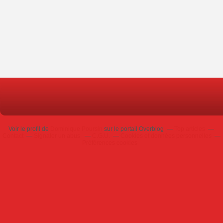
Voir le profil de
Dominique Poursin
sur le portail Overblog
Top articles
Contact
Signaler un abus
C.G.U.
Cookies et données personnelles
Préférences cookies