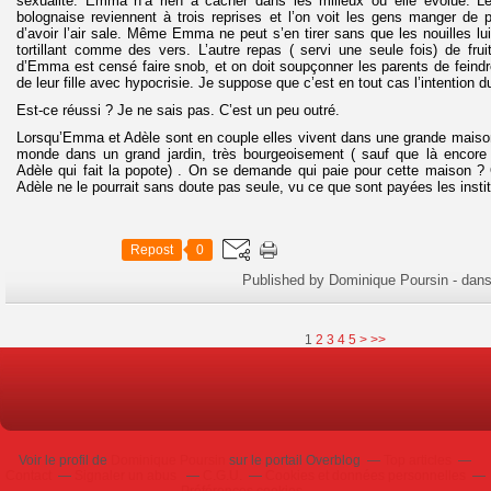
sexualité. Emma n’a rien à cacher dans les milieux où elle évolue. L
bolognaise reviennent à trois reprises et l’on voit les gens manger de
d’avoir l’air sale. Même Emma ne peut s’en tirer sans que les nouilles lu
tortillant comme des vers. L’autre repas ( servi une seule fois) de fru
d’Emma est censé faire snob, et on doit soupçonner les parents de feindr
de leur fille avec hypocrisie. Je suppose que c’est en tout cas l’intention 
Est-ce réussi ? Je ne sais pas. C’est un peu outré.
Lorsqu’Emma et Adèle sont en couple elles vivent dans une grande maison
monde dans un grand jardin, très bourgeoisement ( sauf que là encore
Adèle qui fait la popote) . On se demande qui paie pour cette maison ? Qu
Adèle ne le pourrait sans doute pas seule, vu ce que sont payées les instit
Repost
0
Published by Dominique Poursin
-
dan
1
2
3
4
5
>
>>
Voir le profil de
Dominique Poursin
sur le portail Overblog
Top articles
Contact
Signaler un abus
C.G.U.
Cookies et données personnelles
Préférences cookies