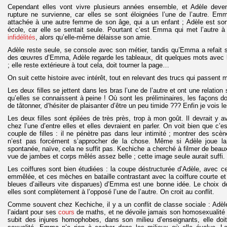
Cependant elles vont vivre plusieurs années ensemble, et Adèle devenir
rupture ne survienne, car elles se sont éloignées l’une de l’autre. Emma
attachée à une autre femme de son âge, qui a un enfant ; Adèle est sor
école, car elle se sentait seule. Pourtant c’est Emma qui met l’autre à 
infidélités
, alors qu’elle-même délaisse son amie.
Adèle reste seule, se console avec son métier, tandis qu’Emma a refait s
des œuvres d’Emma, Adèle regarde les tableaux, dit quelques mots avec le
; elle reste extérieure à tout cela, doit tourner la page…
On suit cette histoire avec intérêt, tout en relevant des trucs qui passent m
Les deux filles se jettent dans les bras l’une de l’autre et ont une relation
qu’elles se connaissent à peine ! Où sont les préliminaires, les façons d
de tâtonner, d’hésiter de plaisanter d’être un peu timide ??? Enfin je voi
Les deux filles sont épilées de très près, trop à mon goût. Il devrait y 
chez l’une d’entre elles et elles devraient en parler. On voit bien que c
couple de filles : il ne pénètre pas dans leur intimité ; montrer des scè
n’est pas forcément s’approcher de la chose. Même si Adèle joue la
spontanée, naïve, cela ne suffit pas. Kechiche a cherché à filmer de beaux 
vue de jambes et corps mêlés assez belle ; cette image seule aurait suffi.
Les coiffures sont bien étudiées : la coupe déstructurée d’Adèle, avec c
emmêlée, et ces mèches en bataille contrastant avec la coiffure courte e
bleues d’ailleurs vite disparues) d’Emma est une bonne idée. Le choix de
elles sont complètement à l’opposé l’une de l’autre. On croit au conflit.
Comme souvent chez Kechiche, il y a un conflit de classe sociale : Ad
l’aidant pour ses
cours
de maths, et ne dévoile jamais son homosexualité à 
subit des injures homophobes, dans son milieu d’enseignants, elle doi