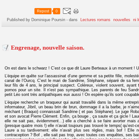
Repost
0
Published by Dominique Poursin
-
dans
Lectures romans
nouvelles
ni 
Engrenage, nouvelle saison.
On est dans le schwarz ! C’est ce que dit Laure Berteaux à un moment ! 
L’équipe en quête sur l’assassinat d’une gemme et sa petite fille, molest
canal de l’Ourcq. C’est le mari de Sandrine, Stéphane, séparé de sa femm
leur fils de 4 ans, le principal suspect. Coléreux, violent souvent, ayant 
pornos pour un site. Il n’est pas sympathique. Les parents de feu Sandri
petit Léo sont très antipathiques eux aussi ! On espère qu’ils sont coupab
L’équipe recherche un braqueur qui aurait travaillé dans la même entrepr
informateur, Jibril, un beau brin de brun, dommage il a la barbe, je n’aim
méchant ( Braquo) connaissait Sandrine ( et pas Stéphane). Le juge Roba
et son avocat Pierre Clément. Enfin, ça bouge , ça saute et ça gicle ! Lau
elle ne sait pas, évidemment…) elle a cherché à se faire avorter mais
(presque quatre mois !) elle n’avait toujours pas trouvé le temps( qu’est-c
Laure a su tardivement: elle n’avait plus ses règles, mais bof ! Elle 
contraception ? Bof , elle sait pas trop, avec toutes ces enquêtes, ses bais