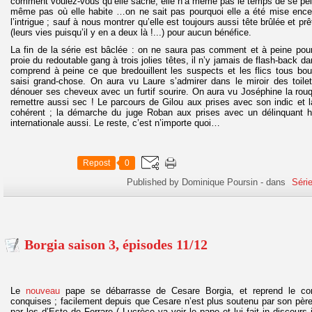
comment voulez-vous qu’elle sache, elle n’a même pas le temps de se pei
même pas où elle habite …on ne sait pas pourquoi elle a été mise encein
l’intrigue ; sauf à nous montrer qu’elle est toujours aussi tête brûlée et p
(leurs vies puisqu’il y en a deux là !...) pour aucun bénéfice.
La fin de la série est bâclée : on ne saura pas comment et à peine pour
proie du redoutable gang à trois jolies têtes, il n’y jamais de flash-back d
comprend à peine ce que bredouillent les suspects et les flics tous boule
saisi grand-chose. On aura vu Laure s’admirer dans le miroir des toilet
dénouer ses cheveux avec un furtif sourire. On aura vu Joséphine la rou
remettre aussi sec ! Le parcours de Gilou aux prises avec son indic et 
cohérent ; la démarche du juge Roban aux prises avec un délinquant ha
internationale aussi. Le reste, c’est n’importe quoi…
Repost
0
Published by Dominique Poursin
-
dans
Séri
Borgia saison 3, épisodes 11/12
Le
nouveau
pape se débarrasse de Cesare Borgia, et reprend le contr
conquises ; facilement depuis que Cesare n’est plus soutenu par son père ;
par les d’Este de Ferrare ( Lucrèce va voir le pape et lui fait in discours i