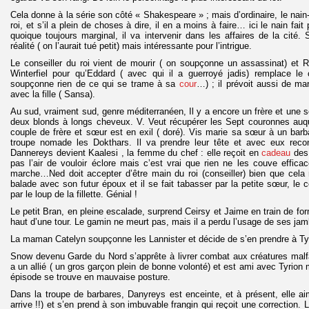
Cela donne à la série son côté « Shakespeare » ; mais d’ordinaire, le nain
roi, et s’il a plein de choses à dire, il en a moins à faire… ici le nain fait 
quoique toujours marginal, il va intervenir dans les affaires de la cité.
réalité ( on l’aurait tué petit) mais intéressante pour l’intrigue.
Le conseiller du roi vient de mourir ( on soupçonne un assassinat) et R
Winterfiel pour qu’Eddard ( avec qui il a guerroyé jadis) remplace le 
soupçonne rien de ce qui se trame à sa
cour
…) ; il prévoit aussi de ma
avec la fille ( Sansa).
Au sud, vraiment sud, genre méditerranéen, Il y a encore un frère et une 
deux blonds à longs cheveux. V. Veut récupérer les Sept couronnes auquel 
couple de frère et sœur est en exil ( doré). Vis marie sa sœur à un barb
troupe nomade les Dokthars. Il va prendre leur tête et avec eux reco
Dannereys devient Kaalesi , la femme du chef : elle reçoit en
cadeau
des 
pas l’air de vouloir éclore mais c’est vrai que rien ne les couve effic
marche…Ned doit accepter d’être main du roi (conseiller) bien que cela 
balade avec son futur époux et il se fait tabasser par la petite sœur, le co
par le loup de la fillette. Génial !
Le petit Bran, en pleine escalade, surprend Ceirsy et Jaime en train de forn
haut d’une tour. Le gamin ne meurt pas, mais il a perdu l’usage de ses ja
La maman Catelyn soupçonne les Lannister et décide de s’en prendre à Tyrio
Snow devenu Garde du Nord s’apprête à livrer combat aux créatures malfa
a un allié ( un gros garçon plein de bonne volonté) et est ami avec Tyrion 
épisode se trouve en mauvaise posture.
Dans la troupe de barbares, Danyreys est enceinte, et à présent, elle a
arrive !!) et s’en prend à son imbuvable frangin qui reçoit une correction