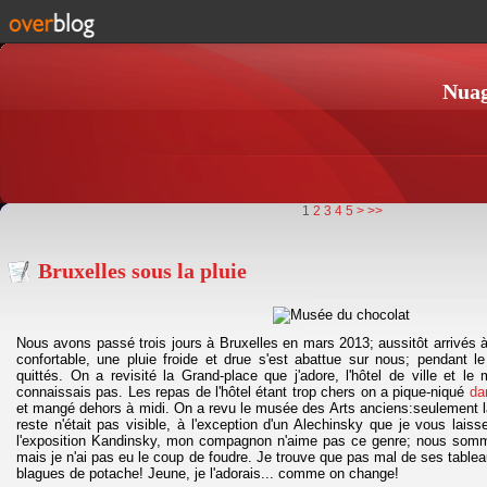
Nuag
1
2
3
4
5
>
>>
Bruxelles sous la pluie
Nous avons passé trois jours à Bruxelles en mars 2013; aussitôt arrivés 
confortable, une pluie froide et drue s'est abattue sur nous; pendant l
quittés. On a revisité la Grand-place que j'adore, l'hôtel de ville et le
connaissais pas. Les repas de l'hôtel étant trop chers on a pique-niqué
dan
et mangé dehors à midi. On a revu le musée des Arts anciens:seulement la 
reste n'était pas visible, à l'exception d'un Alechinsky que je vous laiss
l'exposition Kandinsky, mon compagnon n'aime pas ce genre; nous somm
mais je n'ai pas eu le coup de foudre. Je trouve que pas mal de ses table
blagues de potache! Jeune, je l'adorais... comme on change!