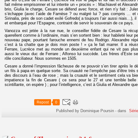
fait même emprisonner et lui intente un « procès » : Machiavel et Alexand
brio, Giulia le charge, Cesare se défend avec force, et rien n’y fait : Jul
s’échappe (avec l’aide de Farnèse ? ou malgré lui ? pas compris … et c
Sirinalia, près de son cadet exilé Gofredo( a toujours l’air aussi niais…), il
et embarqué pour l’Espagne, contraint de servir le souverain de ce pays.
Vanozza est jetée à la rue nue, le conseiller fidèle de Cesare la récup
querellent comme à l’ordinaire, mais s’en sortent bien : leur habileté leur 
nouveau pape, pourtant farouche ennemi de feu Rodrigo. Alexandre répè
c’est à ta chatte que je dois mon poste ! » ça le fait marrer. Il a réus
Ferrare, Lucrèce met au monde un deuxième enfant qui ne vit pas plus
aussi le vieux duc de Ferrare ; Alfonso lui succède. Les frères d’Este se
rôle conciliateur. Nous sommes en 1505.
Cesare a donné l’impression fâcheuse de ne pouvoir s’en tirer après le dé
un fils à papa en quelque sorte. Sa cruauté ne l’empêche pas d’être très 
des discours à l’eau de rose ; mais la cruauté et le sentiment cela va b
impatience la fin de Cesare ( ce sera pour le 27 et une terrible belle 
scintillante, on espère ) ; pour l’intelligence, c’est à Giulia et Alexandre qu
Repost
0
Published by Dominique Poursin
-
dans
Séri