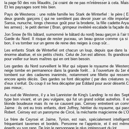
la page 50 des rois Maudits, j'ai craint de ne pas m'intéresser à cela. Mai
Et les paysages sont très bien.
Pays de Westeros : une noble famille les Stark de Winterfiel : le père ( E
deux grands garçons ( qui ne semblent pas devoir jouer un rôle important
Sansa, nunuche, longs cheveux goût pour la broderie, la fille cadette Ary
les armes) ; le petit dernier ( Bran, grimpeur invétéré escalade la façade d
Jon Snow (le fils bâtard, surnommé le bâtard du nord) beau garçon à l’air
Garde du Nord. Il risque de rester puceau, un beau gosse comme ça si
bon, il va tomber sur un genre de reine des neiges à coup sûr...
Les enfants Stark de Winterfiel ont chacun un loup, depuis que dans la 
énorme abattue, et six petits chiots. Celui de Jon est albinos. Ils grandisse
pour veiller sur leurs maîtres qui en ont bien besoin.
Les gardes du Nord surveillent le Mur qui sépare le royaume de Wester
neige tombe en permanence dans la grande forêt… à l’ouverture du 1er 
tombent sur des cadavres inanimés, notamment une fillette qui resse
encore après décès. Des gardes se font décapiter ( par des créatures sur
d’eux s’enfuit. Du coup il se fera décapiter par Eddard pour avoir déserté
pas mieux;.
Au sud de Westeros, il y a les Lannister de King's Landing: le roi des Se
type bon vivant, et un peu vulgaire, qui fut un grand soldat autrefois. Il 
blonde boudeuse mais ils ne se causent pas. Ceirsey entretient un com
Jaime : ils ont eu trois enfants, dont Joffrey, héritier du royaume, qui pas
Robert. Ceirsey est un paronyme de Circé, la méchante magicienne de L’
Le frère de Ceyrsei et Jaime, Tyrion, est nain, spécialement intelligent,
fréquentant tavernes et bordels. Personne ne l’apprécie, et il est même
égards vu son rang. De loin le personnage le plus intéressant du lot.