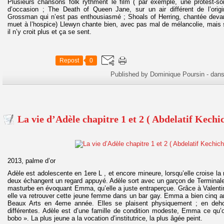
Plusieurs chansons folk rythment le film ( par exemple, une protest-
d’occasion ; The Death of Queen Jane, sur un air différent de l’origin
Grossman qui n’est pas enthousiasmé ; Shoals of Herring, chantée devan
muet à l’hospice) Llewyn chante bien, avec pas mal de mélancolie, mais s
il n’y croit plus et ça se sent.
Repost
0
Published by Dominique Poursin
-
dan
La vie d’Adèle chapitre 1 et 2 ( Abdelatif Kechi
2013, palme d’or
Adèle est adolescente en 1ere L , et encore mineure, lorsqu’elle croise l
deux échangent un regard appuyé. Adèle sort avec un garçon de Terminale (
masturbe en évoquant Emma, qu’elle a juste entraperçue. Grâce à Valenti
elle va retrouver cette jeune femme dans un bar gay. Emma a bien cinq an
Beaux Arts en 4eme année. Elles se plaisent physiquement ; en dehor
différentes. Adèle est d’une famille de condition modeste, Emma ce qu’
bobo ». La plus jeune a la vocation d’institutrice, la plus âgée peint.