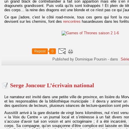
un grand black de contrebandier à fait son apparition mais elle s’en
dragounets grandissent. Puis voilà qu’ils sont kidnappés ! Et plein de t
des corps… la reine des dragons est une blonde et ce n'est pas ce qui j'aur
Ce que j'adore, c'est le côté road-movie, tous ces gens qui font la ro
devisent sur les chemins, font des
rencontres
hasardeuses dans les forêts.
Repost
0
Published by Dominique Poursin
-
dans
Séri
Serge Joncour L’écrivain national
Le narrateur est invité dans une petite ville de province, en lisière du Mor
et les responsables de la bibliothèque municipale : il devra y animer un a
des questions de lecteurs, plusieurs séances de lecture-question sont pré
Aussitôt arrivé à la gare distante de vingt bons kilomètres, nul n’est venu 
« la Voix du Centre » un journal local et s’intéresse à un fait divers 
s’accuse d’avoir tué son voisin et ami octogénaire ; il a été incarcéré,
corps. Sa compagne, qu’on soupçonne d’être complice est laissée en lib