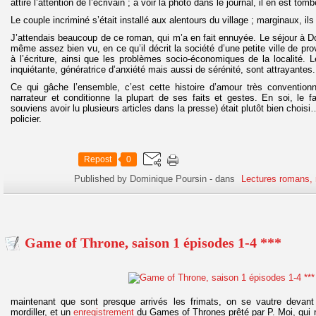
attire l’attention de l’écrivain ; à voir la photo dans le journal, il en est to
Le couple incriminé s’était installé aux alentours du village ; marginaux, ils 
J’attendais beaucoup de ce roman, qui m’a en fait ennuyée. Le séjour à Don
même assez bien vu, en ce qu’il décrit la société d’une petite ville de prov
à l’écriture, ainsi que les problèmes socio-économiques de la localité. L
inquiétante, génératrice d’anxiété mais aussi de sérénité, sont attrayantes.
Ce qui gâche l’ensemble, c’est cette histoire d’amour très conventionne
narrateur et conditionne la plupart de ses faits et gestes. En soi, le fa
souviens avoir lu plusieurs articles dans la presse) était plutôt bien chois
policier.
Repost
0
Published by Dominique Poursin
-
dans
Lectures romans, 
Game of Throne, saison 1 épisodes 1-4 ***
maintenant que sont presque arrivés les frimats, on se vautre devan
mordiller, et un
enregistrement
du Games of Thrones prêté par P. Moi, qui n