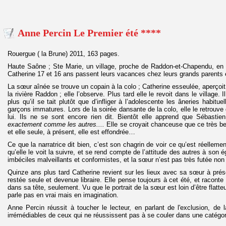
Anne Percin Le Premier été ****
Rouergue ( la Brune) 2011, 163 pages.
Haute Saône ; Ste Marie, un village, proche de Raddon-et-Chapendu, en 
Catherine 17 et 16 ans passent leurs vacances chez leurs grands parents e
La sœur aînée se trouve un copain à la colo ; Catherine esseulée, aperço
la rivière Raddon ; elle l’observe. Plus tard elle le revoit dans le village. 
plus qu’il se tait plutôt que d’infliger à l’adolescente les âneries habitue
garçons immatures. Lors de la soirée dansante de la colo, elle le retrouv
lui. Ils ne se sont encore rien dit. Bientôt elle apprend que Sébasti
exactement comme les autres....
Elle se croyait chanceuse que ce très be
et elle seule, à présent, elle est effondrée…
Ce que la narratrice dit bien, c’est son chagrin de voir ce qu’est réelleme
qu’elle le voit la suivre, et se rend compte de l’attitude des autres à son é
imbéciles malveillants et conformistes, et la sœur n’est pas très futée non
Quinze ans plus tard Catherine revient sur les lieux avec sa sœur à prés
restée seule et devenue libraire. Elle pense toujours à cet été, et racont
dans sa tête, seulement. Vu que le portrait de la sœur est loin d’être flatte
parle pas en vrai mais en imagination.
Anne Percin réussit à toucher le lecteur, en parlant de l'exclusion, de l
irrémédiables de ceux qui ne réussissent pas à se couler dans une catégor