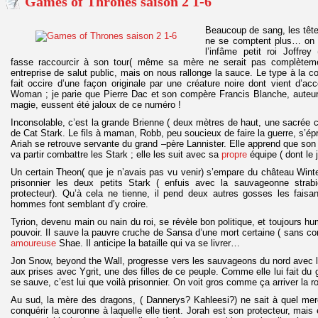
Games of Thrones saison 2 1-6
Beaucoup de sang, les têtes
ne se comptent plus… on 
l’infâme petit roi Joffrey
fasse raccourcir à son tour( même sa mère ne serait pas complètem
entreprise de salut public, mais on nous rallonge la sauce. Le type à la c
fait occire d’une façon originale par une créature noire dont vient d’a
Woman ; je parie que Pierre Dac et son compère Francis Blanche, auteurs
magie, eussent été jaloux de ce numéro !
Inconsolable, c’est la grande Brienne ( deux mètres de haut, une sacrée c
de Cat Stark. Le fils à maman, Robb, peu soucieux de faire la guerre, s’épre
Ariah se retrouve servante du grand –père Lannister. Elle apprend que son
va partir combattre les Stark ; elle les suit avec sa
propre
équipe ( dont le 
Un certain Theon( que je n’avais pas vu venir) s’empare du château Winterf
prisonnier les deux petits Stark ( enfuis avec la sauvageonne strabi
protecteur). Qu’à cela ne tienne, il pend deux autres gosses les faisa
hommes font semblant d’y croire.
Tyrion, devenu main ou nain du roi, se révèle bon politique, et toujours h
pouvoir. Il sauve la pauvre cruche de Sansa d’une mort certaine ( sans comp
amoureuse
Shae. Il anticipe la bataille qui va se livrer…
Jon Snow, beyond the Wall, progresse vers les sauvageons du nord avec le
aux prises avec Ygrit, une des filles de ce peuple. Comme elle lui fait du gr
se sauve, c’est lui que voilà prisonnier. On voit gros comme ça arriver la 
Au sud, la mère des dragons, ( Dannerys? Kahleesi?) ne sait à quel merc
conquérir la couronne à laquelle elle tient. Jorah est son protecteur, mais