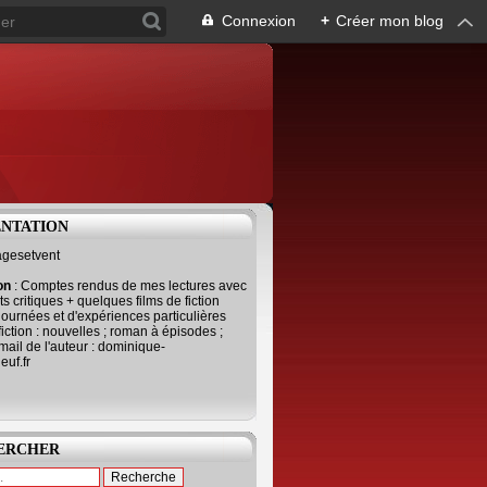
Connexion
+
Créer mon blog
ENTATION
agesetvent
ion
: Comptes rendus de mes lectures avec
s critiques + quelques films de fiction
journées et d'expériences particulières
fiction : nouvelles ; roman à épisodes ;
mail de l'auteur : dominique-
uf.fr
ERCHER