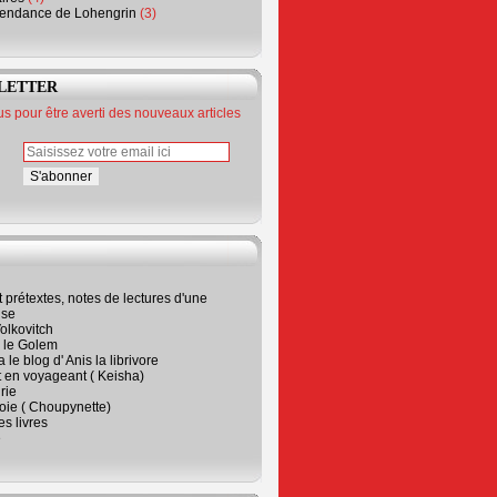
endance de Lohengrin
(3)
LETTER
 pour être averti des nouveaux articles
t prétextes, notes de lectures d'une
ise
olkovitch
a le Golem
 le blog d' Anis la librivore
t en voyageant ( Keisha)
rie
 joie ( Choupynette)
ses livres
e