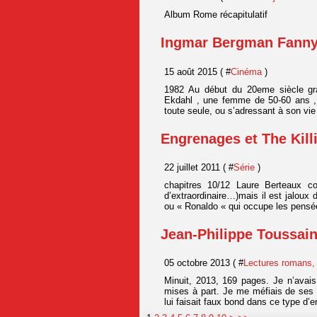
Album Rome récapitulatif
Ingmar Bergman Fanny 
15 août 2015 ( #
Cinéma
)
1982 Au début du 20eme siècle gr
Ekdahl , une femme de 50-60 ans , vi
toute seule, ou s’adressant à son vie
Engrenages et The Kill
22 juillet 2011 ( #
Série
)
chapitres 10/12 Laure Berteaux c
d’extraordinaire…)mais il est jaloux 
ou « Ronaldo « qui occupe les pensé
Jean-Philippe Toussain
05 octobre 2013 ( #
Lectures romans,
Minuit, 2013, 169 pages. Je n’avai
mises à part. Je me méfiais de ses h
lui faisait faux bond dans ce type d’e