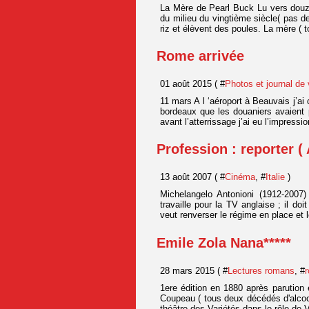
La Mère de Pearl Buck Lu vers douze
du milieu du vingtième siècle( pas d
riz et élèvent des poules. La mère ( 
Rome arrivée
01 août 2015 ( #
Photos et journal de
11 mars A l ‘aéroport à Beauvais j’ai
bordeaux que les douaniers avaient 
avant l’atterrissage j’ai eu l’impress
Profession : reporter (
13 août 2007 ( #
Cinéma
, #
Italie
)
Michelangelo Antonioni (1912-2007
travaille pour la TV anglaise ; il do
veut renverser le régime en place et l
Emile Zola Nana*****
28 mars 2015 ( #
Lectures romans
, #
1ere édition en 1880 après parution e
Coupeau ( tous deux décédés d'alcoo
théâtre des Variétés dans le rôle de 