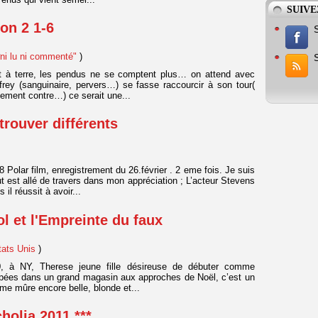
SUIVE
on 2 1-6
ni lu ni commenté"
)
t à terre, les pendus ne se comptent plus… on attend avec
ffrey (sanguinaire, pervers…) se fasse raccourcir à son tour(
ment contre…) ce serait une...
 trouver différents
 Polar film, enregistrement du 26.février . 2 eme fois. Je suis
t est allé de travers dans mon appréciation ; L’acteur Stevens
il réussit à avoir...
l et l'Empreinte du faux
tats Unis
)
, à NY, Therese jeune fille désireuse de débuter comme
upées dans un grand magasin aux approches de Noël, c’est un
me mûre encore belle, blonde et...
holia 2011 ***