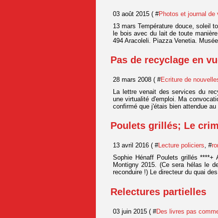
03 août 2015 ( #
Photos et journal de
13 mars Température douce, soleil tou
le bois avec du lait de toute manière
494 Aracoleli. Piazza Venetia. Musée 
Pas de recyclage en vu
28 mars 2008 ( #
Ecriture de nouvelle
La lettre venait des services du re
une virtualité d'emploi. Ma convocati
confirmé que j'étais bien attendue au 
Poulets grillés; Le cri
13 avril 2016 ( #
Lecture policiers
, #
ro
Sophie Hénaff Poulets grillés ****+
Montigny 2015. (Ce sera hélas le der
reconduire !) Le directeur du quai de
Relectures partielles
03 juin 2015 ( #
Des livres pas comme