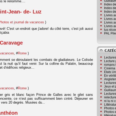
Guillaum
is le renomme....
Index de
Index de
int-Jean- de- Luz
Index des
Livres a
Livres a
Photos et journal de vacances
)
Livres a
Livres a
vé! C'est un endroit que j'adore! du côté terre, c'est joli aussi
lus réc
aïçabia
PAL Pile
 Caravage
CATÉ
 vacances
, #
Rome
)
Lecture
mment se déroulaient les combats de gladiateurs. Le Colisée
Lecture 
t la nuit qu’il faut venir. Sur la colline du Palatin, beaucoup
romans 
 d’édifices religieux...
Cinéma
Etats Un
En vérité
Angleter
Lecture
Jeux et 
 vacances
, #
Rome
)
Guillaum
Lectures
r gris et blanc façon Prince de Galles avec le gilet sans
relectur
 enceinte, ce n’est pas suffisamment bien cintré. Déjeuner en
ni lu ni
 vers 20 degrés. Musées du...
Littérat
Photos e
anthéon
Photos e
littérat