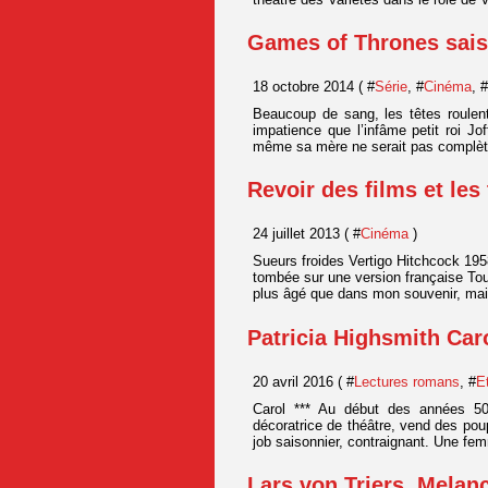
Games of Thrones sais
18 octobre 2014 ( #
Série
, #
Cinéma
, #
Beaucoup de sang, les têtes roulen
impatience que l’infâme petit roi Jo
même sa mère ne serait pas complète
Revoir des films et les
24 juillet 2013 ( #
Cinéma
)
Sueurs froides Vertigo Hitchcock 1958
tombée sur une version française Tou
plus âgé que dans mon souvenir, mais 
Patricia Highsmith Caro
20 avril 2016 ( #
Lectures romans
, #
E
Carol *** Au début des années 50
décoratrice de théâtre, vend des po
job saisonnier, contraignant. Une fem
Lars von Triers, Melanc