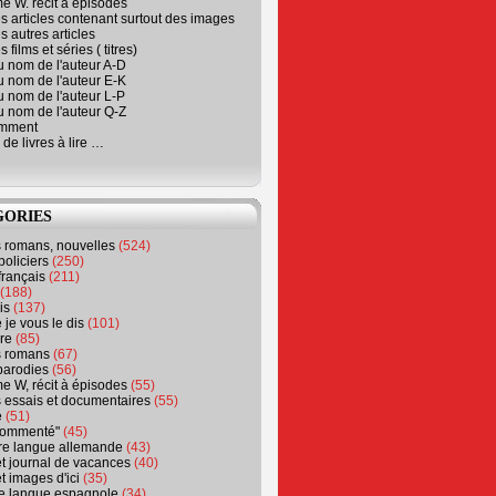
e W. récit à épisodes
s articles contenant surtout des images
s autres articles
 films et séries ( titres)
u nom de l'auteur A-D
u nom de l'auteur E-K
u nom de l'auteur L-P
u nom de l'auteur Q-Z
emment
 de livres à lire …
GORIES
s romans, nouvelles
(524)
policiers
(250)
français
(211)
(188)
is
(137)
 je vous le dis
(101)
re
(85)
s romans
(67)
parodies
(56)
e W, récit à épisodes
(55)
 essais et documentaires
(55)
e
(51)
 commenté"
(45)
ure langue allemande
(43)
t journal de vacances
(40)
t images d'ici
(35)
ure langue espagnole
(34)