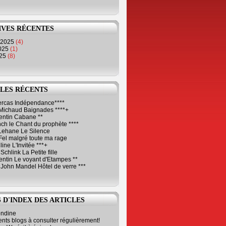
IVES RÉCENTES
 2025
(4)
2025
(1)
025
(8)
LES RÉCENTS
Cercas Indépendance****
Michaud Baignades ****+
entin Cabane **
ch le Chant du prophète ****
Lehane Le Silence
Fel malgré toute ma rage
ne L'Invitée ***+
Schlink La Petite fille
ntin Le voyant d'Etampes **
 John Mandel Hôtel de verre ***
 D'INDEX DES ARTICLES
ondine
ents blogs à consulter régulièrement!