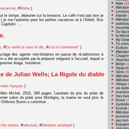
Italie
(33
littérat
 vacances
, #
Rome
)
Lecture
t le temps, déjeuner sur la terrasse. Le café n’est pas bon je
Irlande
(
 ( je me l’autorise pour les petites vacances et à l’hôtel). Bus
littérat
autobio
Capitolin :...
nouvell
Du tag a
e.
la Minui
My Dyla
Tu conn
s
, #
En vérité je vous le dis
, #
ni lu ni commenté"
)
Ecriture
littérat
cyclage des agents non-titulaires en passe de ré-admission à
Chagrins
on a été acceptée par le préposé siégeant à l'accueil, lequel a
Abandon
premier étage, troisième...
Belge
(1
Swap et
Série
(9
me de Julian Wells; La Rigole du diable
littérat
littérat
Afrique 
mans français
)
vie dubl
Aventure
 Albin Michel, 2015, 340 pages. Lauréate du prix du polar de
Des livr
nier salon du polar pour Montigny, la mairie ne veut plus le
Rome
(7
s Orfèvres Buron a constitué...
Australi
Ecosse
(
littérat
jeuness
pas bon
Espagn
 les autres
, #
relecture
, #
litérature asiatique
)
abécéda