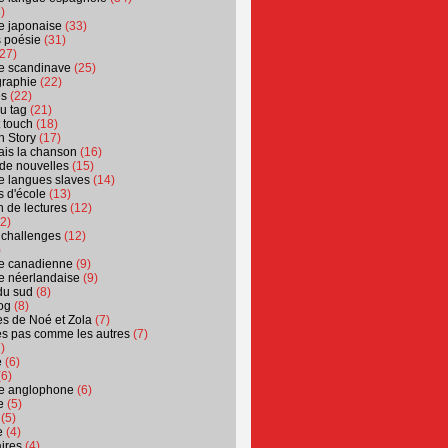
)
ure japonaise
(33)
s poésie
(31)
27)
ure scandinave
(25)
graphie
(22)
es
(22)
u tag
(21)
t touch
(18)
n Story
(17)
ais la chanson
(16)
 de nouvelles
(15)
ure langues slaves
(14)
 d'école
(13)
 de lectures
(12)
2)
 challenges
(12)
)
ure canadienne
(9)
ure néerlandaise
(9)
du sud
(8)
og
(8)
s de Noé et Zola
(7)
es pas comme les autres
(7)
)
e
(6)
6)
ure anglophone
(6)
e
(5)
(5)
e
(4)
ires
(4)