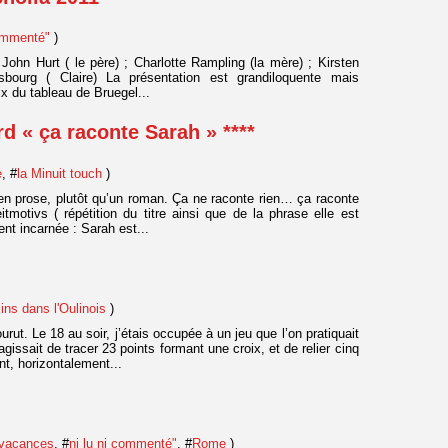
commenté"
)
: John Hurt ( le père) ; Charlotte Rampling (la mère) ; Kirsten
sbourg ( Claire) La présentation est grandiloquente mais
ix du tableau de Bruegel...
d « ça raconte Sarah » ****
e
, #
la Minuit touch
)
n prose, plutôt qu’un roman. Ça ne raconte rien… ça raconte
motivs ( répétition du titre ainsi que de la phrase elle est
nt incarnée : Sarah est...
ins dans l'Oulinois
)
t. Le 18 au soir, j’étais occupée à un jeu que l’on pratiquait
gissait de tracer 23 points formant une croix, et de relier cinq
nt, horizontalement...
 vacances
, #
ni lu ni commenté"
, #
Rome
)