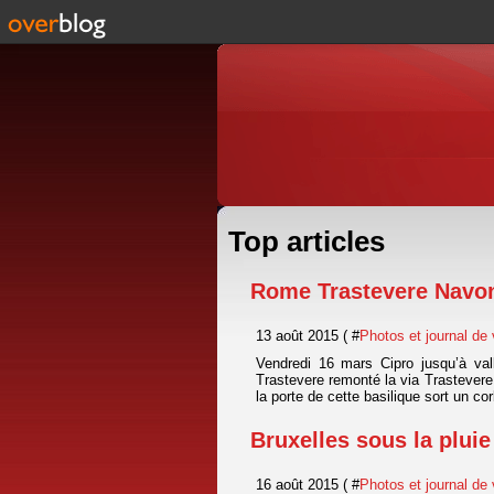
Top articles
Rome Trastevere Navo
13 août 2015 ( #
Photos et journal de
Vendredi 16 mars Cipro jusqu’à val
Trastevere remonté la via Trastevere
la porte de cette basilique sort un corb
Bruxelles sous la pluie
16 août 2015 ( #
Photos et journal de