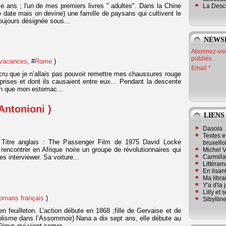
 ans ; l'un de mes premiers livres " adultes". Dans la Chine
La Desc
e date mais on devine) une famille de paysans qui cultivent le
toujours désignée sous...
NEWS
Abonnez-vous
publiés.
 vacances
, #
Rome
)
Email
 cru que je n’allais pas pouvoir remettre mes chaussures rouge
prises et dont ils causaient entre eux… Pendant la descente
ion que mon estomac...
 Antonioni )
LIENS
Dasola
Textes e
) Titre anglais : The Passenger Film de 1975 David Locke
bruxello
it rencontrer en Afrique noire un groupe de révolutionnaires qui
Michel V
Carmill
es interviewer. Sa voiture...
Littérama
En lisan
Ma librai
Y'a d'la
Lilly et 
romans français
)
Sibyllin
n feuilleton. L’action débute en 1868 ;fille de Gervaise et de
lisme dans l’Assommoir) Nana a dix sept ans, elle débute au
Vénus qui vient semer...