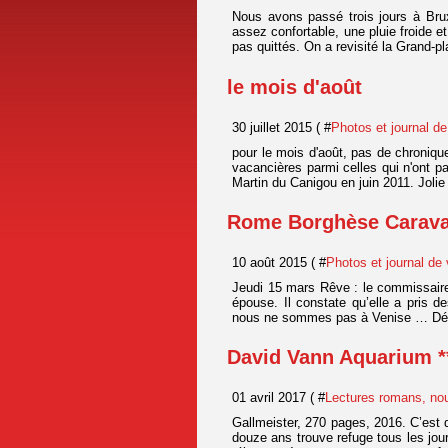
Nous avons passé trois jours à Brux
assez confortable, une pluie froide e
pas quittés. On a revisité la Grand-pl
le mois d'août
30 juillet 2015 ( #
Photos et journal d
pour le mois d'août, pas de chronique
vacancières parmi celles qui n'ont p
Martin du Canigou en juin 2011. Joli
Rome Borghèse Carava
10 août 2015 ( #
Photos et journal de
Jeudi 15 mars Rêve : le commissaire
épouse. Il constate qu’elle a pris 
nous ne sommes pas à Venise … Dépar
David Vann Aquarium *
01 avril 2017 ( #
Lectures romans, no
Gallmeister, 270 pages, 2016. C’est d
douze ans trouve refuge tous les jour