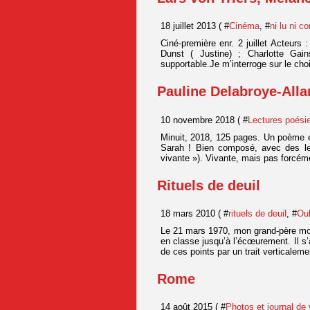
18 juillet 2013 ( #
Cinéma
, #
ni lu ni 
Ciné-première enr. 2 juillet Acteurs 
Dunst ( Justine) ; Charlotte Gain
supportable.Je m’interroge sur le cho
Pauline Delabroye-Allar
10 novembre 2018 ( #
Lectures poési
Minuit, 2018, 125 pages. Un poème e
Sarah ! Bien composé, avec des leit
vivante »). Vivante, mais pas forcéme
Rituels de deuil
18 mars 2010 ( #
rituels de deuil
, #
Oul
Le 21 mars 1970, mon grand-père mouru
en classe jusqu’à l’écœurement. Il s’a
de ces points par un trait verticaleme
Rome
14 août 2015 ( #
Photos et journal de