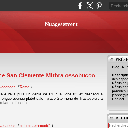
Nuagesetvent
PRÉS
Blog
: Nu
ne San Clemente Mithra ossobucco
Descript
des aspect
Récits de 
 vacances
, #
Rome
)
Récits de 
parodies. 
le Aurélia puis un genre de RER la ligne fr3 et descend à
jeanne@ne
 longue avenue plutôt sale ; place Ste marie de Trastevere : à
Contact
illard et l’on s’est...
RECH
 vacances
, #
ni lu ni commenté"
)