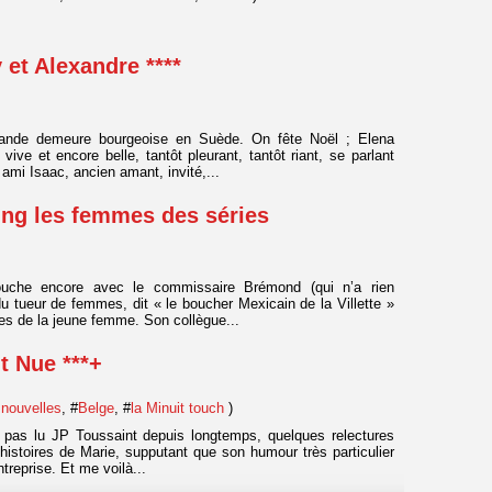
et Alexandre ****
ande demeure bourgeoise en Suède. On fête Noël ; Elena
ve et encore belle, tantôt pleurant, tantôt riant, se parlant
 ami Isaac, ancien amant, invité,...
ing les femmes des séries
ouche encore avec le commissaire Brémond (qui n’a rien
du tueur de femmes, dit « le boucher Mexicain de la Villette »
es de la jeune femme. Son collègue...
t Nue ***+
 nouvelles
, #
Belge
, #
la Minuit touch
)
s pas lu JP Toussaint depuis longtemps, quelques relectures
istoires de Marie, supputant que son humour très particulier
ntreprise. Et me voilà...