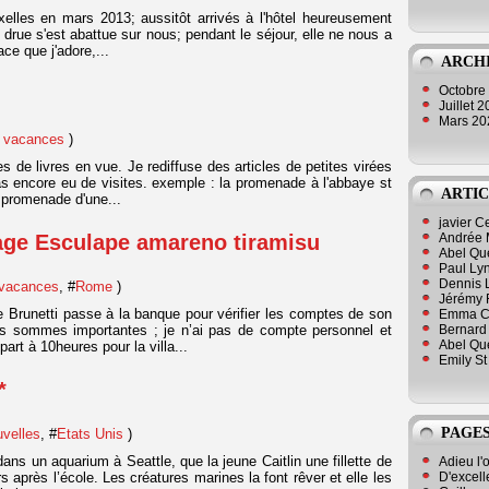
elles en mars 2013; aussitôt arrivés à l'hôtel heureusement
t drue s'est abattue sur nous; pendant le séjour, elle ne nous a
ace que j'adore,...
ARCH
Octobre
Juillet 
Mars 2
e vacances
)
s de livres en vue. Je rediffuse des articles de petites virées
as encore eu de visites. exemple : la promenade à l'abbaye st
ARTIC
e promenade d'une...
javier 
ge Esculape amareno tiramisu
Andrée 
Abel Qu
Paul Lyn
Dennis 
 vacances
, #
Rome
)
Jérémy 
 Brunetti passe à la banque pour vérifier les comptes de son
Emma Cli
Bernard 
des sommes importantes ; je n’ai pas de compte personnel et
Abel Que
t à 10heures pour la villa...
Emily St
*
PAGES
uvelles
, #
Etats Unis
)
ans un aquarium à Seattle, que la jeune Caitlin une fillette de
Adieu l'
D'excell
s après l’école. Les créatures marines la font rêver et elle les