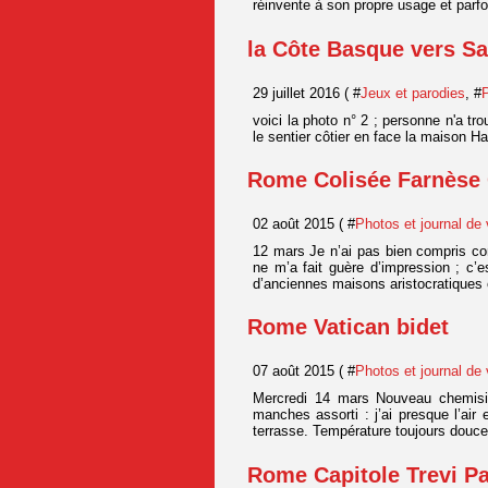
réinvente à son propre usage et parfo
la Côte Basque vers Sa
29 juillet 2016 ( #
Jeux et parodies
, #
voici la photo n° 2 ; personne n'a trou
le sentier côtier en face la maison H
Rome Colisée Farnèse
02 août 2015 ( #
Photos et journal de
12 mars Je n’ai pas bien compris co
ne m’a fait guère d’impression ; c’es
d’anciennes maisons aristocratiques et
Rome Vatican bidet
07 août 2015 ( #
Photos et journal de
Mercredi 14 mars Nouveau chemisie
manches assorti : j’ai presque l’air
terrasse. Température toujours douce
Rome Capitole Trevi P