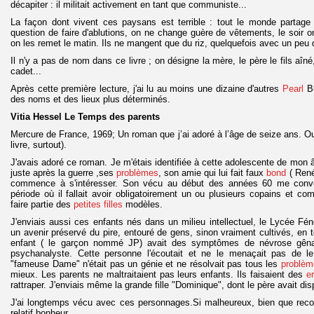
décapiter : il militait activement en tant que communiste...
La façon dont vivent ces paysans est terrible : tout le monde partage l
question de faire d'ablutions, on ne change guère de vêtements, le soir 
on les remet le matin. Ils ne mangent que du riz, quelquefois avec un peu
Il n'y a pas de nom dans ce livre ; on désigne la mère, le père le fils aîné, l
cadet...
Après cette première lecture, j'ai lu au moins une dizaine d'autres
Pearl
Bu
des noms et des lieux plus déterminés.
Vitia Hessel Le Temps des parents
Mercure de France, 1969; Un roman que j’ai adoré à l’âge de seize ans. Ouh l
livre, surtout).
J'avais adoré ce roman. Je m'étais identifiée à cette adolescente de mon 
juste après la guerre ,ses
problèmes
, son amie qui lui fait faux
bond
( René
commence à s'intéresser. Son vécu au début des années 60 me conve
période où il fallait avoir obligatoirement un ou plusieurs copains et c
faire partie des
petites filles
modèles.
J'enviais aussi ces enfants nés dans un milieu intellectuel, le Lycée Fén
un avenir préservé du pire, entouré de gens, sinon vraiment cultivés, en to
enfant ( le garçon nommé JP) avait des symptômes de névrose gênan
psychanalyste. Cette personne l'écoutait et ne le menaçait pas de le
"fameuse Dame" n'était pas un génie et ne résolvait pas tous les
problèm
mieux. Les parents ne maltraitaient pas leurs enfants. Ils faisaient des
er
rattraper. J'enviais même la grande fille "Dominique", dont le père avait di
J'ai longtemps vécu avec ces personnages.Si malheureux, bien que rec
relatif bonheur.