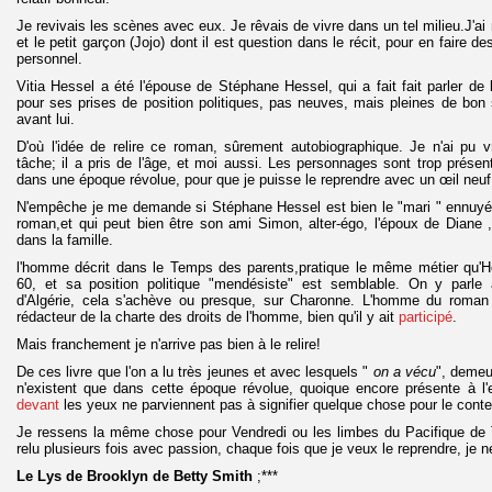
Je revivais les scènes avec eux. Je rêvais de vivre dans un tel milieu.J'ai 
et le petit garçon (Jojo) dont il est question dans le récit, pour en faire d
personnel.
Vitia Hessel a été l'épouse de Stéphane Hessel, qui a fait fait parler de
pour ses prises de position politiques, pas neuves, mais pleines de bon
avant lui.
D'où l'idée de relire ce roman, sûrement autobiographique. Je n'ai pu v
tâche; il a pris de l'âge, et moi aussi. Les personnages sont trop présen
dans une époque révolue, pour que je puisse le reprendre avec un œil neuf
N'empêche je me demande si Stéphane Hessel est bien le "mari " ennuyé m
roman,et qui peut bien être son ami Simon, alter-égo, l'époux de Diane , 
dans la famille.
l'homme décrit dans le Temps des parents,pratique le même métier qu'
60, et sa position politique "mendésiste" est semblable. On y parl
d'Algérie, cela s'achève ou presque, sur Charonne. L'homme du roman 
rédacteur de la charte des droits de l'homme, bien qu'il y ait
participé
.
Mais franchement je n'arrive pas bien à le relire!
De ces livre que l'on a lu très jeunes et avec lesquels "
on a vécu
", demeu
n'existent que dans cette époque révolue, quoique encore présente à l'e
devant
les yeux ne parviennent pas à signifier quelque chose pour le conte
Je ressens la même chose pour Vendredi ou les limbes du Pacifique de To
relu plusieurs fois avec passion, chaque fois que je veux le reprendre, je n
Le Lys de Brooklyn de Betty Smith
;***