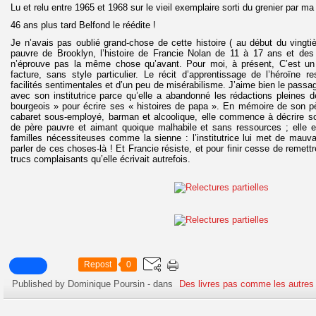
Lu et relu entre 1965 et 1968 sur le vieil exemplaire sorti du grenier par m
46 ans plus tard Belfond le réédite !
Je n’avais pas oublié grand-chose de cette histoire ( au début du vingti
pauvre de Brooklyn, l’histoire de Francie Nolan de 11 à 17 ans et des
n’éprouve pas la même chose qu’avant. Pour moi, à présent, C’est un
facture, sans style particulier. Le récit d’apprentissage de l’héroïne r
facilités sentimentales et d’un peu de misérabilisme. J’aime bien le passag
avec son institutrice parce qu’elle a abandonné les rédactions pleines de
bourgeois » pour écrire ses « histoires de papa ». En mémoire de son pè
cabaret sous-employé, barman et alcoolique, elle commence à décrire son
de père pauvre et aimant quoique malhabile et sans ressources ; elle en
familles nécessiteuses comme la sienne : l’institutrice lui met de mauv
parler de ces choses-là ! Et Francie résiste, et pour finir cesse de remettr
trucs complaisants qu’elle écrivait autrefois.
Repost
0
Published by Dominique Poursin
-
dans
Des livres pas comme les autres