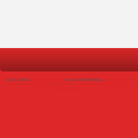
Voir le profil de
Dominique Poursin
sur le portail Overblog
Top articles
Contact
Signaler un abus
C.G.U.
Cookies et données personnelles
Préférences cookies