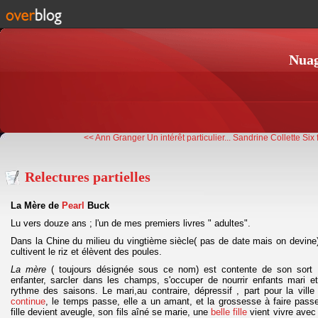
Nuag
<< Ann Granger Un intérêt particulier...
Sandrine Collette Six 
Relectures partielles
La Mère de
Pearl
Buck
Lu vers douze ans ; l'un de mes premiers livres " adultes".
Dans la Chine du milieu du vingtième siècle( pas de date mais on devine
cultivent le riz et élèvent des poules.
La mère
( toujours désignée sous ce nom) est contente de son sort : 
enfanter, sarcler dans les champs, s'occuper de nourrir enfants mari et 
rythme des saisons. Le mari,au contraire, dépressif , part pour la vill
continue
, le temps passe, elle a un amant, et la grossesse à faire pas
fille devient aveugle, son fils aîné se marie, une
belle fille
vient vivre avec e