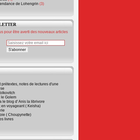
endance de Lohengrin
(3)
LETTER
 pour être averti des nouveaux articles
t prétextes, notes de lectures d'une
ise
olkovitch
a le Golem
 le blog d' Anis la librivore
t en voyageant ( Keisha)
rie
 joie ( Choupynette)
ses livres
e