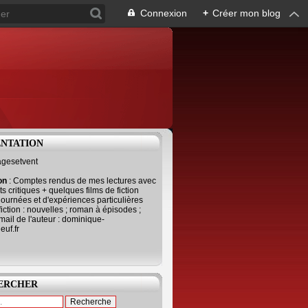
Connexion
+
Créer mon blog
ENTATION
agesetvent
ion
: Comptes rendus de mes lectures avec
s critiques + quelques films de fiction
journées et d'expériences particulières
fiction : nouvelles ; roman à épisodes ;
mail de l'auteur : dominique-
uf.fr
ERCHER