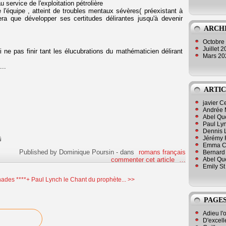
 service de l'exploitation pétrolière
'équipe , atteint de troubles mentaux sévères( préexistant à
era que développer ses certitudes délirantes jusqu'à devenir
ARCH
Octobre
Juillet 
li ne pas finir tant les élucubrations du mathématicien délirant
Mars 2
...
ARTIC
javier 
Andrée 
Abel Qu
Paul Lyn
Dennis 
Jérémy 
Emma Cli
Published by Dominique Poursin
-
dans
romans français
Bernard 
Abel Que
commenter cet article
…
Emily St
ades ****+
Paul Lynch le Chant du prophète... >>
PAGES
Adieu l'
D'excell