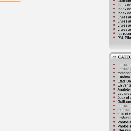
Guillaum
Index de
Index de
Index des
Livres a
Livres a
Livres a
Livres a
lus réc
PAL Pile
CATÉ
Lecture
Lecture 
romans 
Cinéma
Etats Un
En vérité
Angleter
Lecture
Jeux et 
Guillaum
Lectures
relectur
ni lu ni
Littérat
Photos e
Photos e
littérat