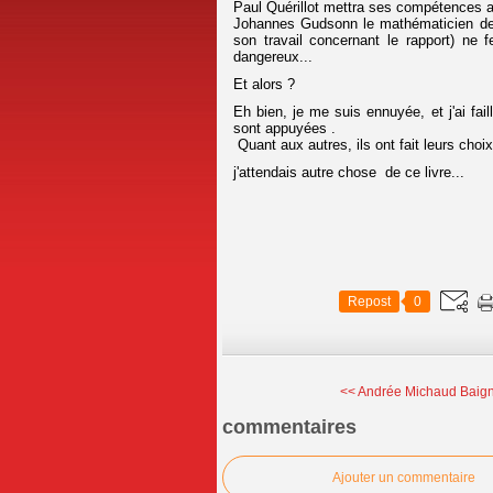
Paul Quérillot mettra ses compétences au
Johannes Gudsonn le mathématicien de l
son travail concernant le rapport) ne f
dangereux...
Et alors ?
Eh bien, je me suis ennuyée, et j'ai fail
sont appuyées .
Quant aux autres, ils ont fait leurs choix
j'attendais autre chose de ce livre...
Repost
0
<< Andrée Michaud Baign
commentaires
Ajouter un commentaire