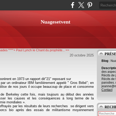
Nuagesetvent
ades ****+
Paul Lynch le Chant du prophète... >>
PRÉS
20 octobre 2025
Blog
: Nu
Descript
des aspect
Récits de 
aborèrent en 1973 un rapport dit"21" reposant sur
Récits de 
parodies. 
par un ordinateur IBM familièrement appelé " Gros Bébé"; en
jeanne@ne
 utilise de nos jours il occupe beaucoup de place et consomme
Contact
 de Berkeley cette fois, mais toujours au début des années
alyser les causes et les conséquences à long terme de la
omie mondiales ».
frayés par les résultats de leurs recherches se dirigent vers
RECH
s porcs bio après des essais de militantisme moyennement