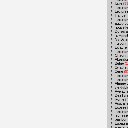
Italie
(33
littérat
Lecture
Irlande
(
littérat
autobio
nouvell
Du tag a
la Minui
My Dyla
Tu conn
Ecriture
littérat
Chagrins
Abandon
Belge
(1
Swap et
Série
(9
littérat
littérat
Afrique 
vie dubl
Aventure
Des livr
Rome
(7
Australi
Ecosse
(
littérat
jeuness
pas bon
Espagn
abécéda