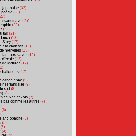
)
ure japonaise
(33)
s poésie
(31)
27)
ure scandinave
(25)
graphie
(22)
es
(22)
u tag
(21)
t touch
(18)
n Story
(17)
ais la chanson
(16)
 de nouvelles
(15)
ure langues slaves
(14)
 d'école
(13)
 de lectures
(12)
2)
 challenges
(12)
)
ure canadienne
(9)
ure néerlandaise
(9)
du sud
(8)
og
(8)
s de Noé et Zola
(7)
es pas comme les autres
(7)
)
e
(6)
6)
ure anglophone
(6)
e
(5)
(5)
e
(4)
ires
(4)