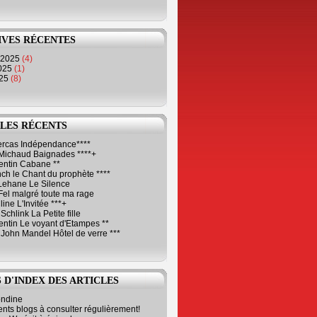
IVES RÉCENTES
 2025
(4)
2025
(1)
025
(8)
LES RÉCENTS
Cercas Indépendance****
Michaud Baignades ****+
entin Cabane **
ch le Chant du prophète ****
Lehane Le Silence
Fel malgré toute ma rage
ne L'Invitée ***+
Schlink La Petite fille
ntin Le voyant d'Etampes **
 John Mandel Hôtel de verre ***
 D'INDEX DES ARTICLES
ondine
ents blogs à consulter régulièrement!