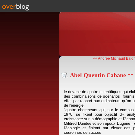
<< Andrée Michaud Baign
Abel Quentin Cabane **
le devenir de quatre scientifiques qui él
des combinaisons de scénarios fournis 
effet par rapport aux ordinateurs qu'on
de l'énergie.
"quatre chercheurs qui, sur le campus
1970, se fixent pour objectif d'« an
croissance sur la démographie et l'écon
Mildred Dundee et son époux Eugène : ef
l'écologie et finiront par élever de
couronnés de succès