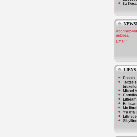
La Desc
NEWS
Abonnez-vous
publiés.
Email
LIENS
Dasola
Textes e
bruxello
Michel V
Carmill
Littérama
En lisan
Ma librai
Y'a d'la
Lilly et 
Sibyllin