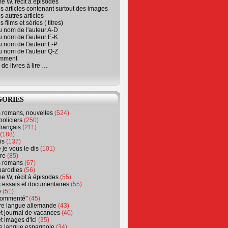
e W. récit à épisodes
s articles contenant surtout des images
s autres articles
 films et séries ( titres)
u nom de l'auteur A-D
u nom de l'auteur E-K
u nom de l'auteur L-P
u nom de l'auteur Q-Z
emment
 de livres à lire …
GORIES
s romans, nouvelles
(524)
policiers
(250)
français
(211)
(188)
is
(137)
 je vous le dis
(101)
re
(85)
s romans
(67)
parodies
(56)
e W, récit à épisodes
(55)
 essais et documentaires
(55)
e
(51)
 commenté"
(45)
ure langue allemande
(43)
t journal de vacances
(40)
t images d'ici
(35)
ure langue espagnole
(34)