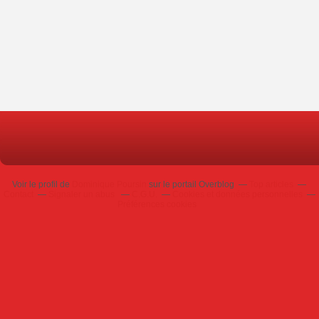
Voir le profil de
Dominique Poursin
sur le portail Overblog
Top articles
Contact
Signaler un abus
C.G.U.
Cookies et données personnelles
Préférences cookies