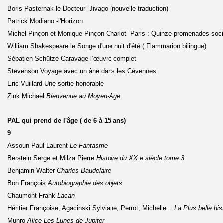
Boris Pasternak le Docteur Jivago (nouvelle traduction)
Patrick Modiano -l'Horizon
Michel Pinçon et Monique Pinçon-Charlot Paris : Quinze promenades soci
William Shakespeare le Songe d'une nuit d'été ( Flammarion bilingue)
Sébatien Schütze Caravage l’œuvre complet
Stevenson Voyage avec un âne dans les Cévennes
Eric Vuillard Une sortie honorable
Zink Michaël
Bienvenue au Moyen-Age
PAL qui prend de l'âge ( de 6 à 15 ans)
9
Assoun Paul-Laurent
Le Fantasme
Berstein Serge et Milza Pierre
Histoire du XX e siècle tome 3
Benjamin Walter
Charles Baudelaire
Bon François
Autobiographie des objets
Chaumont Frank
Lacan
Héritier Françoise, Agacinski Sylviane, Perrot, Michelle...
La Plus belle hi
Munro
Alice
Les Lunes de Jupiter