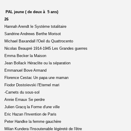
PAL jeune ( de deux à 5 ans)
26
Hannah Arendt le Système totalitaire
Sandrine Andrews Berthe Morisot
Michael Baxandall l'Oeil du Quattrocento
Nicolas Beaupré 1914-1945 Les Grandes guerres
Emma Becker la Maison
Jean Bollack Héraclite ou la séparation
Emmanuel Bove Armand
Florence Cestac Un papa une maman
Fiodor Dostoïevski l'Eternel mari
-Carnets du sous-sol
Annie Ernaux Se perdre
Julien Gracq la Forme d'une ville
Eric Hazan l'Invention de Paris
Peter Handke la femme gauchère
Milan Kundera l'Insoutenable légèreté de l'être