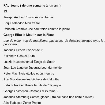
PAL jeune ( de une semaine à un an )
13
Joseph Andras Pour vous combattre
Sorj Chalandon Mon traître
Deborah Crombie une eau froide comme la pierre
George Eliot le Moulin sur la Floss
trop de mélo, trop de moralisme, pas assez de distance ironique entre le 
principaux
Jacques Expert L'Ascenseur
Elizabeth Gaskell Ruth
Laszlo Krasznahorkai Tango de Satan
Jean-Luc Lagorce Jusqu'au bout du monde
Peter May Trois étoiles et un meurtre
Abir Muckherjee les bûchers de Calcutta
Patrick Radden Keefe le Fils de l'oligarque
Georges Simenon -Romans durs tome 2
Jacques Sternberg Contes glacés ( trouvé dans une boîte à livres)
Alia Trabucco Zeran Propre