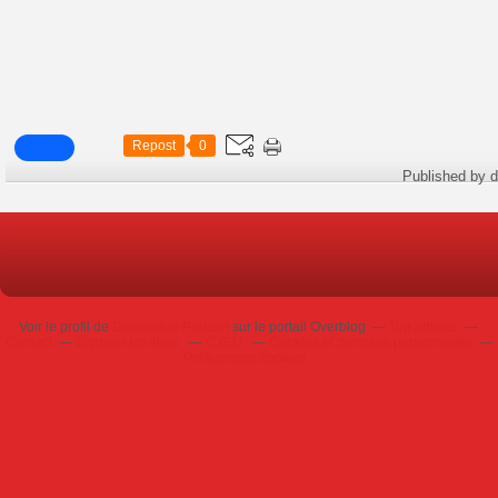
Repost
0
Published by d
Voir le profil de
Dominique Poursin
sur le portail Overblog
Top articles
Contact
Signaler un abus
C.G.U.
Cookies et données personnelles
Préférences cookies