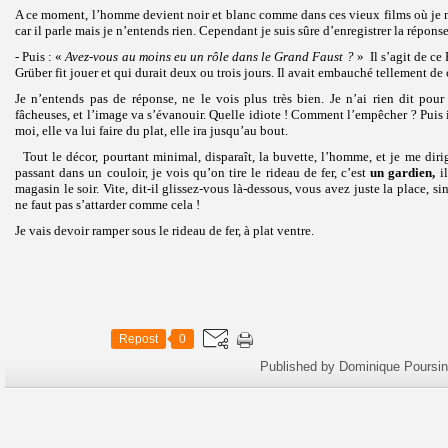
A ce moment, l’homme devient noir et blanc comme dans ces vieux films où je ne
car il parle mais je n’entends rien. Cependant je suis sûre d’enregistrer la répons
- Puis : «
Avez-vous au moins eu un rôle dans le Grand Faust ?
» Il s’agit de c
Grüber fit jouer et qui durait deux ou trois jours. Il avait embauché tellement 
Je n’entends pas de réponse, ne le vois plus très bien. Je n’ai rien dit pour 
fâcheuses, et l’image va s’évanouir. Quelle idiote ! Comment l’empêcher ? Puis 
moi, elle va lui faire du plat, elle ira jusqu’au bout.
Tout le décor, pourtant minimal, disparaît, la buvette, l’homme, et je me dirig
passant dans un couloir, je vois qu’on tire le rideau de fer, c’est
un gardien,
il
magasin le soir. Vite, dit-il glissez-vous là-dessous, vous avez juste la place, si
ne faut pas s’attarder comme cela !
Je vais devoir ramper sous le rideau de fer, à plat ventre.
Repost
0
Published by Dominique Poursin