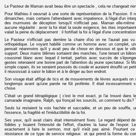
Le Pasteur de Maman avait beau être un spectacle , cela ne changeait rien à
Pour Mathieu il oeuvrait à une sorte de représentation de la Passion. Il 
dimanches, mais certains l'attendaient avec impatience, à l'égal d'un interp
des murmures de déception lorsqu'il n'officiait pas. Maman elle-même
aucune régularité : avoir la foi était la seule exigence, les rites importai
valait la peine du déplacement : il fortifiait la foi à l'égal d'une concentrati
Le Pasteur n'officiait pas derrière la chaire d'où on ne l'aurait pas v
orthopédique. Le voyant habillé comme un homme avec un complet, un
pensait néanmoins qu'il y avait peu de chose en dessous et que le vête
support. Deux mains blêmes sortaient des manches, l'une tenant un bâton
coussinet blanc avec lequel il tentait, parfois avec succès de s'éponge
gestes retenaient une bonne part de l'attention du jeune spectateur. Si M
simple copain, ils se seraient poussés du coude et auraient étouffé un petit
il réussissait à saisir le bâton et à le diriger au bon endroit.
Son visage était affligé de tics et de mouvements de lèvres auxquels on s
longtemps avant qu'une parole ne fût proférée. Il était incessamment su
chose.
C'était un grand tétraplégique ( c'est le mot exact, je l'ai trouvé dans 
camarade imaginaire, Ralph, qui fronçait les sourcils, un comment tu dis? 
Seuls lui restaient la voix hachée et saccadée, et un peu de souffle, u
l'essence, la fragilité et l'irréductibilité de la foi.
Ses yeux, qu'il avait clairs était intensément fixes. Le regard dépend de
fidèles y lisaient l'intensité de l'effort, d'autres la lueur de l'espoir
exactement à faire le sermon, mot qu'il n'eût pas aimé. Pourtant ce
résistance de ce type de service religieux et qui prend la forme du co