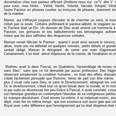
dissertation chez tout pasteur officiant (Arrêtons-nous sur ce"V. des V. t
pour vous, mes frères… Vérité, Vanité, Volonté, Vacuité, Volupté, Véné
l'autre Pasteur en phrases courtes ou tronçons de phrases, durement éno
de la matière.
Mamie, qui s'efforçait toujours d'écouter et de chercher un sens, le trouvai
n'était pas la seule. Certains préféraient le pasteur-adjoint, le stagiaire
le Pasteur était un Elu. Un dessein de Dieu avait amené cet homme-là à 
Passion, ses grimaces et ses balbutiements ses témoignages authent
mieux que les plus raffinées des éloquences verbales.
Maman venait féliciter le Pasteur , quand il avait ainsi assuré le service, 
allure, toute une vie déferlait en quelques minutes, petits détails et gra
sentait obligé, Maman le désignant, de serrer une main d'agonisan
Certainement, il lui était arrivé d'éprouver de la crainte, de l'exaltation et u
Mathieu avait lu dans Pascal, en Quatrième, l'assemblage de textes in
sans Dieu".
sans que ce fut demandé par aucun professeur. Des fragmen
observant simplement la condition humaine , on tirait des effets dramat
s'était facilement persuadé que l'homme, héros de part son être même, s'
plus il vivait cela sans Dieu, et sans le Divertissement, atteignait les s
Or, le divertissement, c'était tout ce qu'on faisait dans le monde, et le mon
et par suite se divertissait fort peu.Grâce à Pascal, il avait constaté, croyai
son héroïque grandeur en contemplant l'étendue de sa vertigineuse petitesse
lui manque absolument. Cruel envers lui-même, il se méprisait-moins, peut
dépit, mais fier en même temps, que son existence soit aussi gaie que cel
Royal avec cette différence que l'enseignement qui lui était dispensé était 