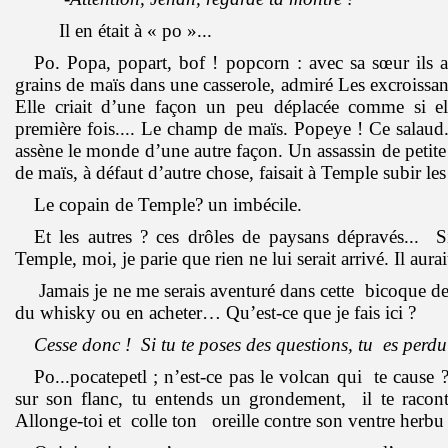
Il en était à « po »...
Po. Popa, popart, bof ! popcorn : avec sa sœur ils av
grains de maïs dans une casserole, admiré Les excroissan
Elle criait d’une façon un peu déplacée comme si el
première fois.... Le champ de maïs. Popeye ! Ce salau
assène le monde d’une autre façon. Un assassin de petite 
de maïs, à défaut d’autre chose, faisait à Temple subir le
Le copain de Temple? un imbécile.
Et les autres ? ces drôles de paysans dépravés... 
Temple, moi, je parie que rien ne lui serait arrivé. Il aura
Jamais je ne me serais aventuré dans cette bicoque d
du whisky ou en acheter… Qu’est-ce que je fais ici ?
Cesse donc ! Si tu te poses des questions, tu es perd
Po...pocatepetl ; n’est-ce pas le volcan qui te caus
sur son flanc, tu entends un grondement, il te raconte
Allonge-toi et colle ton oreille contre son ventre herbu 