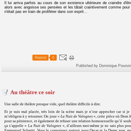
Il lui arriva parfois au cours de son existence ultérieure de craindre d'êtr
alors avec angoisse ses pensées et les tâtait craintivement comme pour v
n'était pas en train de proliférer dans son esprit…
Repost
0
Published by Dominique Poursin
Au théâtre ce soir
Une salle de théâtre presque vide, quel théâtre difficile à dire.
Et je suis mal placée, très loin de la scène mais je n’ose approcher car si je
m’obligera à y retourner. On joue «
La Nuit de Valognes
», cette pièce où Dom Ju
pour sa pénitence, et également de refuser une relation homosexuelle qu’il souha
ça s’appelle « La
Nuit de Valognes
», d’ailleurs moi-même je ne sais plus pour
Emmanuel Schmitt. Vous le connaissez surtout pour Oscar et la Dame rose, mai