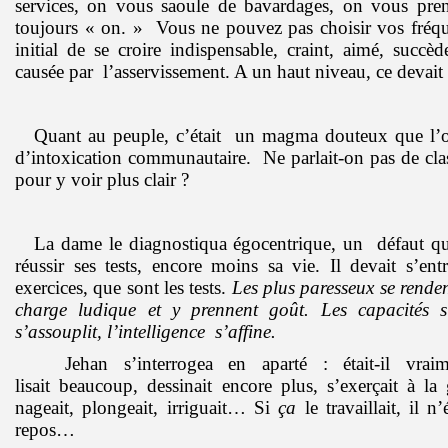
services, on vous saoule de bavardages, on vous pre
toujours « on. » Vous ne pouvez pas choisir vos fréqu
initial de se croire indispensable, craint, aimé, succèd
causée par l’asservissement. A un haut niveau, ce devait ê
Quant au peuple, c’était un magma douteux que l’o
d’intoxication communautaire. Ne parlait-on pas de clas
pour y voir plus clair ?
La dame le diagnostiqua égocentrique, un défaut qu
réussir ses tests, encore moins sa vie. Il devait s’ent
exercices, que sont les tests.
Les plus paresseux se rende
charge ludique et y prennent goût. Les capacités s’
s’assouplit, l’intelligence s’affine.
Jehan s’interrogea en aparté : était-il vraim
lisait
beaucoup, dessinait encore plus, s’exerçait à la
nageait, plongeait, irriguait… Si
ça
le travaillait, il n
repos…