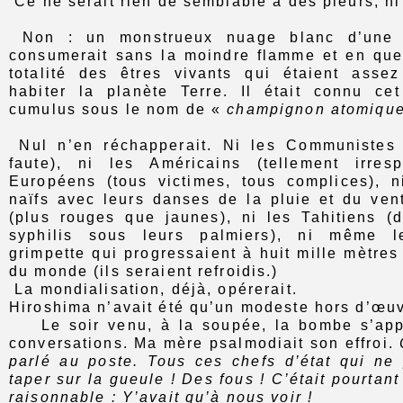
Ce ne serait rien de semblable à des pleurs, ni 
Non : un monstrueux nuage blanc d’une c
consumerait sans la moindre flamme et en qu
totalité des êtres vivants qui étaient asse
habiter la planète Terre. Il était connu ce
cumulus sous le nom de «
champignon atomiqu
Nul n’en réchapperait. Ni les Communistes (
faute), ni les Américains (tellement irres
Européens (tous victimes, tous complices), ni
naïfs avec leurs danses de la pluie et du vent
(plus rouges que jaunes), ni les Tahitiens (
syphilis sous leurs palmiers), ni même 
grimpette qui progressaient à huit mille mètres p
du monde (ils seraient refroidis.)
La mondialisation, déjà, opérerait.
Hiroshima n’avait été qu’un modeste hors d’œuv
Le soir venu, à la soupée, la bombe s’appro
conversations. Ma mère psalmodiait son effroi.
parlé au poste. Tous ces chefs d’état qui ne
taper sur la gueule ! Des fous ! C’était pourtant 
raisonnable : Y’avait qu’à nous voir !