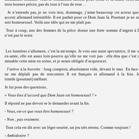
trois bonnes pièces, pas du tout à l’eau de rose…
Je n’entends pas, je ne vois rien, dommage, j’aime beaucoup cet acteur que 
accent allemand irrésistible. Il est parfait pour ce Dom Juan là. Pourtant je ne
soit homosexuel. Voilà une idée qui ne me plaît pas.
Tout à coup, une des femmes de la pièce donne une forte somme d’argent à D
n’est pas le texte.
Les lumières s’allument, c’est la mi-temps. Je vois une autre spectatrice, il me
ex-amie, elle est assez loin pourvu qu’elle ne me voit pas : elle dira que c’est 
minable cette mise en scène, et je serais obligée d’acquiescer.
J’arrive à la buvette : long comptoir, absolument vide, devant le mur. En face 
ne me déplaît pas de rencontrer. Il est français et allemand à la fois. J
timide (pourtant) méfiant.
Je lui pose des questions..
«
Vous êtes d’accord que Dom Juan est homosexuel
? »
Il répond ne pas devoir se le demander avant la fin.
-
Vous, est-ce que vous êtes homosexuel ?
- Non ; pas vraiment
.
Tout cela est dit avec un léger sourire, un jeu très retenu. Comme toujours !
-
Ambidextre ?