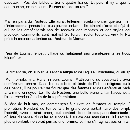
cadeaux ! Pas des bibles à trente-quatre francs! Et puis, il n'y a que le
communion, de nos jours. Et encore, pas toutes!"
Maman parla du Pasteur. Elle aurait tellement voulu montrer que son fils 
n'intéresserait jamais les plus jeunes enfants. Ils étaient d'ores et déj
qui ne les empêcherait pas de recevoir des montres et des stylos car 
précieux. Comme ils sont malins! Se ferait-il rouler toute sa vie? Ni Pau
prêté la moindre attention au Pasteur de Maman.
Près de Louins, le petit village où habitaient ses grand-parents se trouv
kilomètres.
Le dimanche, on suivait le service religieux de l'église luthérienne, qu'on a
Au Temple, ni à Paris, ni vers Louins, Mathieu ne se souvenait y avo
derrière une chaire. Dans l'espace froid et triste de l'édifice religieux où l
des bancs, il ne pouvait se figurer que des femmes et des enfants et parfois
à la mine ennuyée. La fille du Pasteur, une belle brune à l'air farouche,
l'allait chercher à la fin de la représentation.
A l'âge de huit ans, on commençait à suivre les femmes au temple. 
promotion. Pendant ce temps-là , le grand-père partait faire des emp
l'apéritif, avec le simili-papa, tout content de cette escapade dominicale
dû être dispensé du culte et autorisé à suivre ces messieurs, lui semblait 
plus un enfant, ne serait jamais une femme, et il ne s'imaginait pas en tra