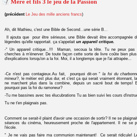
Mère et fils 3 le jeu de la Passion
(précédent
Le Jeu des mille anciens francs
)
Ah, dit Mathieu, c'est une Bible de Second...une série B...
Il ajouta que pour être sérieuse, une Bible devait être accompagnée de
légendes qu'elle rapportait. ça s'appelait
un appareil critique.
-" Un appareil critique...!!! Maman, secoua la tête. Tu ne peux pas 
cherches à m'énerver. De toute façon cette sorte de livre coûte bien plus
d'explications lorsqu'on a la foi. Moi, il a longtemps que je l'ai attrapée
…
-Ce n'est pas contagieux.Au fait, pourquoi dit-on "
la foi du charbonni
mineur?, le métier est plus dur, et c'est ça qui serait vraiment étonnant, la 
ne marchent plus dans la combine, depuis un sacré bout de temps! Et 
pourquoi pas la foi du ramoneur?
-Tu me bassines avec tes élucubrations Tu as bien suivi les cours d'instruc
Tu ne t'en plaignais pas.
Comment se serait-il plaint d'avoir une occasion de sortir? Il ne se plaigna
séances du cinéma, heureusement proche de l'appartement. Il ne se pl
l'école.
" Je ne vais pas faire ma communion maintenant! Ce serait ridicule! Le