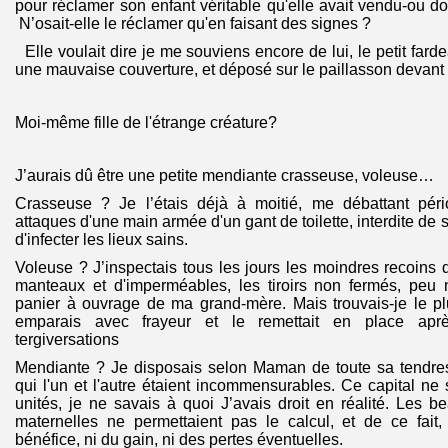
pour réclamer son enfant véritable qu'elle avait vendu-ou do
N’osait-elle le réclamer qu'en faisant des signes ?
Elle voulait dire je me souviens encore de lui, le petit fard
une mauvaise couverture, et déposé sur le paillasson devant l
Moi-même fille de l'étrange créature?
J’aurais dû être une petite mendiante crasseuse, voleuse…
Crasseuse ? Je l’étais déjà à moitié, me débattant péri
attaques d'une main armée d'un gant de toilette, interdite de 
d'infecter les lieux sains.
Voleuse ? J’inspectais tous les jours les moindres recoins
manteaux et d'imperméables, les tiroirs non fermés, peu
panier à ouvrage de ma grand-mère. Mais trouvais-je le pl
emparais avec frayeur et le remettait en place ap
tergiversations
Mendiante ? Je disposais selon Maman de toute sa tendre
qui l'un et l'autre étaient incommensurables. Ce capital n
unités, je ne savais à quoi J’avais droit en réalité. Les b
maternelles ne permettaient pas le calcul, et de ce fait,
bénéfice, ni du gain, ni des pertes éventuelles.