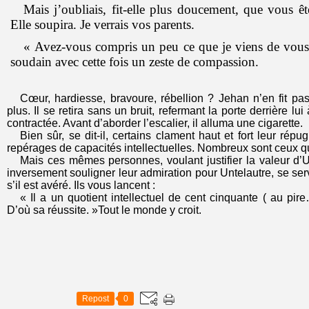
M
ais j’oubliais, fit-elle plus doucement, que vous 
Elle soupira. Je verrais vos parents.
« Avez-vous compris un peu ce que je viens de vous d
soudain avec cette fois un zeste de compassion.
Cœur, hardiesse, bravoure, rébellion ? Jehan n’en fit pa
plus. Il se retira sans un bruit, refermant la porte derrière lu
contractée. Avant d’aborder l’escalier, il alluma une cigarette.
Bien sûr, se dit-il, certains clament haut et fort leur rép
repérages de capacités intellectuelles. Nombreux sont ceux qu
Mais ces mêmes personnes, voulant justifier la valeur d’
inversement souligner leur admiration pour Untelautre, se s
s’il est avéré. Ils vous lancent :
« Il a un quotient intellectuel de cent cinquante ( au pi
D’où sa réussite. »Tout le monde y croit.
Repost
0