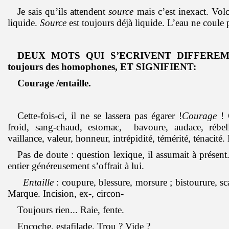
Je sais qu’ils attendent
source
mais c’est inexact. Volc
liquide.
Source
est toujours déjà liquide. L’eau ne coule
DEUX MOTS QUI S’ECRIVENT DIFFEREMME
toujours des homophones, ET SIGNIFIENT:
Courage /entaille.
Cette-fois-ci, il ne se lassera pas égarer !
Courage
! 
froid, sang-chaud, estomac, bavoure, audace, rébelli
vaillance, valeur, honneur, intrépidité, témérité, ténacité
Pas de doute : question lexique, il assumait à présen
entier généreusement s’offrait à lui.
Entaille
: coupure, blessure, morsure ; bistourure, sca
Marque. Incision, ex-, circon-
Toujours rien... Raie, fente.
Encoche, estafilade. Trou ? Vide ?