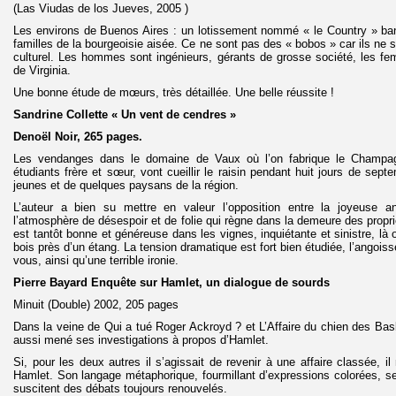
(Las Viudas de los Jueves, 2005 )
Les environs de Buenos Aires : un lotissement nommé « le Country » ban
familles de la bourgeoisie aisée. Ce ne sont pas des « bobos » car ils ne s
culturel. Les hommes sont ingénieurs, gérants de grosse société, les fe
de Virginia.
Une bonne étude de mœurs, très détaillée. Une belle réussite !
Sandrine Collette « Un vent de cendres »
Denoël Noir, 265 pages.
Les vendanges dans le domaine de Vaux où l’on fabrique le Champag
étudiants frère et sœur, vont cueillir le raisin pendant huit jours de se
jeunes et de quelques paysans de la région.
L’auteur a bien su mettre en valeur l’opposition entre la joyeuse 
l’atmosphère de désespoir et de folie qui règne dans la demeure des propr
est tantôt bonne et généreuse dans les vignes, inquiétante et sinistre, là
bois près d’un étang. La tension dramatique est fort bien étudiée, l’angoiss
vous, ainsi qu’une terrible ironie.
Pierre Bayard Enquête sur Hamlet, un dialogue de sourds
Minuit (Double) 2002, 205 pages
Dans la veine de Qui a tué Roger Ackroyd ? et L’Affaire du chien des Bask
aussi mené ses investigations à propos d’Hamlet.
Si, pour les deux autres il s’agissait de revenir à une affaire classée, 
Hamlet. Son langage métaphorique, fourmillant d’expressions colorées, s
suscitent des débats toujours renouvelés.