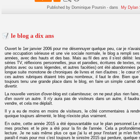
Published by Dominique Poursin
-
dans
My Dylan 
le blog a dix ans
Ouvert le 1er janvier 2006 pour me désennuyer quelque peu, car je n'avais p
une occupation sérieuse et une vie sociale normale, le blog a rempli ses
années, avec des hauts et des bas. Mais au fil des ans il s'est délité: le
séries TV, réflexions personnelles, jeux et parodies, écritures de textes, 
photos avec ou sans légendes, et autres facéties) ont été abandonnées po
longue suite monotone de chroniques de livres et rien d'autres ; le cœur n'
ces autres rubriques étaient très peu nombreux, il faut le dire. Bien que
toujours tenu une grande place dans le blog, en faire un simple carnet d
divertir.
La nouvelle version d'over-blog est calamiteuse; on ne peut plus rien faire,
d'en ouvrir un autre. Il n'y aura pas de visiteurs dans un autre, il faudr
vendre, et cela me déplaît.
Il y a eu de moins en moins de visiteurs, le côté commentaires à rendre
quoique toujours alimenté, le blog n'existe plus vraiment.
En outre, cette année 2015 a été épouvantable sur le plan personnel.Le 
mes proches et le pire a été pour la fin de l'année. Cela a profondém
lecture. Je ne sais même plus ce que j'ai lu et pour l'instant je m'en fic
paraît-il mais pour moi c'est toujours le sinistre 2015 qui perdure, quelque so