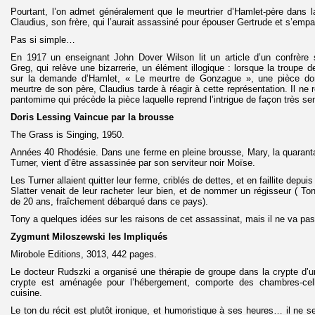
Pourtant, l’on admet généralement que le meurtrier d’Hamlet-père dans 
Claudius, son frère, qui l’aurait assassiné pour épouser Gertrude et s’empa
Pas si simple…
En 1917 un enseignant John Dover Wilson lit un article d’un confrère s
Greg, qui relève une bizarrerie, un élément illogique : lorsque la troupe
sur la demande d’Hamlet, « Le meurtre de Gonzague », une pièce dont 
meurtre de son père, Claudius tarde à réagir à cette représentation. Il ne
pantomime qui précède la pièce laquelle reprend l’intrigue de façon très sem
Doris Lessing Vaincue par la brousse
The Grass is Singing, 1950.
Années 40 Rhodésie. Dans une ferme en pleine brousse, Mary, la quaranta
Turner, vient d’être assassinée par son serviteur noir Moïse.
Les Turner allaient quitter leur ferme, criblés de dettes, et en faillite depu
Slatter venait de leur racheter leur bien, et de nommer un régisseur ( To
de 20 ans, fraîchement débarqué dans ce pays).
Tony a quelques idées sur les raisons de cet assassinat, mais il ne va pas 
Zygmunt Miloszewski les Impliqués
Mirobole Editions, 3013, 442 pages.
Le docteur Rudszki a organisé une thérapie de groupe dans la crypte d’u
crypte est aménagée pour l’hébergement, comporte des chambres-cell
cuisine.
Le ton du récit est plutôt ironique, et humoristique à ses heures… il ne s