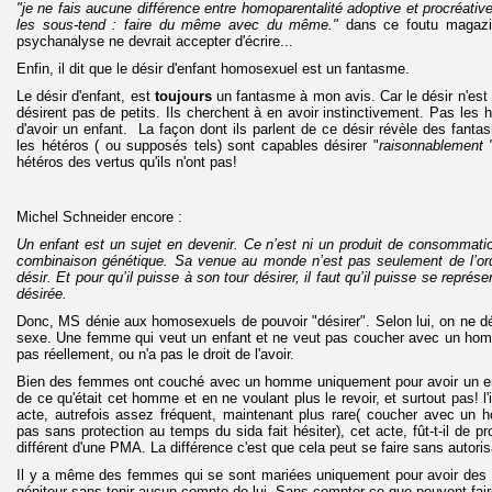
"je ne fais aucune différence entre homoparentalité adoptive et procréativ
les sous-tend : faire du même avec du même."
dans ce foutu magazi
psychanalyse ne devrait accepter d'écrire...
Enfin, il dit que le désir d'enfant homosexuel est un fantasme.
Le désir d'enfant, est
toujours
un fantasme à mon avis. Car le désir n'est
désirent pas de petits. Ils cherchent à en avoir instinctivement. Pas les
d'avoir un enfant. La façon dont ils parlent de ce désir révèle des fanta
les hétéros ( ou supposés tels) sont capables désirer "
raisonnablement 
hétéros des vertus qu'ils n'ont pas!
Michel Schneider encore :
Un enfant est un sujet en devenir. Ce n’est ni un produit de consommatio
combinaison génétique. Sa venue au monde n’est pas seulement de l’or
désir. Et pour qu’il puisse à son tour désirer, il faut qu’il puisse se repr
désirée.
Donc, MS dénie aux homosexuels de pouvoir "désirer". Selon lui, on ne dés
sexe. Une femme qui veut un enfant et ne veut pas coucher avec un homme
pas réellement, ou n'a pas le droit de l'avoir.
Bien des femmes ont couché avec un homme uniquement pour avoir un en
de ce qu'était cet homme et en ne voulant plus le revoir, et surtout pas! l'
acte, autrefois assez fréquent, maintenant plus rare( coucher avec un
pas sans protection au temps du sida fait hésiter), cet acte, fût-t-il de pr
différent d'une PMA. La différence c'est que cela peut se faire sans autoris
Il y a même des femmes qui se sont mariées uniquement pour avoir des e
géniteur sans tenir aucun compte de lui. Sans compter ce que peuvent fa