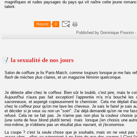
magnifiques et rudes paysages du pays qui vit naître cette jeune romanci
talent.
Repost
0
Published by Dominique Poursin
-
la sexualité de nos jours
Salon de coiffure je lis Paris-Match, comme toujours lorsque je me fais re
flash
de mèches plus claires, et un magazine féminin quelconque.
Je déteste aller chez le coiffeur. Bien sûr le toubib, c'est pire, mais le co
Aujourd'hui n'aura pas fait exception! l'apprentie m'a m'a bouché les 
savonneuse, et aspergé copieusement le chemisier. Cela me déplait d'aut
chez le coiffeur pour qu'on me lave les cheveux. Je sais le faire! je sais
et décider si je veux ou non un "
soin
". J'ai déjà demandé qu'on ne me fas
refusé. Cela ne se fait pas. Je n'aime pas non plus la couleur choisie p
(une sorte de feux blond plutôt terne) mais lorsque j'en choisis une autre 
moi-même, je n'obtiens pas un résultat plus navrant, et j'économise.
La coupe ? c'est la seule chose que je souhaite, mais on ne veut pas m
assez cher... elles se ruineraient à ne faire de que des coupes ! C'est l