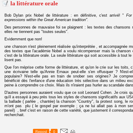
la littérature orale
Bob Dylan prix Nobel de littérature : en définitive, c'est arrivé! "
For
expressions within the Great American tradition".
Des personnes de mauvaise foi se plaignent : les textes des chansons ne
elles ne tiennent pas "toutes seules".
Evidemment que non!
une chanson n'est pleinement réalisée qu'interprétée , et accompagnée m
des textes que l'académie Nobel a voulu récompenser mais la chanson
c'est de la littérature orale. La seule littérature qui soit accessible à tou
lisent pas.
Que l'on méprise cette forme de littérature, et qu'on le crie sur les toits
une écrivaine telle qu'Annie Ernaux peut-elle s'en offusquer ? N'est-
populaire? N'est-elle pas en train de snober ses origines? Je compr
bénéficié dès l'enfance d'une éducation très sélective dans un milieu exc
peine à comprendre ce choix. Mais ils n'iraient pas hurler au scandale dan
D'autres personnes auraient voulu que ce soit Leonard Cohen. Je crois que
qu'il a essayé à peu près tous les styles de chansons significatifs aux USA 
la ballade ( parlée , chantée) la chanson "Country", la protest song, le ro
m'ont pas plu ( le gospel par exemple ; ça ne lui allait pas à mon sen
pareil) , bref c'est en raison de cette variété, que justement il correspond
recherchait.
Repost
0