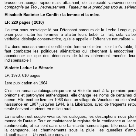
brosse un aperçu, rapide mais attachant, de la société varsovienne e
compagnie de Teo , heureusement , l’auteur ne le prend pas trop au sérieu
Elisabeth Badinter Le Conflit : la femme et la mère.
LP, 220 pages ( 2010)
L’auteur nous renseigne là sur l’étonnant parcours de la Leche League, p
priori pour inciter les femmes à allaiter leurs bébé. En fait, cela va b
véritable idéologie conservatrice, qu’elle appelle « l’offensive naturaliste ».
Il a donc nécessairement conflit entre femme et mère : c’est inévitable, l
faut combattre les politiques aliénatrices qui cherchent à endoctriner
abandonner ce que des décennies de luttes chèrement menées leur o
indispensable !
Violette Leduc La Bâtarde
LP, 1970, 610 pages
1ere publication en 1964
C’est un roman autobiographique car si Violette écrit à la première per
prénoms et patronyme authentiques, elle change les noms de certaines d
scène. Elle écrit ce livre en 1963 dans un village du Vaucluse où elle s’est 
naissance en 1907 jusqu’en 1944, à la Libération, avec de fréquents ret
seule écrivant et vivant en milieu rural.
La narration est souple vivante, les dialogues, les descriptions nous pl
monde de l’auteur. Tout en maintenant le registre de la confidence au lecteu
sentimentale, et se tient dans une familiarité humoristique. Elle nous fait 
la campagne, les cheminements sous la pluie, les querelles d’am
d’apothicaire. .. Un véritable écrivain.