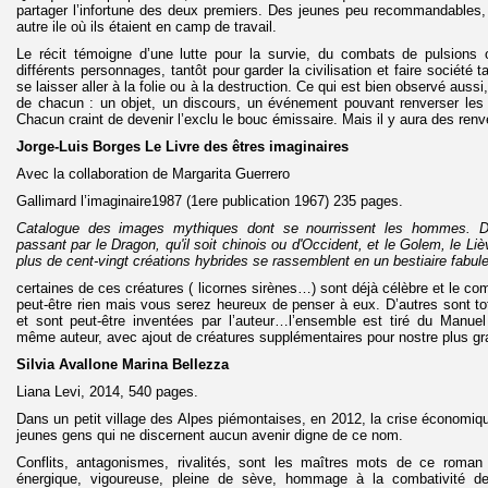
partager l’infortune des deux premiers. Des jeunes peu recommandables, 
autre ile où ils étaient en camp de travail.
Le récit témoigne d’une lutte pour la survie, du combats de pulsions
différents personnages, tantôt pour garder la civilisation et faire société 
se laisser aller à la folie ou à la destruction. Ce qui est bien observé aussi,
de chacun : un objet, un discours, un événement pouvant renverser les 
Chacun craint de devenir l’exclu le bouc émissaire. Mais il y aura des ren
Jorge-Luis Borges Le Livre des êtres imaginaires
Avec la collaboration de Margarita Guerrero
Gallimard l’imaginaire1987 (1ere publication 1967) 235 pages.
Catalogue des images mythiques dont se nourrissent les hommes. Du
passant par le Dragon, qu'il soit chinois ou d'Occident, et le Golem, le Liè
plus de cent-vingt créations hybrides se rassemblent en un bestiaire fabul
certaines de ces créatures ( licornes sirènes…) sont déjà célèbre et le c
peut-être rien mais vous serez heureux de penser à eux. D’autres sont t
et sont peut-être inventées par l’auteur…l’ensemble est tiré du Manuel
même auteur, avec ajout de créatures supplémentaires pour nostre plus gr
Silvia Avallone Marina Bellezza
Liana Levi, 2014, 540 pages.
Dans un petit village des Alpes piémontaises, en 2012, la crise économiqu
jeunes gens qui ne discernent aucun avenir digne de ce nom.
Conflits, antagonismes, rivalités, sont les maîtres mots de ce roman 
énergique, vigoureuse, pleine de sève, hommage à la combativité d