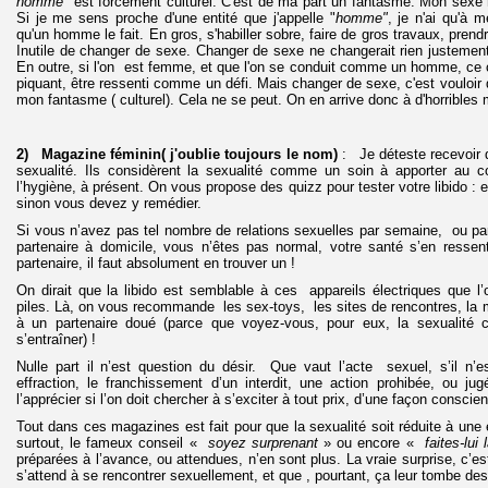
homme
" est forcément culturel. C'est de ma part un fantasme. Mon sexe r
Si je me sens proche d'une entité que j'appelle "
homme"
, je n'ai qu'à
qu'un homme le fait. En gros, s'habiller sobre, faire de gros travaux, pren
Inutile de changer de sexe. Changer de sexe ne changerait rien justemen
En outre, si l'on est femme, et que l'on se conduit comme un homme, ce c
piquant, être ressenti comme un défi. Mais changer de sexe, c'est vouloir
mon fantasme ( culturel). Cela ne se peut. On en arrive donc à d'horribles m
2) Magazine féminin( j'oublie toujours le nom)
: Je déteste recevoir 
sexualité. Ils considèrent la sexualité comme un soin à apporter au co
l’hygiène, à présent. On vous propose des quizz pour tester votre libido : e
sinon vous devez y remédier.
Si vous n’avez pas tel nombre de relations sexuelles par semaine, ou pa
partenaire à domicile, vous n’êtes pas normal, votre santé s’en ressen
partenaire, il faut absolument en trouver un !
On dirait que la libido est semblable à ces appareils électriques que l’o
piles. Là, on vous recommande les sex-toys, les sites de rencontres, la 
à un partenaire doué (parce que voyez-vous, pour eux, la sexualité c’
s’entraîner) !
Nulle part il n’est question du désir. Que vaut l’acte sexuel, s’il n
effraction, le franchissement d’un interdit, une action prohibée, ou j
l’apprécier si l’on doit chercher à s’exciter à tout prix, d’une façon conscien
Tout dans ces magazines est fait pour que la sexualité soit réduite à un
surtout, le fameux conseil «
soyez surprenant
» ou encore «
faites-lui
préparées à l’avance, ou attendues, n’en sont plus. La vraie surprise, c’
s’attend à se rencontrer sexuellement, et que , pourtant, ça leur tombe de