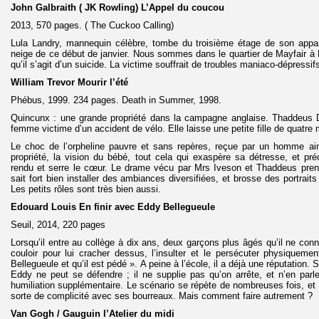
John Galbraith ( JK Rowling) L’Appel du coucou
2013, 570 pages. ( The Cuckoo Calling)
Lula Landry, mannequin célèbre, tombe du troisième étage de son appa
neige de ce début de janvier. Nous sommes dans le quartier de Mayfair à 
qu’il s’agit d’un suicide. La victime souffrait de troubles maniaco-dépressif
William Trevor Mourir l’été
Phébus, 1999. 234 pages. Death in Summer, 1998.
Quincunx : une grande propriété dans la campagne anglaise. Thaddeus 
femme victime d’un accident de vélo. Elle laisse une petite fille de quatre
Le choc de l’orpheline pauvre et sans repères, reçue par un homme ai
propriété, la vision du bébé, tout cela qui exaspère sa détresse, et pré
rendu et serre le cœur. Le drame vécu par Mrs Iveson et Thaddeus prend
sait fort bien installer des ambiances diversifiées, et brosse des portrai
Les petits rôles sont très bien aussi.
Edouard Louis En finir avec Eddy Bellegueule
Seuil, 2014, 220 pages
Lorsqu’il entre au collège à dix ans, deux garçons plus âgés qu’il ne con
couloir pour lui cracher dessus, l’insulter et le persécuter physiquement
Bellegueule et qu’il est pédé ». A peine à l’école, il a déjà une réputation.
Eddy ne peut se défendre ; il ne supplie pas qu’on arrête, et n’en parl
humiliation supplémentaire. Le scénario se répète de nombreuses fois, e
sorte de complicité avec ses bourreaux. Mais comment faire autrement ?
Van Gogh / Gauguin l’Atelier du midi