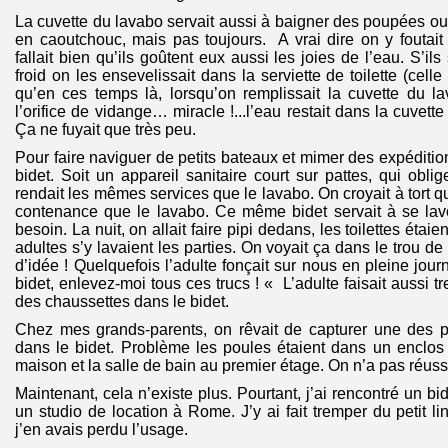
La cuvette du lavabo servait aussi à baigner des poupées ou
en caoutchouc, mais pas toujours. A vrai dire on y foutait n
fallait bien qu’ils goûtent eux aussi les joies de l’eau. S’il
froid on les ensevelissait dans la serviette de toilette (celle 
qu’en ces temps là, lorsqu’on remplissait la cuvette du la
l’orifice de vidange… miracle !...l’eau restait dans la cuvette
Ça ne fuyait que très peu.
Pour faire naviguer de petits bateaux et mimer des expéditions
bidet. Soit un appareil sanitaire court sur pattes, qui obli
rendait les mêmes services que le lavabo. On croyait à tort qu
contenance que le lavabo. Ce même bidet servait à se lav
besoin. La nuit, on allait faire pipi dedans, les toilettes étaie
adultes s’y lavaient les parties. On voyait ça dans le trou de 
d’idée ! Quelquefois l’adulte fonçait sur nous en pleine jou
bidet, enlevez-moi tous ces trucs ! « L’adulte faisait aussi tr
des chaussettes dans le bidet.
Chez mes grands-parents, on rêvait de capturer une des p
dans le bidet. Problème les poules étaient dans un enclos 
maison et la salle de bain au premier étage. On n’a pas réuss
Maintenant, cela n’existe plus. Pourtant, j’ai rencontré un bi
un studio de location à Rome. J’y ai fait tremper du petit li
j’en avais perdu l’usage.