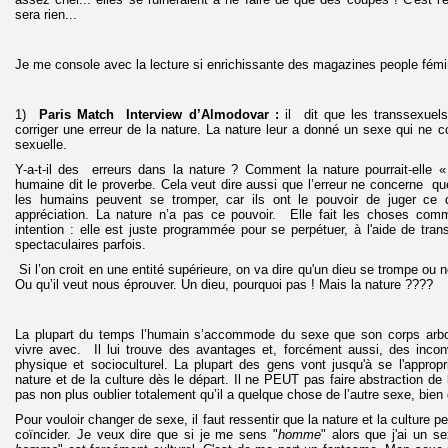
sera rien...
Je me console avec la lecture si enrichissante des magazines people fémi
1)
Paris Match Interview d’Almodovar :
il dit que les transsexuel
corriger une erreur de la nature. La nature leur a donné un sexe qui ne c
sexuelle.
Y-a-t-il des erreurs dans la nature ? Comment la nature pourrait-elle
humaine dit le proverbe. Cela veut dire aussi que l’erreur ne concerne qu
les humains peuvent se tromper, car ils ont le pouvoir de juger ce qu
appréciation. La nature n’a pas ce pouvoir. Elle fait les choses co
intention : elle est juste programmée pour se perpétuer, à l'aide de tran
spectaculaires parfois.
Si l’on croit en une entité supérieure, on va dire qu'un dieu se trompe ou
Ou qu’il veut nous éprouver. Un dieu, pourquoi pas ! Mais la nature ????
La plupart du temps l’humain s’accommode du sexe que son corps arbore
vivre avec. Il lui trouve des avantages et, forcément aussi, des incon
physique et socioculturel. La plupart des gens vont jusqu'à se l'appropri
nature et de la culture dès le départ. Il ne PEUT pas faire abstraction de l
pas non plus oublier totalement qu’il a quelque chose de l’autre sexe, bien q
Pour vouloir changer de sexe, il faut ressentir que la nature et la culture 
coïncider. Je veux dire que si je me sens "
homme
" alors que j'ai un 