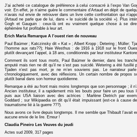
J’ai acheté ce catalogue de préférence à celui consacré à l’expo Van Go
voir. En effet, je n’aime guère le commentaire d’Artaud en dépit de quelq
n’avais nul envie de retrouver dans un livre cette confrontation qui n’app
(Artaud ne parle que de lui, dans « le suicidé de la société »). Plus intér
Gogh et Gauguin : ceux-là ont eu vraiment quelque chose à se dire,
éphémère fut profitable à leur art.
Erich Maria Remarque A l’ouest rien de nouveau
Paul Baümer ; Katczinsky dit « Kat » ; Albert Kropp ; Detering ; Müller; Tj
l’homme aux rats??); Haie Westhus : de 1916 à 1918 sur le front Oues
plutôt devançant l’appel, à 18 ans, conditionnés par leur instituteur Kantore
Comment ils sont tous morts, Paul Baümer le dernier, dans les tranch
amputé mais rien ne dit qu’il ne s’est pas suicidé. Wetering a été fusillé 
Tjaden n’est pas mort, je ne m’en souviens pas. Le narrateur parle
chronologiquement, avec des réflexions. Un certain nombre de propos s
plutôt banal dans son horreur quotidienne.
Remarque a été au front mais moins longtemps que son personnage ; il n’
Ancien instituteur, il a rapidement mis les bouts pour faire un peu tous 
puis aux USA liaison avec des actrices : Marlène Dietrich par exem
Goddard ; sur Wikipaedia on dit qu’il était impuissant (est-ce à cause d
traumatisme lié à la guerre ???).
Nous avons ce livre depuis longtemps. Il me semble que Thibault l’avait eu 
aucune envie de le lire. Erreur !
Claudia Pineiro Les Veuves du jeudi
Actes sud 2009, 317 pages