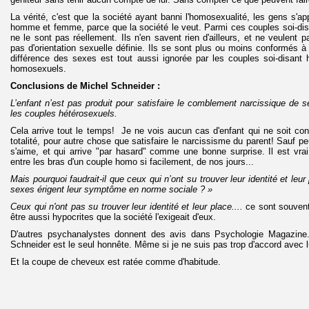
La vérité, c'est que la société ayant banni l'homosexualité, les gens s'ap
homme et femme, parce que la société le veut. Parmi ces couples soi-disa
ne le sont pas réellement. Ils n'en savent rien d'ailleurs, et ne veulent pa
pas d'orientation sexuelle définie. Ils se sont plus ou moins conformés à
différence des sexes est tout aussi ignorée par les couples soi-disant 
homosexuels.
Conclusions de Michel Schneider :
L’enfant n’est pas produit pour satisfaire le comblement narcissique de s
les couples hétérosexuels.
Cela arrive tout le temps! Je ne vois aucun cas d'enfant qui ne soit con
totalité, pour autre chose que satisfaire le narcissisme du parent! Sauf peu
s'aime, et qui arrive "par hasard" comme une bonne surprise. Il est vra
entre les bras d'un couple homo si facilement, de nos jours...
Mais pourquoi faudrait-il que ceux qui n’ont su trouver leur identité et leu
sexes érigent leur symptôme en norme sociale ? »
Ceux qui n'ont pas su trouver leur identité et leur place....
ce sont souvent
être aussi hypocrites que la société l'exigeait d'eux.
D'autres psychanalystes donnent des avis dans Psychologie Magazine
Schneider est le seul honnête. Même si je ne suis pas trop d'accord avec l
Et la coupe de cheveux est ratée comme d'habitude.