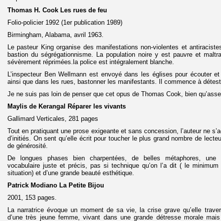
Thomas H. Cook Les rues de feu
Folio-policier 1992 (1er publication 1989)
Birmingham, Alabama, avril 1963.
Le pasteur King organise des manifestations non-violentes et antiracistes
bastion du ségrégationnisme. La population noire y est pauvre et maltra
sévèrement réprimées.la police est intégralement blanche.
L’inspecteur Ben Wellmann est envoyé dans les églises pour écouter et 
ainsi que dans les rues, bastonner les manifestants. Il commence à détest
Je ne suis pas loin de penser que cet opus de Thomas Cook, bien qu’asse
Maylis de Kerangal Réparer les vivants
Gallimard Verticales, 281 pages
Tout en pratiquant une prose exigeante et sans concession, l’auteur ne s’
d’initiés. On sent qu’elle écrit pour toucher le plus grand nombre de lec
de générosité.
De longues phases bien charpentées, de belles métaphores, une p
vocabulaire juste et précis, pas si technique qu’on l’a dit ( le minimu
situation) et d’une grande beauté esthétique.
Patrick Modiano La Petite Bijou
2001, 153 pages.
La narratrice évoque un moment de sa vie, la crise grave qu’elle travers
d’une très jeune femme, vivant dans une grande détresse morale mais a