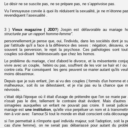
Le désir ne se suscite pas, ne se prépare pas, ne s’apprivoise pas.
Vu l’ennuyeuse corvée à quoi ils réduisent la sexualité, je ne m’étonne pas
revendiquent l’asexualité .
3 )
Vieux magazine ( JDD?
) Jospin est défavorable au mariage h
structurée par un rapport homme-femme".
personnellement,je pense que, oui, l'individu, dans les sociétés dont je s
par l'attitude qu'il a face à la différence des sexes : négation, désaveu, 
souvent la perversion, le rejet la psychose. Ces pathologies sont tou
couples soi-disant hétérosexuels que chez les homos.
Le problème du mariage, c'est d'abord le divorce, et la mésentente conjug
vivre avec un couple, hétéro ou pas, souffrent de les voir se haïr et / ou
contre cela. Par conséquent les gens peuvent se marier autant qu'ils veul
moins désastreux.
Depuis que je suis enfant, j'en ai vu des couples ( formés d'un homme et d
malheureux, soit ils se détestaient, et je n'ai pas eu la chance que 
névrosés.
c'était déjà l'époque où il était d'usage de prétendre que l'on se marie p
n'osait pas le dire, tellement le contraire était évident. Mais d'autres
simagrées auxquelles un enfant ne pouvait pas croire. Il serait judicie
mariage est
une institution
, qu'elle vise perpétuer un nom et à transmettr
rien à voir avec l'amour.Si tout le monde en était conscient cela décourage
si l'on permettait à n'importe quel individu majeur, soit l'adoption, soit la 
cas d'une femme), on ne serait pas débarrassé pour autant du problè