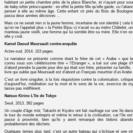
habitant un petite chambre près de la place Blanche, et n’ayant pour so
de baby-sitter préoccupante : en effet la petite fille qu’elle garde, vu l’aband
penser à elle au même âge. Cette enfant vit prés du Bois de Boulogne, l
passa deux années décisives …
Mais ce ne serait rien si la jeune femme, incertaine de son identité ( cela 
qu’on ne l’appelait plus « la Petite Bijou ») n’avait vu au métro Châtelet,
manteau jaune vieilli, une femme qui lui semble être sa mère. Elle n’en e
elle y croit.
Kamel Daoud Meursault contre-enquête
Actes-sud, 2014, 153 pages.
Le narrateur se présente comme étant le frère de cet « Arabe » que l
connu sous son célébrissime titre « l’Etranger », a tué sur une plage d’
d’abord prendre la parole pour dire qui était son frère, présenter sa famille
livre qui oublie que Meursault est d’abord un Français meurtrier d’un Arabe.
C’est un livre singulier, à la fois réquisitoire contre la colonisation, critiq
d’aujourd’hui, méditation sur la mort et le sens de la vie, exercice de s
laisse pas indifférent.
Natsuo Kirino L’Ile de Tokyo
Seuil, 2013, 382 pages
Un couple d’âge mûr, Takashi et Kiyoko ont fait naufrage sur une île dans
le tour du monde entrepris et même le retour à la civilisation, car l’île e
passe à proximité, bien qu’ils y aient remarqué des bidons aband
probablement des déchets.
Quelques temps plus tard, c’est un autre bateau qui s’échoue et une vi