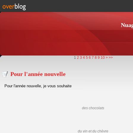
Nuag
1
2
3
4
5
6
7
8
9
10
>
>>
Pour l'année nouvelle
Pour l'année nouvelle, je vous souhaite
des chocolats
du vin et du chèvre