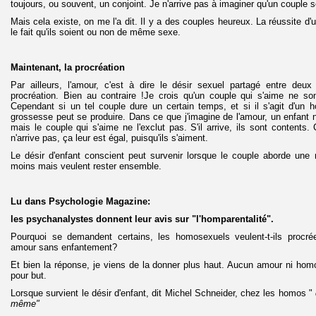
toujours, ou souvent, un conjoint. Je n'arrive pas à imaginer qu'un couple 
Mais cela existe, on me l'a dit. Il y a des couples heureux. La réussite d'u
le fait qu'ils soient ou non de même sexe.
Maintenant, la procréation
Par ailleurs, l'amour, c'est à dire le désir sexuel partagé entre deux
procréation. Bien au contraire !Je crois qu'un couple qui s'aime ne s
Cependant si un tel couple dure un certain temps, et si il s'agit d'u
grossesse peut se produire. Dans ce que j'imagine de l'amour, un enfant n
mais le couple qui s'aime ne l'exclut pas. S'il arrive, ils sont contents. C
n'arrive pas, ça leur est égal, puisqu'ils s'aiment.
Le désir d'enfant conscient peut survenir lorsque le couple aborde une 
moins mais veulent rester ensemble.
Lu dans Psychologie Magazine:
les psychanalystes donnent leur avis sur "l'homparentalité".
Pourquoi se demandent certains, les homosexuels veulent-t-ils procréer
amour sans enfantement?
Et bien la réponse, je viens de la donner plus haut. Aucun amour ni homo 
pour but.
Lorsque survient le désir d'enfant, dit Michel Schneider, chez les homos "
même"